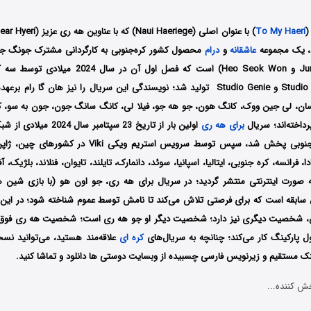
(
To My Haeri
د، یک مجموعه
عاشقانه
و
درام
محصول کشور کره‌جنوبی به کارگردانی
مشترک جونگ جی
Studio و Studio Dragon و Studio Genie تولید شد؛ نویسندگی این سریال را نیز هان گا 
، لی جین ووک، کانگ هون، جو هه جو، فیلا لی، کانگ سانگ جون، جون به سو، کیم
داخته‌اند؛ سریال
برای هه ری
TV در کشور کره جنوبی پخش شد، سپس توسط سرویس استریم ویکی
ادا، فرانسه، کره جنوبی، ایتالیا، اسپانیا، سوئد، دانمارک، تایلند، تایوان، فنلاند، بلژیک،
 صورت اینترنتی منتشر گردید؛ در سریال برای هه ری، جو اون هو (با بازی شین 
خته با 14 سال سابقه است که برای فرصتی تلاش می‌کند تا نامش توسط عموم شناخته شود؛ در ای
، شخصیت دیگری نیز دارد؛ شخصیت دیگر او جو هه ری است؛ شخصیت هه ری فوق ا
 پارکینگ کار می‌کند؛ چنانچه به سریال‌های
کره ای
علاقه‌مند هستید، می‌توانید نس
ینک مستقیم و زیرنویس فارسی چسبیده از وبسایت دوستی ها دانلود و تماشا کنید.
ش کننده...