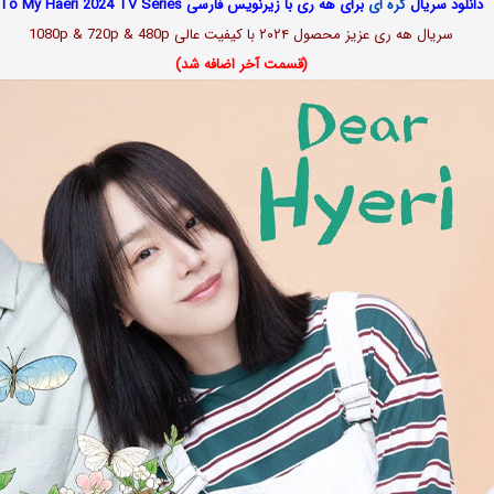
دانلود سریال
کره ای
برای هه ری با زیرنویس فارسی To My Haeri 2024 TV Series
سریال هه ری عزیز محصول ۲۰۲۴ با کیفیت عالی 1080p & 720p & 480p
(قسمت آخر اضافه شد)