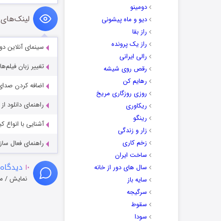
دومینو
لینک‌های 
دیو و ماه پیشونی
راز بقا
راز یک پرونده
سینمای آنلاین دو
رالی ایرانی
تغییر زبان فیلم‌ها
رقص روی شیشه
رهایم کن
اضافه کردن صدای 
روزی روزگاری مریخ
راهنمای دانلود ا
ریکاوری
رینگو
آشنایی با انواع ک
زار و زندگی
زخم کاری
راهنمای فعال سازی کیفیت R
ساخت ایران
۱۰
دیدگاه 
سال های دور از خانه
نمایش / م
سایه باز
سرگیجه
سقوط
سودا