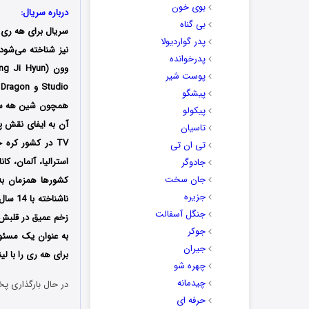
بوی خون
درباره سریال:
بی گناه
سریال برای هه ری 
پدر گواردیولا
نیز شناخته می‌شو
پدرخوانده
وون (Jung Ji Hyun و Heo Seok Won)
پوست شیر
پیشگو
همچون شین هه سان
پیکولو
آن به ایفای نقش پر
تاسیان
تی ان تی
استرالیا، آلمان، کان
جادوگر
جان سخت
کشورها همزمان به
جزیره
ناشنا
جنگل آسفالت
زخم عمیق در قلبش
جوکر
به عنوان یک مسئول
جیران
برای هه ری را با ل
چهره شو
چیدمانه
در حال بارگذاری پخ
حرفه ای