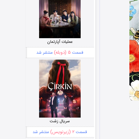
عملیات آپارتمان
۵ (دوبله)
قسمت
منتشر شد
سریال زشت
۲ (زیرنویس)
قسمت
منتشر شد