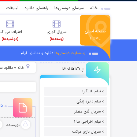
خانه
سینمای دوستی‌ها
راهنمای دانلود
تبلیغات
صفحه اصلی
سریال کوری
اعتراف می کن
HOME
(جمعه‌ها)
(دوشنبه‌ها)
وب‌سایت دوستی‌ها
دانلود و تماشای فیلم
پیشنهادها
خانه
دانلود س
»
فیلم بادیگارد
فیلم دایره زنگی
دان
سریال گنج مظفر
فیلم اخراجی ها ۱
نویسنده
سریال بازی مرکب