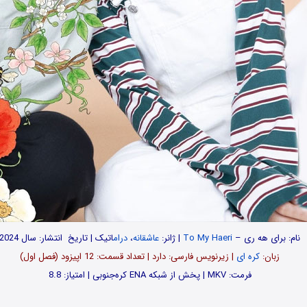
نام: برای هه ری –
To My Haeri
| ژانر:
عاشقانه
،
درام
اتیک | تاریخ انتشار: سال 2024
زبان:
کره ای
| زیرنویس فارسی: دارد | تعداد قسمت‌‌‌: 12 اپیزود (فصل اول)
فرمت: MKV | پخش از شبکه ENA کره‌جنوبی | امتیاز: 8.8