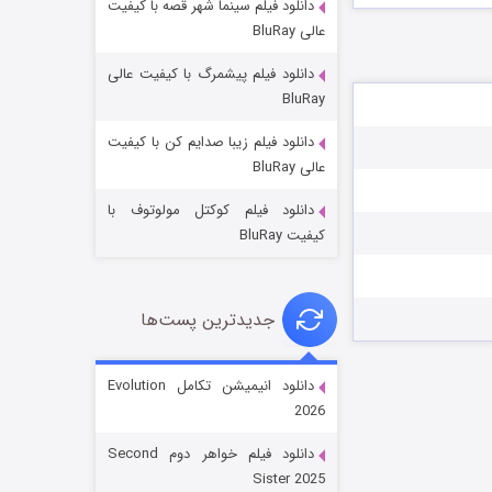
دانلود فیلم سینما شهر قصه با کیفیت
عالی BluRay
دانلود فیلم پیشمرگ با کیفیت عالی
BluRay
دانلود فیلم زیبا صدایم کن با کیفیت
باب اسفنجی فصل ۱۷
عالی BluRay
۶ (زیرنویس)
قسمت
منتشر شد
دانلود فیلم کوکتل مولوتوف با
کیفیت BluRay
جدیدترین پست‌ها
دانلود انیمیشن تکامل Evolution
2026
رویایی برای تو
دانلود فیلم خواهر دوم Second
۱۵ (دوبله)
قسمت
منتشر شد
Sister 2025