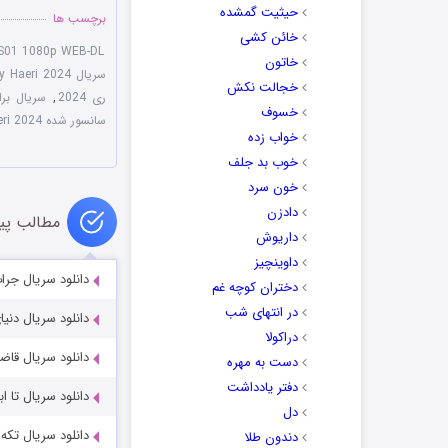
حیثیت گمشده
برچسب ها
خائن کشی
 S01 1080p WEB-DL
خاتون
سریال To My Haeri 2024
خجالت نکش
ری 2024
,
سریال بر
خسوف
سانسور شده Dear Hyeri 2024
خواب زده
خوب بد جلف
خون سرد
دادزن
مطالب پی
داریوش
داوینچیز
دانلود سریال جرات کن عاشق
دختران کوچه غم
در انتهای شب
دانلود سریال دنیای شگفت انگ
دراکولا
دانلود سریال قاضی جهنمی l 2024
دست به مهره
دفتر یادداشت
دانلود سریال تا ابد بهشت er 2025
دل
دانلود سریال تکه های او  2022
دندون طلا