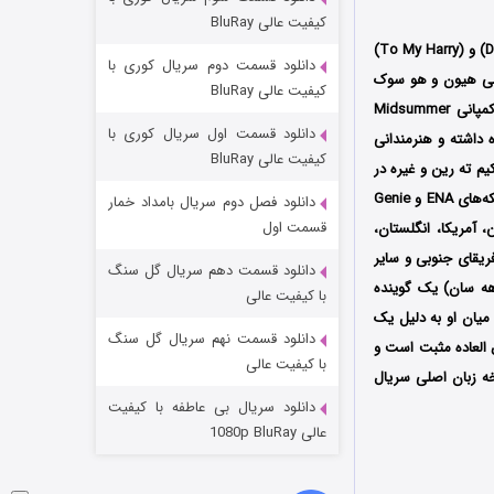
شکست استوارت در نجات جهان
کیفیت عالی BluRay
۷ (زیرنویس)
قسمت
منتشر شد
) با عنوان اصلی (Naui Haeriege) که با عناوین هه ری عزیز (Dear Hyeri) و (To My Harry)
دانلود قسمت دوم سریال کوری با
 هیون و هو سوک
کیفیت عالی BluRay
است که فصل اول آن در سال 2024 میلادی توسط سه کمپانی Midsummer
دانلود قسمت اول سریال کوری با
رام برعهده داشته و هنرمندانی
کیفیت عالی BluRay
 ته رین و غیره در
اولین بار از تاریخ 23 سپتامبر سال 2024 میلادی از شبکه‌های ENA و Genie
دانلود فصل دوم سریال بامداد خمار
قسمت اول
 Viki در کشورهای چین، ژاپن، آمریکا، انگلستان،
 آفریقای جنوبی و سایر
دانلود قسمت دهم سریال گل سنگ
هه سان) یک گوینده
شوگر فصل ۲
با کیفیت عالی
ن میان او به دلیل یک
۷ (زیرنویس)
قسمت
منتشر شد
دانلود قسمت نهم سریال گل سنگ
لعاده مثبت است و
با کیفیت عالی
خه زبان اصلی سریال
دانلود سریال بی عاطفه با کیفیت
عالی 1080p BluRay