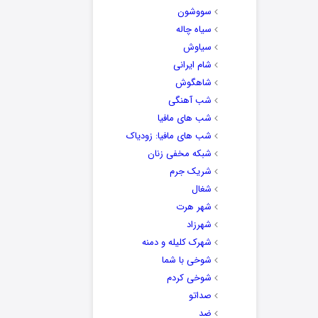
سووشون
سیاه چاله
سیاوش
شام ایرانی
شاهگوش
شب آهنگی
شب های مافیا
شب های مافیا: زودیاک
شبکه مخفی زنان
شریک جرم
شغال
شهر هرت
شهرزاد
شهرک کلیله و دمنه
شوخی با شما
شوخی کردم
صداتو
ضد