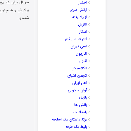
احضار
ارتش سری
برادرش و همچنین غ
از یاد رفته
شده و…
ازازیل
اسکار
اعتراف می کنم
افعی تهران
اکازیون
اکنون
الکلاسیکو
انجمن اشباح
اهل ایران
آوای جادویی
بازنده
بالش ها
بامداد خمار
برتا: داستان یک اسلحه
بلیط یک‌‌ طرفه