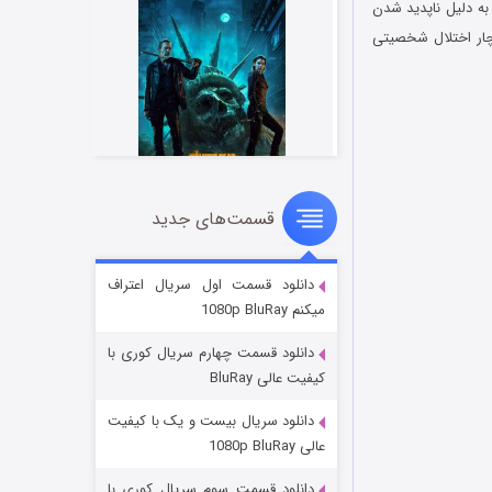
 است که به دلیل ناپدید شدن
چار اختلال شخصیتی
قسمت‌های جدید
مردگان متحرک: شهر مرده ۳
۲ (زیرنویس)
قسمت
منتشر شد
دانلود قسمت اول سریال اعتراف
میکنم 1080p BluRay
دانلود قسمت چهارم سریال کوری با
کیفیت عالی BluRay
دانلود سریال بیست و یک با کیفیت
عالی 1080p BluRay
دانلود قسمت سوم سریال کوری با