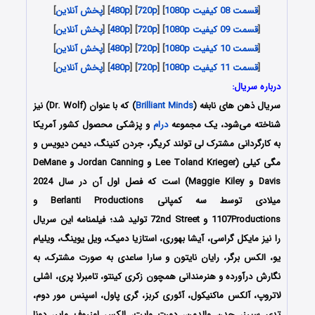
[
قسمت 08 کیفیت 1080p
] [
720p
] [
480p
] [
پخش آنلاین
]
[
قسمت 09 کیفیت 1080p
] [
720p
] [
480p
] [
پخش آنلاین
]
[
قسمت 10 کیفیت 1080p
] [
720p
] [
480p
] [
پخش آنلاین
]
[
قسمت 11 کیفیت 1080p
] [
720p
] [
480p
] [
پخش آنلاین
]
درباره سریال:
سریال ذهن های نابغه (
Brilliant Minds
) که با عنوان (Dr. Wolf) نیز
شناخته می‌شود، یک مجموعه
درام
و پزشکی محصول کشور آمریکا
به کارگردانی مشترک لی تولند کریگر، جردن کنینگ، دیمن دیویس و
مگی کیلی (Lee Toland Krieger و Jordan Canning و DeMane
Davis و Maggie Kiley) است که فصل اول آن در سال 2024
میلادی توسط سه کمپانی Berlanti Productions و
1107Productions و 72nd Street تولید شد؛ فیلمنامه این سریال
را نیز مایکل گراسی، آیشا بهوری، استازیا دمیک، ویل یوینگ، ویلیام
یو، الکس برگر، رایان نایتون و سارا ساعدی به صورت مشترک، به
نگارش درآورده و هنرمندانی همچون زکری کینتو، تامبرلا پری، اشلی
لاتروپ، آلکس ماکنیکول، آئوری کربز، گری پاول، اسپنس مور دوم،
تدی سیرز، جدن والدمن، دورت وایت، الکس اوزروف مایر، دونا