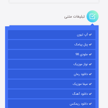
تبلیغات متنی
آپ تیون
مردگان متحرک: شهر مرده ۳
۲ (زیرنویس)
قسمت
منتشر شد
پنل پیامک
ملودی 98
نواز موزیک
دانلود رمان
میفا موزیک
دانلود آهنگ
شکست استوارت در نجات جهان
دانلود ریمکس
۷ (زیرنویس)
قسمت
منتشر شد