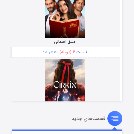
عشق احتمالی
۶ (دوبله)
قسمت
منتشر شد
قسمت‌های جدید
سریال زشت
۵ (زیرنویس)
قسمت
منتشر شد