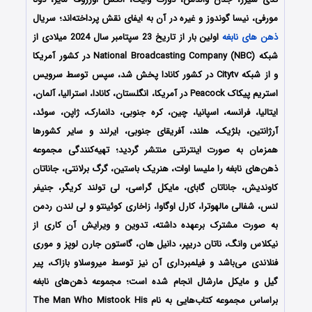
مورفی، نیسا گوندوز و غیره در آن به ایفای نقش پرداخته‌اند؛ سریال
ذهن های نابغه
اولین بار از تاریخ 23 سپتامبر سال 2024 میلادی از
شبکه National Broadcasting Company (NBC) در کشور آمریکا
و از شبکه Citytv در کشور کانادا پخش شد، سپس توسط سرویس
استریم پیکاک Peacock در آمریکا، انگلستان، کانادا، استرالیا، آلمان،
ایتالیا، فرانسه، اسپانیا، چین، کره جنوبی، دانمارک، ژاپن، سوئد،
آرژانتین، بلژیک، هلند، آفریقای جنوبی، ایرلند و سایر کشورها
همزمان به صورت اینترنتی منتشر گردید؛ تهیه‌کنندگی مجموعه
ذهن‌های نابغه را ملیسا اوات، هنریک باستین، گرگ برلانتی، جاناتان
کاوندیش، جاناتان گابای، مایکل گراسی، لی تولند کریگر، جنیفر
لنس، شفالی مالهوترا، کارل اوگاوا، زاخاری کوئینتو و لی لندن ردمن
به صورت مشترک برعهده داشته، تدوین و ویرایش آن کاری از
نیکلاس وانگ، ناتان دریپر، دانیل هان، گاستون جارن لوپز و موری
فنلاندی می‌باشد و فیلمبرداری آن نیز توسط میروسلاو بازاک، پیر
گیل و مایکل مارشال انجام شده است؛ مجموعه ذهن‌های نابغه
براساس مجموعه کتاب‌هایی به نام The Man Who Mistook His