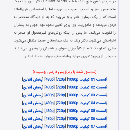
در سریال ذهن های نابغه Brilliant Minds 2024 دکتر الیور ولف یک
متخصص مغز و اعصاب عجیب و غریب اما با استعدادی فوق‌العاده
است که از یک بیماری نادر رنج می‌برد که به او دیدگاه منحصر به
فردی می‌دهد و ماموریت وی برای تغییر نحوه دید جهان به بیماران
را تقویت می‌کند. اما پس از اینکه روش‌های غیرمعمول او منجر به
اخراجش می‌شود، دکتر ولف به یک بیمارستان جدید منتقل می‌شود،
جایی که او یک تیم از کارآموزان جوان و باهوش را رهبری می‌کند تا
با برخی از پیچیده‌ترین موارد روانشناختی جهان مقابله کنند و…
(سانسور شده با زیرنویس فارسی چسبیده)
[
قسمت 01 کیفیت 1080p
] [
720p
] [
480p
] [
پخش آنلاین
]
[
قسمت 02 کیفیت 1080p
] [
720p
] [
480p
] [
پخش آنلاین
]
[
قسمت 03 کیفیت 1080p
] [
720p
] [
480p
] [
پخش آنلاین
]
[
قسمت 04 کیفیت 1080p
] [
720p
] [
480p
] [
پخش آنلاین
]
[
قسمت 05 کیفیت 1080p
] [
720p
] [
480p
] [
پخش آنلاین
]
[
قسمت 06 کیفیت 1080p
] [
720p
] [
480p
] [
پخش آنلاین
]
[
قسمت 07 کیفیت 1080p
] [
720p
] [
480p
] [
پخش آنلاین
]