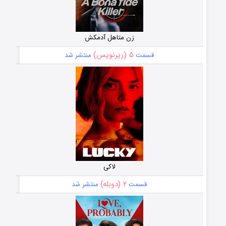
زن متاهل آدمکش
۵ (زیرنویس)
قسمت
منتشر شد
لاکی
۲ (دوبله)
قسمت
منتشر شد