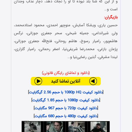
و از این که شنا بلد نبوده تا او را نجات دهد، دچار عذاب وجدان
است و…
بازیگران:
حسین یاری، ویشکا آسایش، منوچهر احمدی، محمود استادمحمد،
ولی شیراندامی، جمیله شیخی، سحر جعفری جوزانی، نرگس
هاشم‌پور، رامیار رسوخ، هاشم روحانی، فتح‌الله جعفری جوزانی،
پژمان بازغی، محمدرضا شریفی‌نیا، اصغر رحمانی، رامیار گلزاری،
لیندا مشرفی، آبتین رضایی‌نیا و…
(دانلود و تماشای رایگان قانونی)
[
دانلود کیفیت 1080p HQ با حجم 2.56 گیگابایت
]
[
دانلود کیفیت 1080p با حجم 1.85 گیگابایت
]
[
دانلود کیفیت 720p با حجم 967 مگابایت
]
[
دانلود کیفیت 480p با حجم 680 مگابایت
]