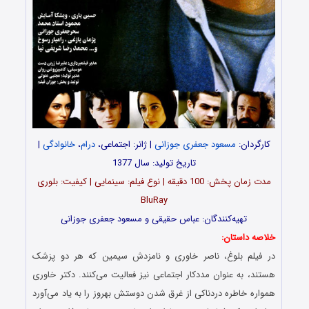
کارگردان:
مسعود جعفری جوزانی
| ژانر: اجتماعی،
درام
،
خانوادگی
|
تاریخ تولید: سال 1377
مدت‌‌ زمان پخش: 100 دقیقه | نوع فیلم: سینمایی | کیفیت: بلوری
BluRay
تهیه‎‌کنندگان: عباس حقیقی و مسعود جعفری جوزانی
خلاصه داستان:
در فیلم بلوغ، ناصر خاوری و نامزدش سیمین که هر دو پزشک
هستند، به عنوان مددکار اجتماعی نیز فعالیت می‌کنند. دکتر خاوری
همواره خاطره دردناکی از غرق شدن دوستش بهروز را به یاد می‌آورد