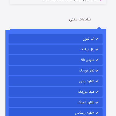
تبلیغات متنی
مردگان متحرک: شهر مرده ۳
2 (زیرنویس)
قسمت
منتشر شد
آپ تیون
پنل پیامک
ملودی 98
نواز موزیک
دانلود رمان
میفا موزیک
شکست استوارت در نجات جهان
دانلود آهنگ
7 (زیرنویس)
قسمت
منتشر شد
دانلود ریمکس