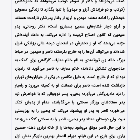
کمک می‌خواهد و دکتر از شوهر کوکب می‌خواهد که خانواده‌اش
(کوکب و دو فرزندش آرزو و مهدی) را تنها بگذارد تا زندگی معمولی
خودشان را ادامه دهند؛ مهدی و آرزو از رفتار پدرشان ناراحت هستند
و آرزو دچار فشارهای عصبی بسیاری است؛ دکتر روحانی، پدر
سیمین که کانون اصلاح تربیت را اداره می‌کند، به داماد آینده‌اش
مژده می‌دهد که او و دخترش در امتحان درجه عالی پزشکی قبول
شده‌اند و می‌تواند آن‌ها را به خارج بفرستد؛ ناصر و سیمین در حیاط
بزرگ خانه زن ثروتمندی به نام خانم معارف، کارگاهی برای کمک به
مددجویان تشکیل داده‌اند؛ خانم معارف به ناصر می‌گوید که رامیار،
نوه او که از خارج آمده، به دلیل عکاسی در یکی از خیابان‌های تهران
بازداشت شده‌ است؛ ناصر برای ضمانت او به کمیته می‌رود و رامیار
را نزد مادربزرگش می‌آورد؛ یحیی، پسر نوجوانی که با خواهرش نزد
پدر معتادشان روزگار سختی را می‌گذرانند، مدام از پدرش کتک
می‌خورد؛ ناصر به پدر او پیشنهاد می‌کند که یحیی را به بهزیستی
ببرد، ولی دوستان معتاد پدر یحیی، ناصر را به سختی کتک می‌زنند؛
با این حال ناصر موفق می‌شود بچه‌ها را از خانه فراری دهد؛ حسین
یاری برای بازی در این فیلم، دیپلم افتخار بهترین بازیگر نقش اول