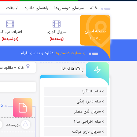
خانه
سینمای دوستی‌ها
راهنمای دانلود
تبلیغات
صفحه اصلی
سریال کوری
اعتراف می کن
HOME
(جمعه‌ها)
(دوشنبه‌ها)
وب‌سایت دوستی‌ها
دانلود و تماشای فیلم
پیشنهادها
خانه
دانلود س
»
فیلم بادیگارد
فیلم دایره زنگی
دانلو
سریال گنج مظفر
فیلم اخراجی ها ۱
نویسنده
سریال بازی مرکب