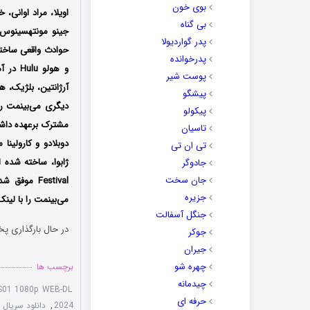
بوی خون
اویلا، مراد اوانی،
بی گناه
جینو مونتهسینوس، 
پدر گواردیولا
پدرخوانده
و هولو
پوست شیر
آرژانتین، بلژیک، ه
پیشگو
دیگری می‌بینمت را 
پیکولو
مشترک برعهده داشت
تاسیان
دوبلادو و کارولینا
تی ان تی
جادوگر
جان سخت
Festival م
جزیره
می‌بینمت را با لین
جنگل آسفالت
در حال بارگذاری پخ
جوکر
جیران
چهره شو
برچسب ها
چیدمانه
e S01 1080p WEB-DL
حرفه ای
2024
,
دانلود سریال 