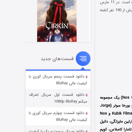
سریال در زندگی دیگری می‌بینمت See You in Another Life 2024 براساس حوادث واقعی روایت شده است. در 11 مارس
سال 2004 میلادی، شبکه قطارهای حومه‌ای مادرید، هدف حملات تروریستی قرار گرفت که در این حادثه بیش از 190 نفر کشته
قسمت‌های جدید
سریال زشت
۲ (زیرنویس)
قسمت
منتشر شد
دانلود قسمت پنجم سریال کوری با
کیفیت عالی BluRay
دانلود قسمت اول سریال اعتراف
) با عنوان اصلی (Nos vemos en otra vida) یک مجموعه
میکنم 1080p BluRay
محصول کشور اسپانیا به کارگردانی مشترک خورخه سانچز کابزودو و بورخا سولر (Jorge
دانلود قسمت چهارم سریال کوری با
Sánchez-Cabezudo و Borja Soler) است که فصل اول آن در سال 2024 میلادی توسط دو کمپانی Kubik Films و Nos
کیفیت عالی BluRay
تو مارتین مایزتگی، دانیل
امارا کاسلاس، کویم
دانلود سریال بیست و یک با کیفیت