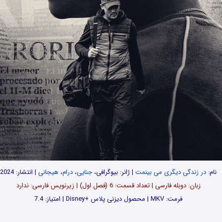
نام:
در زندگی دیگری می بینمت
| ژانر: بیوگرافی،
جنایی
،
درام
،
هیجانی
| انتشار: 2024
زبان: دوبله فارسی | تعداد قسمت‌‌‌: 6 (فصل اول) | زیرنویس فارسی: ندارد
فرمت: MKV | محصول دیزنی پلاس +Disney | امتیاز: 7.4