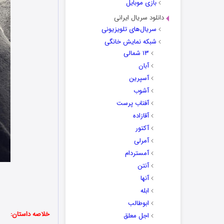
بازی موبایل
دانلود سریال ایرانی
سریال‌های تلویزیونی
شبکه نمایش خانگی
۱۳ شمالی
آبان
آسپرین
آشوب
آفتاب پرست
آقازاده
آکتور
آمرلی
آمستردام
آنتن
آنها
ابله
ابوطالب
خلاصه داستان:
اجل معلق