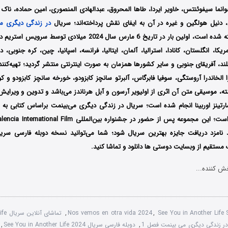
 خوانما سیفوئنتس، خاویر ایردا، طاها المحروق، عبدالهادی المنصوری، امین حماده، ناک
دنیل هولگین و غیره در آن به ایفای نقش پرداخته‌اند؛ سریال
در زندگی دیگری م
 Hulu در آمریکا، انگلستان، کانادا، استرالیا، آلمان، ایتالیا، فرانسه، اسپانیا، چین، کره جنوبی
لند، آفریقای جنوبی و سایر کشورها همزمان به صورت اینترنتی منتشر گردید؛ تهیه‌کنن
الخاندرا آروستگی، سوفیا فابرگاس، آلبرتو سانچز کابزودو، خورخه سانچز کابزودو و ک
ه، موسیقی متن آن اثری از اولیویر آرسون و آبل هرناندز می‌باشد و تدوین و ویرای
 مارتینز اوربینا انجام شده است؛ سریال در زندگی دیگری می‌بینمت براساس کتابی به 
ژابوا، ساخته شده است؛ این مجموعه پس از حضور در جشنواره بین‌ال
وفق شد نامزد دریافت جایزه بهترین سریال شود؛ شما می‌توانید نسخه دوبله فارسی سر
ک مستقیم از وبسایت دوستی ها دانلود و تماشا کنید.
ش کننده...
See You in Another Lif
,
Nos vemos en otra vida 2024
,
تماشا
در زندگی دیگری می بینمت فصل 1
,
دوبله فارسی سریال See You in Another Life 2024
,