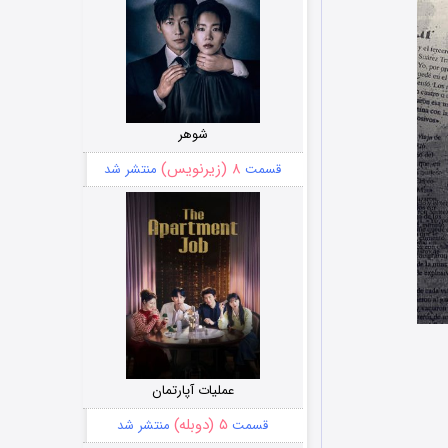
شوهر
۸ (زیرنویس)
قسمت
منتشر شد
عملیات آپارتمان
۵ (دوبله)
قسمت
منتشر شد