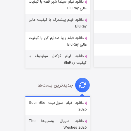
دانلود فیلم سینما شهر قصه با کیفیت
عالی BluRay
دانلود فیلم پیشمرگ با کیفیت عالی
BluRay
دانلود فیلم زیبا صدایم کن با کیفیت
جادوگری در مغولستان
عالی BluRay
۱۴ (زیرنویس)
قسمت
منتشر شد
دانلود فیلم کوکتل مولوتوف با
کیفیت BluRay
جدیدترین پست‌ها
دانلود فیلم سول‌میت Soulm8te
2026
باب اسفنجی فصل ۱۷
دانلود سریال وستی‌ها The
۶ (زیرنویس)
قسمت
منتشر شد
Westies 2026