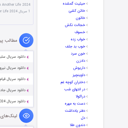
حیثیت گمشده
n Another Life 2024
خائن کشی
1 سریال See You in Another Life 2024
خاتون
خجالت نکش
خسوف
خواب زده
مطالب پی
خوب بد جلف
خون سرد
دانلود سریال سلبریتی y 2023
دادزن
داریوش
دانلود سریال نیروهای امداد 022-2023
داوینچیز
دانلود سریال قیام عثمان sman 2019-2025
دختران کوچه غم
در انتهای شب
دانلود سریال جادوگران می‌فر 025
دراکولا
دانلود سریال Whiskey on the Rocks 2024
دست به مهره
دفتر یادداشت
لینک‌های 
دل
دندون طلا