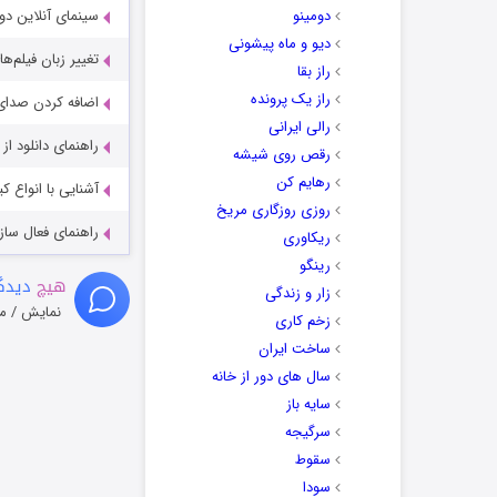
دومینو
سینمای آنلاین دو
دیو و ماه پیشونی
تغییر زبان فیلم‌ها
راز بقا
راز یک پرونده
اضافه کردن صدای 
رالی ایرانی
راهنمای دانلود ا
رقص روی شیشه
رهایم کن
آشنایی با انواع ک
روزی روزگاری مریخ
راهنمای فعال سازی کیفیت R
ریکاوری
رینگو
هیچ
دیدگا
زار و زندگی
نمایش / م
زخم کاری
ساخت ایران
سال های دور از خانه
سایه باز
سرگیجه
سقوط
سودا