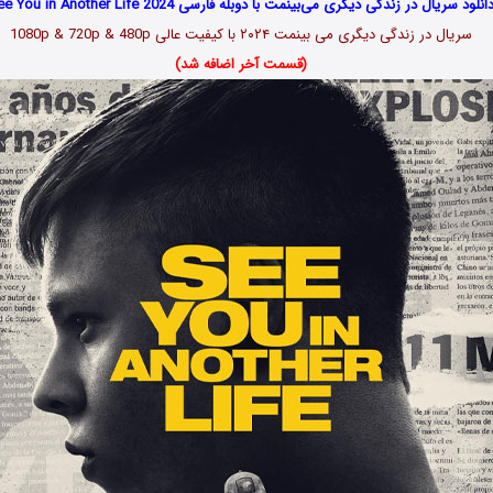
انلود سریال در زندگی دیگری می‌بینمت با دوبله فارسی See You in Another Life 2024
سریال در زندگی دیگری می بینمت ۲۰۲۴ با کیفیت عالی 1080p & 720p & 480p
(قسمت آخر اضافه شد)