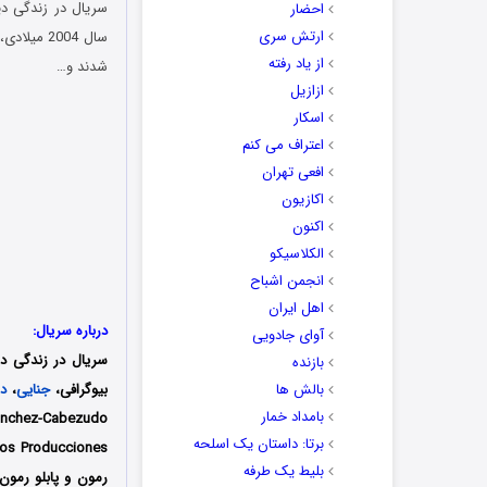
احضار
ارتش سری
از یاد رفته
شدند و…
ازازیل
اسکار
اعتراف می کنم
افعی تهران
اکازیون
اکنون
الکلاسیکو
انجمن اشباح
اهل ایران
درباره سریال:
آوای جادویی
سریال در زندگی د
بازنده
بالش ها
بیوگرافی،
جنایی
،
در
بامداد خمار
برتا: داستان یک اسلحه
بلیط یک‌‌ طرفه
رمون و پابلو رمون