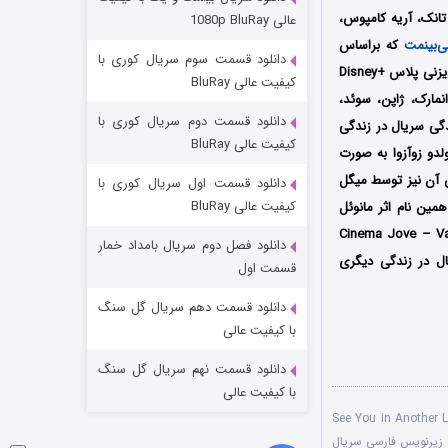
مردگان متحرک: شهر مرده ۳
 تانک، آریه کامپوس،
عالی 1080p BluRay
۲ (زیرنویس)
قسمت
منتشر شد
ی‌بینمت
که براساس
دانلود قسمت سوم سریال کوری با
حوادث واقعی ساخته شده است، اولین بار در تاریخ 6 مارس سال 2024 میلادی توسط سرویس استریم دیزنی پلاس +Disney
کیفیت عالی BluRay
، دانمارک، ژاپن، سوئد،
دانلود قسمت دوم سریال کوری با
دگی سریال در زندگی
کیفیت عالی BluRay
ولدو زوآزوا به صورت
ش آن نیز توسط میگل
دانلود قسمت اول سریال کوری با
کیفیت عالی BluRay
همین نام اثر مانوئل
مللی Cinema Jove – Valencia International Film
دانلود فصل دوم سریال بامداد خمار
یال در زندگی دیگری
شکست استوارت در نجات جهان
قسمت اول
۷ (زیرنویس)
قسمت
منتشر شد
دانلود قسمت دهم سریال گل سنگ
با کیفیت عالی
دانلود قسمت نهم سریال گل سنگ
با کیفیت عالی
ی آنلاین سریال See You in Another Life
زیرنویس فارسی سریال