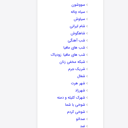
سووشون
سیاه چاله
سیاوش
شام ایرانی
شاهگوش
شب آهنگی
شب های مافیا
شب های مافیا: زودیاک
شبکه مخفی زنان
شریک جرم
شغال
شهر هرت
شهرزاد
شهرک کلیله و دمنه
شوخی با شما
شوخی کردم
صداتو
ضد