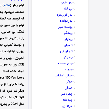
بوی خون
فیلم یولو (
Yolo
بی گناه
شناخته می‌شود، یک
پدر گواردیولا
پدرخوانده
فیلم را نیز سون ج
پوست شیر
لینگ، لی جیایین، 
پیشگو
پیکولو
تاسیان
تی ان تی
برزیل، ایتالیا، فر
جادوگر
اندونزی، چین و سا
جان سخت
ژانگ ون به صورت م
جزیره
انجام شده است؛ تد
جنگل آسفالت
100
i
جوکر
جیران
دیگر نیز شود که ا
چهره شو
چیدمانه
حرفه ای