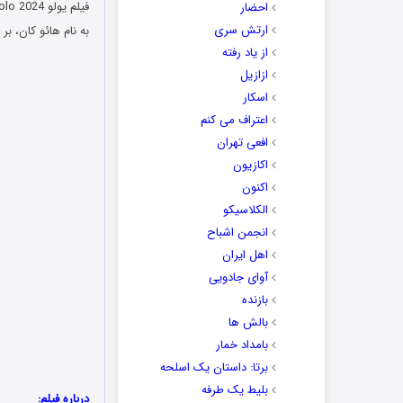
احضار
ارتش سری
به نام هائو کان، ب
از یاد رفته
ازازیل
اسکار
اعتراف می کنم
افعی تهران
اکازیون
اکنون
الکلاسیکو
انجمن اشباح
اهل ایران
آوای جادویی
بازنده
بالش ها
بامداد خمار
برتا: داستان یک اسلحه
بلیط یک‌‌ طرفه
درباره فیلم: