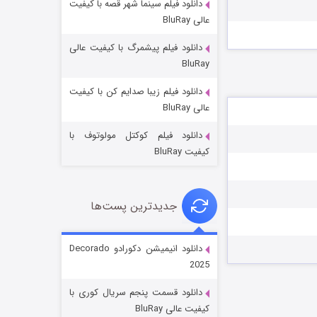
دانلود فیلم سینما شهر قصه با کیفیت
عالی BluRay
دانلود فیلم پیشمرگ با کیفیت عالی
BluRay
دانلود فیلم زیبا صدایم کن با کیفیت
جادوگری در مغولستان
عالی BluRay
۱۴ (زیرنویس)
قسمت
منتشر شد
دانلود فیلم کوکتل مولوتوف با
کیفیت BluRay
جدیدترین پست‌ها
دانلود انیمیشن دکورادو Decorado
2025
باب اسفنجی فصل ۱۷
دانلود قسمت پنجم سریال کوری با
۶ (زیرنویس)
قسمت
منتشر شد
کیفیت عالی BluRay