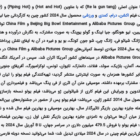
 فیلم
اکشن
،
درام
،
کمدی
و
ورزشی
که توسط سه کمپانی
یبین، لیو هونگلو، جیا لینگ و گوئو یوپنگ به صورت مشترک، به نگارش درآورده و ه
ژانگ شیائو فی، ژانگ چی، شو جون کونگ، بو یو و غیره در آن به ایفای نقش پرداخته
بار در تاریخ 10 فوری
و توسط کمپانی Alibaba Pictures Group در سینماهای کشور آمریکا اکران شد، سپس در آمریکا،
انسه، آلمان، بلژیک، سوئد، فنلاند، دانمارک، تایوان، تونس، لوکزامبورگ، آفریقای جنوب
یر کشورها همزمان به صورت اینترنتی منتشر گردید؛ تهیه‌کنندگی فیلم یولو را تیان 
شترک برعهده داشته، موسیقی متن آن اثری از فی پنگ می‌باشد و فیلمبرداری آن ن
وین و ویرایش این فیلم کاری از شیائولین ژو می‌باشد؛ فیلم یولو نسخه بازسازی
Yen Love محصول سال 2014 کشور ژاپن، می‌باشد؛ فیلم یولو پس از حضور در جشنواره‌‌‌‌های 
ز میان آن‌ها می‌توان به نامزدی جایزه بهترین بازیگر نقش اول زن، بهترین فیلمنام
کارگردانی اشاره 
سال 2024 و پرفروش‌ترین فیلم چینی در سال 2024 میلادی تبدیل شد؛ شما می‌توانید نسخه د