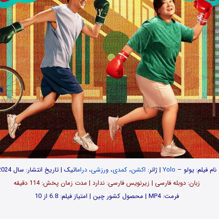
نام فیلم: یولو –
Yolo
| ژانر:
اکشن
،
کمدی
،
ورزشی
،
درام
اتیک | تاریخ انتشار: سال 2024
زبان: دوبله فارسی | زیرنویس فارسی: ندارد | مدت زمان پخش: 114 دقیقه
فرمت: MP4 | محصول کشور چین | امتیاز فیلم: 6.8 از 10