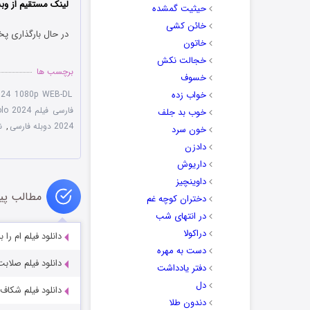
‌لینک مستقیم از وب
حیثیت گمشده
خائن کشی
در حال بارگذاری پخ
خاتون
خجالت نکش
برچسب ها
خسوف
خواب زده
024 1080p WEB-DL
فارسی فیلم Yolo 2024
خوب بد جلف
2024 دوبله فارسی
,
ن
خون سرد
دادزن
داریوش
داوینچیز
مطالب پی
دختران کوچه غم
در انتهای شب
دراکولا
دانلود فیلم ام را به نشانه مر
دست به مهره
دانلود فیلم صلابت univu 2023
دفتر یادداشت
دل
دانلود فیلم شکاف he Rip 2026
دندون طلا