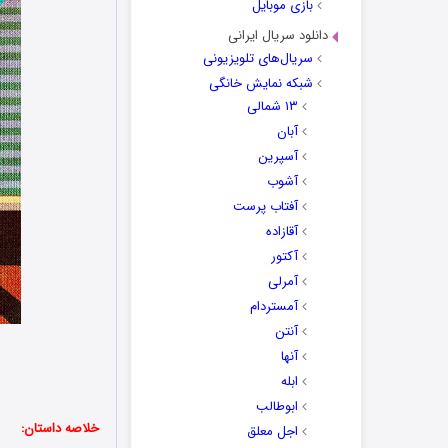
بازی موبایل
دانلود سریال ایرانی
سریال‌های تلویزیونی
شبکه نمایش خانگی
۱۳ شمالی
آبان
آسپرین
آشوب
آفتاب پرست
آقازاده
آکتور
آمرلی
آمستردام
آنتن
آنها
ابله
ابوطالب
خلاصه داستان:
اجل معلق