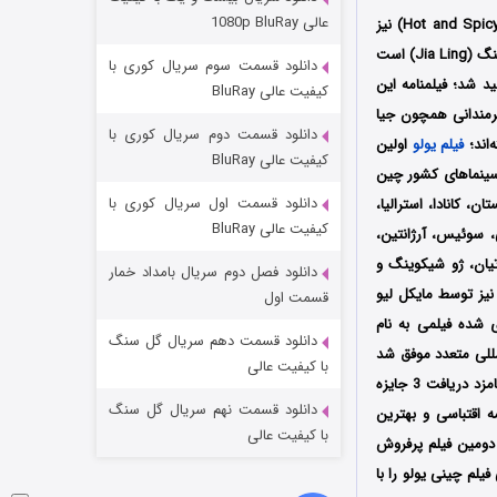
مردگان متحرک: شهر مرده ۳
عالی 1080p BluRay
) با عنوان اصلی (Re la gun tang) که با عناوین (Hot and Hot) و (Piping Hot) و (Hot and Spicy) نیز
۲ (زیرنویس)
قسمت
منتشر شد
محصول سال 2024 کشور چین به کارگردانی جیا لینگ (Jia Ling) است
دانلود قسمت سوم سریال کوری با
‌ Alibaba Pictures Group و Beijing Big Bowl Entertainment و China Film تولید شد؛ فیلمنامه این
کیفیت عالی BluRay
نرمندانی همچون جیا
دانلود قسمت دوم سریال کوری با
‌اند؛
فیلم یولو
اولین
کیفیت عالی BluRay
ه سال 2024 میلادی توسط کمپانی‌های Alibaba Pictures Group و China Film در سینماهای کشور چین
دانلود قسمت اول سریال کوری با
 انگلستان، کانادا، استرالیا،
کیفیت عالی BluRay
ی، سوئیس، آرژانتین،
تیان، ژو شیکوینگ و
دانلود فصل دوم سریال بامداد خمار
شکست استوارت در نجات جهان
یز توسط مایکل لیو
قسمت اول
 شده فیلمی به نام
۷ (زیرنویس)
قسمت
منتشر شد
دانلود قسمت دهم سریال گل سنگ
بین‌المللی متعدد موفق شد
با کیفیت عالی
برنده 5 جایزه از جمله جایزه بهترین بازیگر تاثیرگذار سال، بهترین موسیقی و بهترین فیلم سال شده و نامزد دریافت 3 جایزه
دانلود قسمت نهم سریال گل سنگ
ه اقتباسی و بهترین
با کیفیت عالی
کرد؛ فیلم یولو با فروش 479.5 میلیون دلاری در سراسر جهان، تا 8 آوریل سال 2024 به دومین فیلم پرفروش
وبله فارسی فیلم چینی یولو را با