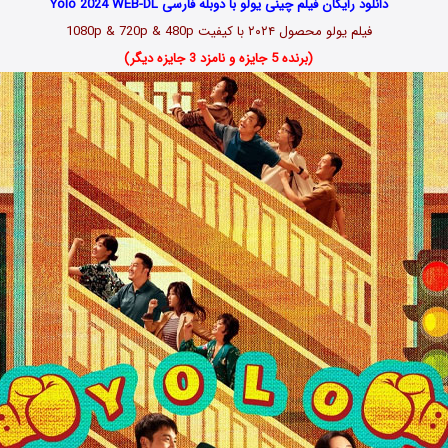
دانلود رایگان فیلم چینی یولو با دوبله فارسی Yolo 2024 WEB-DL
فیلم یولو محصول ۲۰۲۴ با کیفیت 1080p & 720p & 480p
(برنده 5 جایزه و نامزد 3 جایزه دیگر)