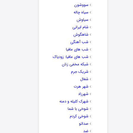
سووشون
سیاه چاله
سیاوش
شام ایرانی
شاهگوش
شب آهنگی
شب های مافیا
شب های مافیا: زودیاک
شبکه مخفی زنان
شریک جرم
شغال
شهر هرت
شهرزاد
شهرک کلیله و دمنه
شوخی با شما
شوخی کردم
صداتو
ضد