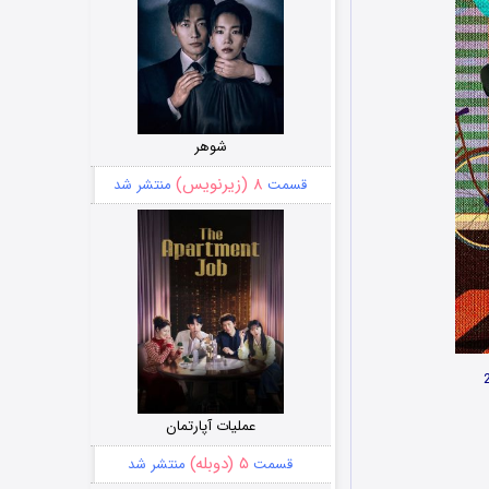
شوهر
۸ (زیرنویس)
قسمت
منتشر شد
عملیات آپارتمان
۵ (دوبله)
قسمت
منتشر شد