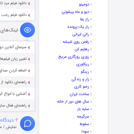
دانلود فیلم مرد تاریکی 2 I (1995
دومینو
دیو و ماه پیشونی
دانلود فیلم رجب ایودیک ۴ 4 (2014
راز بقا
راز یک پرونده
لینک‌های 
رالی ایرانی
رقص روی شیشه
سینمای آنلاین دو
رهایم کن
روزی روزگاری مریخ
تغییر زبان فیلم‌ها
ریکاوری
اضافه کردن صدای 
رینگو
زار و زندگی
راهنمای دانلود ا
زخم کاری
آشنایی با انواع ک
ساخت ایران
سال های دور از خانه
راهنمای فعال سازی کیفیت R
سایه باز
سرگیجه
۳
دیدگاه 
سقوط
نمایش / م
سودا