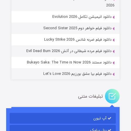
2026
دانلود انیمیشن تکامل Evolution 2026
دانلود فیلم خواهر دوم Second Sister 2025
جادوگری در مغولستان
دانلود فیلم ضربه شانس Lucky Strike 2026
۱۴ (زیرنویس)
قسمت
منتشر شد
دانلود فیلم مرده شیطانی در آتش Evil Dead Burn 2026
دانلود مستند Bukayo Saka: The Time is Now 2026
دانلود فیلم بیا عشق بورزیم Let’s Love 2026
تبلیغات متنی
باب اسفنجی فصل ۱۷
آپ تیون
۶ (زیرنویس)
قسمت
منتشر شد
پنل پیامک