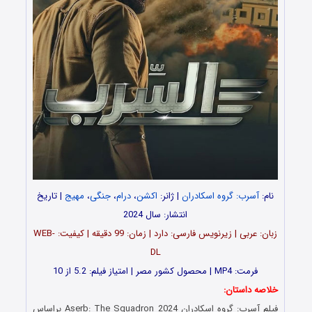
نام:
آسرب: گروه اسکادران
| ژانر:
اکشن
،
درام
،
جنگی
،
مهیج
| تاریخ
انتشار: سال 2024
زبان: عربی | زیرنویس فارسی: دارد | زمان: 99 دقیقه | کیفیت: WEB-
DL
فرمت: MP4 | محصول کشور مصر | امتیاز فیلم: 5.2 از 10
خلاصه داستان:
فیلم آسرب: گروه اسکادران Aserb: The Squadron 2024 براساس