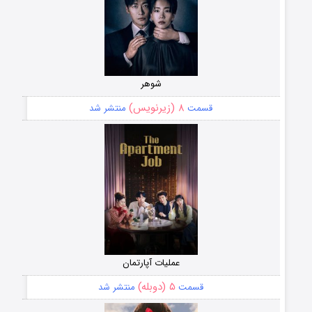
شوهر
۸ (زیرنویس)
قسمت
منتشر شد
عملیات آپارتمان
۵ (دوبله)
قسمت
منتشر شد