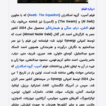
درباره فیلم:
فیلم آسرب: گروه اسکادران (
Aserb: The Squadron
) که با عناوین
(Al Serb) و (The Swarm) و (السرب) نیز شناخته می‌شود، یک
فیلم
اکشن
،
درام
،
جنگی
و
هیجان‌انگیز
محصول سال 2024 کشور
مصر به کارگردانی احمد نادر گلال (Ahmad Nader Galal) است که
توسط کمپانی‌ Synergy تولید شد؛ فیلمنامه این فیلم را نیز عمر
عبدالحلیم به نگارش درآورده و هنرمندانی همچون احمد السکا،
عمرو عبدالجلیل، کوسای خاولی، هند صبری، شریف منیر، دیاب،
عاصر یاسین، احمد حاتم، کریم فهمی، محمود عبدالمغنی، مونا زکی و
غیره در آن به ایفای نقش پرداخته‌اند؛ فیلم
آسرب: گروه اسکادران
که
براساس حوادث واقعی ساخته شده است، اولین بار در تاریخ 1 می
سال 2024 توسط کمپانی Synergy در سینماهای کشور مصر اکران
شد، سپس در آمریکا، انگلستان، کانادا، استرالیا، برزیل، ایتالیا،
فرانسه، آلمان، بلژیک، سوئد، فنلاند، دانمارک، تایوان، تونس،
لوکزامبورگ، آفریقای جنوبی، سوئیس، آرژانتین، نیوزیلند، اندونزی،
مالزی، مصر و سایر کشورها همزمان به صورت اینترنتی منتشر