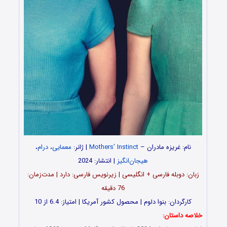
نام: غریزه مادران –
Mothers’ Instinct
| ژانر:
معمایی
،
درام
،
هیجان‌انگیز
| انتشار: 2024
زبان: دوبله فارسی + انگلیسی | زیرنویس فارسی: دارد | مدت‌زمان:
76 دقیقه
کارگردان: بنوا دلوم | محصول کشور آمریکا | امتیاز: 6.4 از 10
خلاصه داستان: