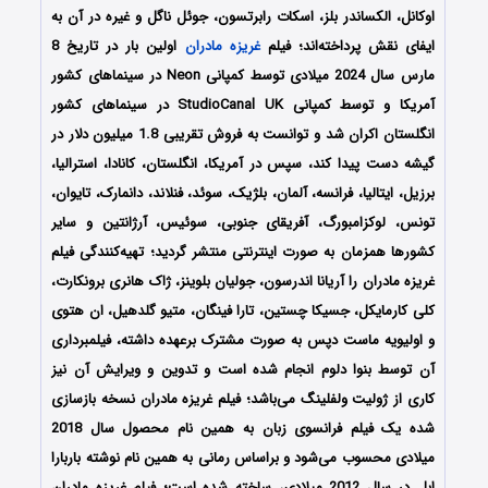
اوکانل، الکساندر بلز، اسکات رابرتسون، جوئل ناگل و غیره در آن به
ایفای نقش پرداخته‌اند؛ فیلم
غریزه مادران
اولین بار در تاریخ 8
مارس سال 2024 میلادی توسط کمپانی‌‌ Neon در سینماهای کشور
آمریکا و توسط کمپانی StudioCanal UK در سینماهای کشور
انگلستان اکران شد و توانست به فروش تقریبی 1.8 میلیون دلار در
گیشه دست پیدا کند، سپس در آمریکا، انگلستان، کانادا، استرالیا،
برزیل، ایتالیا، فرانسه، آلمان، بلژیک، سوئد، فنلاند، دانمارک، تایوان،
تونس، لوکزامبورگ، آفریقای جنوبی، سوئیس، آرژانتین و سایر
کشورها همزمان به صورت اینترنتی منتشر گردید؛ تهیه‌کنندگی فیلم
غریزه مادران را آریانا اندرسون، جولیان بلوینز، ژاک هانری برونکارت،
کلی کارمایکل، جسیکا چستین، تارا فینگان، متیو گلدهیل، ان هتوی
و اولیویه ماست دپس به صورت مشترک برعهده داشته، فیلمبرداری
آن توسط بنوا دلوم انجام شده است و تدوین و ویرایش آن نیز
کاری از ژولیت ولفلینگ می‌باشد؛ فیلم غریزه مادران نسخه بازسازی
شده یک فیلم فرانسوی زبان به همین نام محصول سال 2018
میلادی محسوب می‌شود و براساس رمانی به همین نام نوشته باربارا
ابل در سال 2012 میلادی، ساخته شده است؛ فیلم غریزه مادران