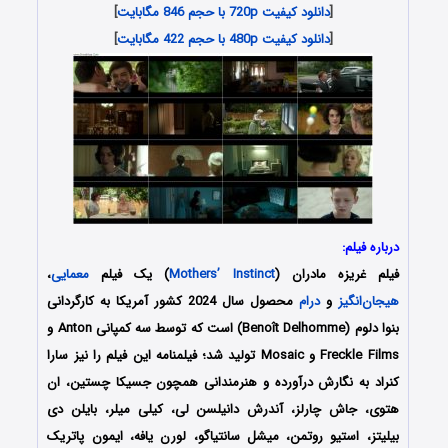
[
دانلود کیفیت 720p با حجم 846 مگابایت
]
[
دانلود کیفیت 480p با حجم 422 مگابایت
]
درباره فیلم:
فیلم غریزه مادران (
Mothers’ Instinct
) یک فیلم
معمایی
،
هیجان‌انگیز
و
درام
محصول سال 2024 کشور آمریکا به کارگردانی
بنوا دلوم (Benoît Delhomme) است که توسط سه کمپانی‌ Anton و
Freckle Films و Mosaic تولید شد؛ فیلمنامه این فیلم را نیز سارا
کنراد به نگارش درآورده و هنرمندانی همچون جسیکا چستین، ان
هتوی، جاش چارلز، آندرش دانیلسن لی، کیلی میلر، بایلن دی
بیلیتز، استیو روتمن، میشل سانتیاگو، لورن یافه، ایمون پاتریک