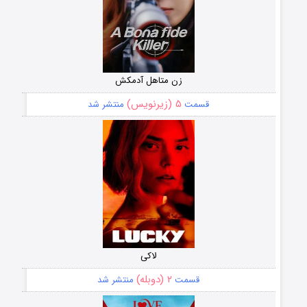
زن متاهل آدمکش
۵ (زیرنویس)
قسمت
منتشر شد
لاکی
۲ (دوبله)
قسمت
منتشر شد