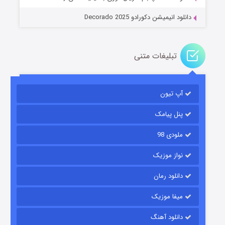
دانلود انیمیشن دکورادو Decorado 2025
تبلیغات متنی
آپ تیون
مردگان متحرک: شهر مرده ۳
۲ (زیرنویس)
قسمت
منتشر شد
پنل پیامک
ملودی 98
نواز موزیک
دانلود رمان
میفا موزیک
دانلود آهنگ
شکست استوارت در نجات جهان