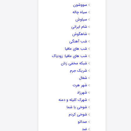
سووشون
سیاه چاله
سیاوش
شام ایرانی
شاهگوش
شب آهنگی
شب های مافیا
شب های مافیا: زودیاک
شبکه مخفی زنان
شریک جرم
شغال
شهر هرت
شهرزاد
شهرک کلیله و دمنه
شوخی با شما
شوخی کردم
صداتو
ضد