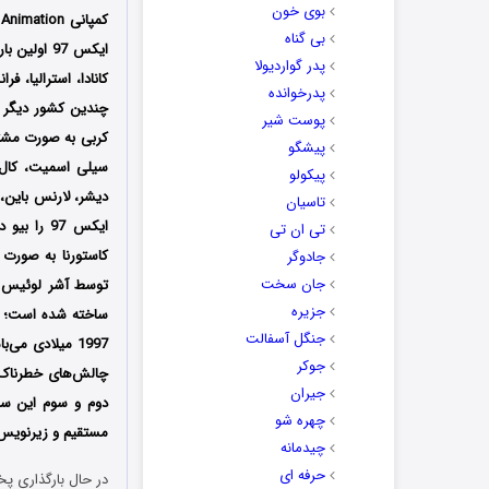
بوی خون
بی گناه
پدر گواردیولا
کانادا، استرالیا، ف
پدرخوانده
چندین کشور دیگر ه
پوست شیر
کربی به صورت مشت
پیشگو
سیلی اسمیت، کال د
پیکولو
دیشر، لارنس باین، 
تاسیان
ایکس 97 ر
تی ان تی
کاستورنا به صورت 
جادوگر
جان سخت
جزیره
جنگل آسفالت
1997 میلادی م
جوکر
چالش‌های خطرناک 
جیران
دوم و سوم این سر
چهره شو
مستقیم و زیرنویس 
چیدمانه
حرفه ای
در حال بارگذاری پخ