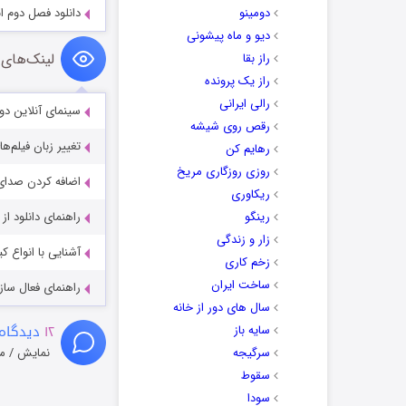
دومینو
دانلود فصل دوم انیمیشن 
دیو و ماه پیشونی
لینک‌های 
راز بقا
راز یک پرونده
رالی ایرانی
سینمای آنلاین دو
رقص روی شیشه
تغییر زبان فیلم‌ها
رهایم کن
روزی روزگاری مریخ
اضافه کردن صدای 
ریکاوری
رینگو
راهنمای دانلود ا
زار و زندگی
آشنایی با انواع ک
زخم کاری
ساخت ایران
راهنمای فعال سازی کیفیت R
سال های دور از خانه
۱۲
دیدگاه 
سایه باز
سرگیجه
نمایش / م
سقوط
سودا