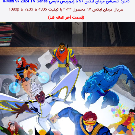
دانلود انیمیشن مردان ایکس 97 با زیرنویس فارسی X-Men 97 2024 TV Series
سریال مردان ایکس ۹۷ محصول ۲۰۲۴
با کیفیت 1080p & 720p & 480p
(قسمت آخر اضافه شد)