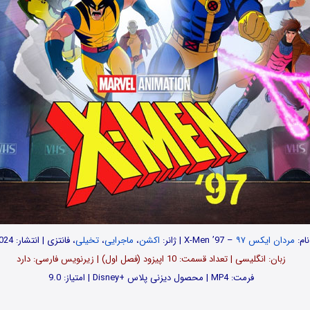
نام:
مردان ایکس ۹۷
– X-Men ’97 | ژانر:
اکشن
،
ماجرایی
،
تخیلی
، فانتزی | انتشار: 2024
زبان: انگلیسی | تعداد قسمت‌‌: 10 اپیزود (فصل اول) | زیرنویس فارسی: دارد
فرمت: MP4 | محصول دیزنی پلاس +Disney | امتیاز: 9.0