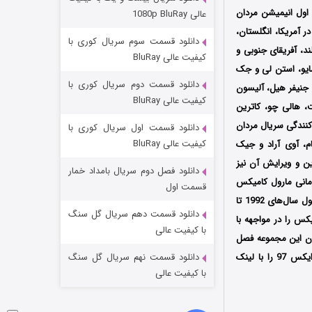
مردگان متحرک: شهر مرده ۳
The Walt Di تولید شده است؛ فصل اول انیمیشن مردان
عالی 1080p BluRay
۲ (زیرنویس)
قسمت
منتشر شد
س 97 اولین بار از تاریخ 20 مارس سال 2024 میلادی توسط سرویس استریم دیزنی پلاس +Disney در آمریکا، انگلستان،
دانلود قسمت سوم سریال کوری با
لند، آفریقای جنوبی و
کیفیت عالی BluRay
ایو، استن لی و جک
دانلود قسمت دوم سریال کوری با
جنیفر هیل، آلیسون
کیفیت عالی BluRay
، هالی چو، کاترین
‌کنندگی سریال مردان
دانلود قسمت اول سریال کوری با
کیفیت عالی BluRay
بام، آوی آراد و جیک
ین و ویرایش آن نیز
دانلود فصل دوم سریال بامداد خمار
یشن مردان ایکس 97 براساس تیم ابرقهرمانی مارول کامیکس
شکست استوارت در نجات جهان
قسمت اول
ساخته شده است؛ مجموعه مردان ایکس 97 احیای دوباره سریال X-Men: The Animated Series محصول سال‌های 1992 تا
۷ (زیرنویس)
قسمت
منتشر شد
دانلود قسمت دهم سریال گل سنگ
یکس را در مواجهه با
با کیفیت عالی
ان این مجموعه فصل
یکس 97
را با لینک
دانلود قسمت نهم سریال گل سنگ
با کیفیت عالی