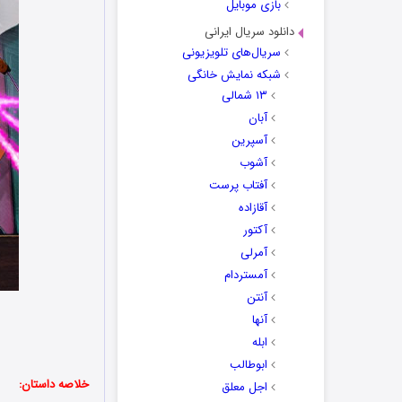
بازی موبایل
دانلود سریال ایرانی
سریال‌های تلویزیونی
شبکه نمایش خانگی
۱۳ شمالی
آبان
آسپرین
آشوب
آفتاب پرست
آقازاده
آکتور
آمرلی
آمستردام
آنتن
آنها
ابله
ابوطالب
خلاصه داستان:
اجل معلق