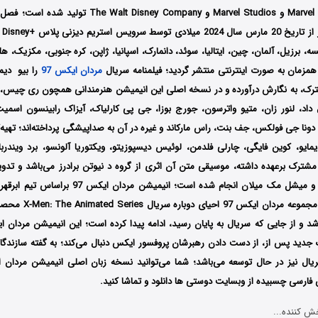
کمپانی‌ Marvel Animation و Marvel Studios و sney Company
ایک
رانسه، برزیل، آلمان، چین، ایتالیا، سوئد، دانمارک، اسپانیا، ژاپن، کره جنوبی، مکزیک، ه
مزمان به صورت اینترنتی منتشر گردید؛ فیلمنامه سریال
مردان ایکس 97
را بیو دیم
رک، به نگارش درآورده و در نسخه اصلی این انیمیشن هنرمندانی همچون ری چیس، 
اد، لنور زان، متیو واترسون، جورج بوزا، جی پی کارلیاک، آیزاک رابینسون اسمیت
دونا جی فولکس، جف بنت، راس مارکاند و غیره در آن به صداپیشگی پرداخته‌‌اند؛ تهیه
ا بیو دیمایو، کوین فایگی، چارلی فلدمن، لوئیس دیسپوزیتو، ویکتوریا آلونسو، برد ویندر
مشترک برعهده داشته‌، موسیقی متن آن اثری از گروه د نیوتن برادرز می‌باشد و تدو
توسط آشر لوئیس و میشل مک میلان انجام شده است؛ انیم
ی‌باشد و از جایی که سریال به پایان رسید، ادامه پیدا کرده است؛ این انیمیشن مردان ا
جدید پس از، از دست دادن رهبرشان پروفسور ایکس دنبال می‌کند؛ به گفته سازندگ
یال نیز در حال توسعه می‌باشد؛ شما می‌توانید نسخه زبان اصلی انیمیشن
مردان ا
فارسی چسبیده از وبسایت دوستی ها دانلود و تماشا کنید.
ش کننده...