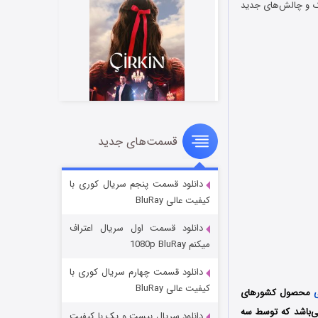
 خطرناک و چالش‌های جدید
قسمت‌های جدید
سریال زشت
۲ (زیرنویس)
قسمت
منتشر شد
دانلود قسمت پنجم سریال کوری با
کیفیت عالی BluRay
دانلود قسمت اول سریال اعتراف
میکنم 1080p BluRay
دانلود قسمت چهارم سریال کوری با
کیفیت عالی BluRay
محصول کشورهای
وبی به کارگردانی جیک کاستورنا و چیس کانلی (Jake Castorena و Chase Conley) می‌باشد که توسط سه
دانلود سریال بیست و یک با کیفیت