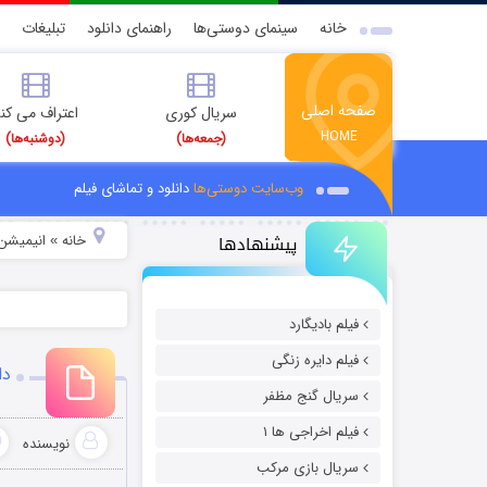
خانه
سینمای دوستی‌ها
راهنمای دانلود
تبلیغات
صفحه اصلی
سریال کوری
اعتراف می کن
HOME
(جمعه‌ها)
(دوشنبه‌ها)
وب‌سایت دوستی‌ها
دانلود و تماشای فیلم
پیشنهادها
خانه
انیمیشن 
»
فیلم بادیگارد
فیلم دایره زنگی
دان
سریال گنج مظفر
فیلم اخراجی ها ۱
نویسنده
سریال بازی مرکب