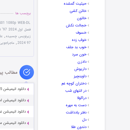
حیثیت گمشده
خائن کشی
برچسب ها
خاتون
 S01 1080p WEB-DL
خجالت نکش
فصل اول X-Men '97 2024
خسوف
زیرنویس چسبیده
,
عل
خواب زده
97 2024
,
ماجراجویی
خوب بد جلف
خون سرد
دادزن
داریوش
مطالب پی
داوینچیز
دختران کوچه غم
دانلود انیمیشن Iqbal: a Tale of a Fearless Child 2015
در انتهای شب
دراکولا
دانلود انیمیشن اسنیکس 5
دست به مهره
دانلود انیمیشن غول آهنی 1999
دفتر یادداشت
دل
دانلود انیمیشن مار سفید 019
دندون طلا