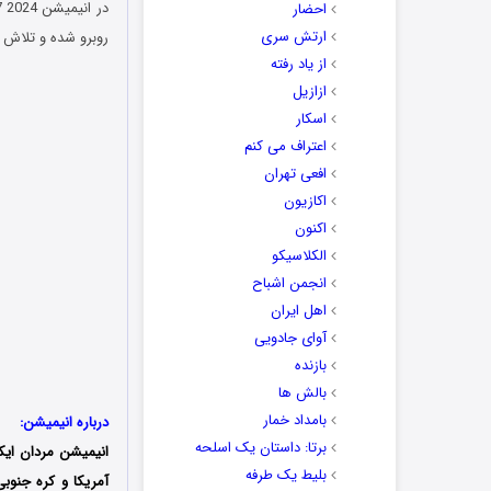
احضار
ارتش سری
روبرو شده و تلاش م
از یاد رفته
ازازیل
اسکار
اعتراف می کنم
افعی تهران
اکازیون
اکنون
الکلاسیکو
انجمن اشباح
اهل ایران
آوای جادویی
بازنده
بالش ها
بامداد خمار
درباره انیمیشن:
برتا: داستان یک اسلحه
انیمیشن
مردان ایک
بلیط یک‌‌ طرفه