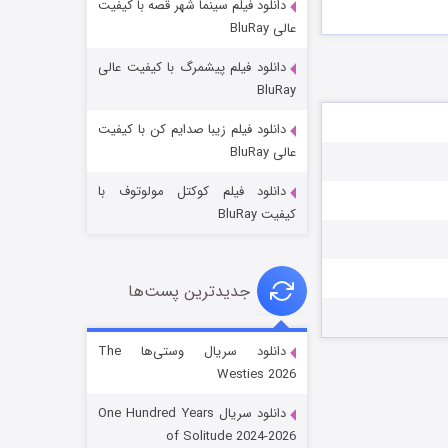
دانلود فیلم سینما شهر قصه با کیفیت
عالی BluRay
دانلود فیلم پیشمرگ با کیفیت عالی
BluRay
دانلود فیلم زیبا صدایم کن با کیفیت
جادوگری در مغولستان
عالی BluRay
۱۴ (زیرنویس)
قسمت
منتشر شد
دانلود فیلم کوکتل مولوتوف با
کیفیت BluRay
جدیدترین پست‌ها
دانلود سریال وستی‌ها The
Westies 2026
باب اسفنجی فصل ۱۷
دانلود سریال One Hundred Years
۶ (زیرنویس)
قسمت
منتشر شد
of Solitude 2024-2026