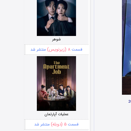
شوهر
۸ (زیرنویس)
قسمت
منتشر شد
عملیات آپارتمان
۵ (دوبله)
قسمت
منتشر شد