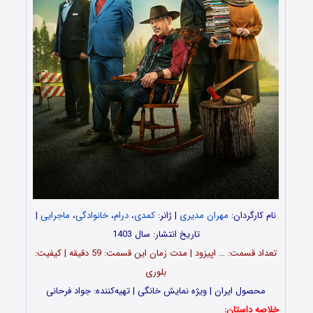
نام کارگردان:
مهران مدیری
| ژانر:
کمدی
،
درام
،
خانوادگی
،
ماجرایی
|
تاریخ انتشار: سال 1403
تعداد قسمت‌: … اپیزود | مدت زمان این قسمت: 59 دقیقه | کیفیت:
بلوری
محصول ایران | ویژه نمایش خانگی | تهیه‌کننده: جواد فرحانی
خلاصه داستان: