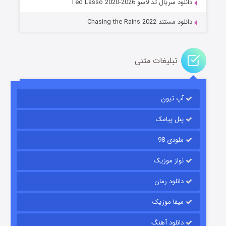
دانلود سریال تد لاسو Ted Lasso 2020-2026
دانلود مستند Chasing the Rains 2022
تبلیغات متنی
آپ تیون
باب اسفنجی فصل ۱۷
۶ (زیرنویس)
قسمت
منتشر شد
پنل پیامک
ملودی 98
نواز موزیک
دانلود رمان
میفا موزیک
دانلود آهنگ