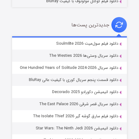
دانلود فیلم کوکتل مولوتوف با کیفیت BluRay
جدیدترین پست‌ها
خاندان اژدها فصل ۳
دانلود فیلم سول‌میت Soulm8te 2026
۶ (زیرنویس)
قسمت
منتشر شد
دانلود سریال وستی‌ها The Westies 2026
دانلود سریال One Hundred Years of Solitude 2024-2026
دانلود قسمت پنجم سریال کوری با کیفیت عالی BluRay
دانلود انیمیشن دکورادو Decorado 2025
دانلود سریال قصر شرقی The East Palace 2026
دانلود فیلم سارق گوشه گیر The Isolate Thief 2026
جادوگری در مغولستان
دانلود انیمیشن Star Wars: The Ninth Jedi 2026
۱۴ (زیرنویس)
قسمت
منتشر شد