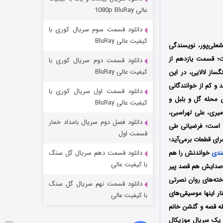
مردگان متحرک: شهر مرده ۳
عالی 1080p BluRay
2 (زیرنویس)
قسمت
منتشر شد
دانلود قسمت سوم سریال کوری با
کیفیت عالی BluRay
شعلی‌پور، نویسندگی
 تهیه‌کنندگی پژمان لشکری‌پور در شبکه نمایش خانگی محصول سال 1403 است؛ قسمت یازدهم از
دانلود قسمت دوم سریال کوری با
کیفیت عالی BluRay
صرتی، آهنگساز لالایی، در این
و کم از خوانندگانی
دانلود قسمت اول سریال کوری با
 محله گل و بلبل و
کیفیت عالی BluRay
میری، علی لهراسبی،
دانلود فصل دوم سریال بامداد خمار
ت است؛ فرضیانی طی
شکست استوارت در نجات جهان
قسمت اول
ای قطعات برمی‌آید؛
7 (زیرنویس)
قسمت
منتشر شد
ندی
خواندنش را هم
دانلود قسمت دهم سریال گل سنگ
با کیفیت عالی
ش صدایش هم قصد پیر
اخته‌های روان نصرتی
دانلود قسمت نهم سریال گل سنگ
ار اینها موسیقی‌های
با کیفیت عالی
طه قصه و گلشن خانم
ی یک سریال موزیکال