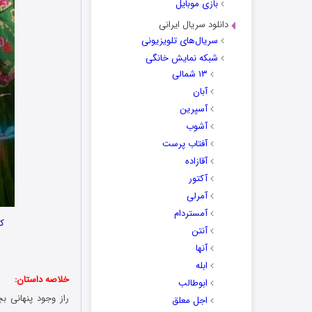
بازی موبایل
دانلود سریال ایرانی
سریال‌های تلویزیونی
شبکه نمایش خانگی
۱۳ شمالی
آبان
آسپرین
آشوب
آفتاب پرست
آقازاده
آکتور
آمرلی
آمستردام
کا
آنتن
آنها
ابله
خلاصه داستان:
ابوطالب
راز وجود پنهانی بچ
اجل معلق