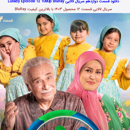
دانلود قسمت دوازدهم سریال لالایی Lullaby Episode 12 1080p BluRay
سریال لالایی قسمت ۱۲ محصول ۱۴۰۳ با بالاترین کیفیت BluRay