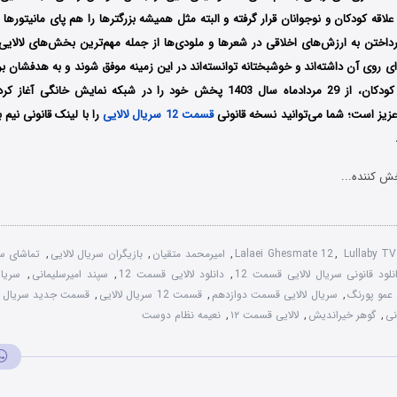
لاقه کودکان و نوجوانان قرار گرفته و البته مثل همیشه بزرگترها را هم پای مانیتوره
رداختن به ارزش‌های اخلاقی در شعرها و ملودی‌ها از جمله مهم‌ترین بخش‌های لالای
ه‌ای روی آن داشته‌اند و خوشبختانه توانسته‌اند در این زمینه موفق شوند و به هدفشان 
دیدنی لالایی ویژه کودکان، از 29 مردادماه سال 1403 پخش خود را در شبکه نمایش خ
عزیز است؛ شما می‌توانید نسخه قانونی
قسمت 12 سریال لالایی
را با لینک قانونی نیم ب
ش کننده...
Lullaby TV
,
Lalaei Ghesmate 12
,
امیرمحمد متقیان
,
بازیگران سریال لالایی
,
تماشای سر
نلود قانونی سریال لالایی قسمت 12
,
دانلود لالایی قسمت 12
,
سپند امیرسلیمانی
,
سریال
 عمو پورنگ
,
سریال لالایی قسمت دوازدهم
,
قسمت 12 سریال لالایی
,
قسمت جدید سریال لا
نی
,
گوهر خیراندیش
,
لالایی قسمت ۱۲
,
نعیمه نظام دوست