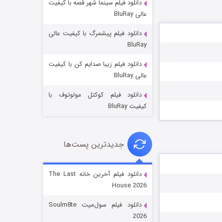
دانلود فیلم سینما شهر قصه با کیفیت
عالی BluRay
دانلود فیلم پیشمرگ با کیفیت عالی
BluRay
دانلود فیلم زیبا صدایم کن با کیفیت
جادوگری در مغولستان
عالی BluRay
14 (زیرنویس)
قسمت
منتشر شد
دانلود فیلم کوکتل مولوتوف با
کیفیت BluRay
جدیدترین پست‌ها
دانلود فیلم آخرین خانه The Last
House 2026
باب اسفنجی فصل ۱۷
دانلود فیلم سول‌میت Soulm8te
6 (زیرنویس)
قسمت
منتشر شد
2026