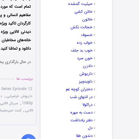
حیثیت گمشده
تمام است که مورد ع
خائن کشی
مفاهیم انسانی و پ
خاتون
کارگردان تاکید ویژ
خجالت نکش
خسوف
خانه‌های مخاطبان 
خواب زده
دانلود و تماشا کنید.
خوب بد جلف
خون سرد
در حال بارگذاری پخ
دادزن
داریوش
برچسب ها
داوینچیز
دختران کوچه غم
 Series Episode 12
داریوش فرضیایی
,
دا
در انتهای شب
1080p
,
سریال لالایی
دراکولا
لالایی
,
کمند امیرسلیما
دست به مهره
دفتر یادداشت
دل
دندون طلا