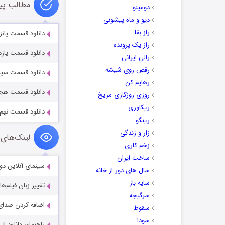
مطالب پی
دومینو
دیو و ماه پیشونی
راز بقا
دانلود قسمت پانزدهم
راز یک پرونده
دانلود قسمت یازدهم
رالی ایرانی
رقص روی شیشه
دانلود قسمت سیزدهم
رهایم کن
دانلود قسمت هجدهم 
روزی روزگاری مریخ
ریکاوری
دانلود قسمت نهم سری
رینگو
زار و زندگی
لینک‌های 
زخم کاری
ساخت ایران
سینمای آنلاین دو
سال های دور از خانه
سایه باز
تغییر زبان فیلم‌ها
سرگیجه
اضافه کردن صدای 
سقوط
سودا
راهنمای دانلود ا