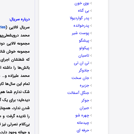
بوی خون
بی گناه
پدر گواردیولا
درباره سریال:
پدرخوانده
سریال لالایی (
ries
پوست شیر
پیشگو
پیکولو
مجموعه خوش شانس ب
تاسیان
که شغلشان اجرای 
تی ان تی
بالش‌ها را داشته 
جادوگر
محمد علیزاده و… 
جان سخت
تمام این سال‌ها ثا
جزیره
شک ندارم شما هم با
جنگل آسفالت
دیده‌اید؛ برای یک
جوکر
جیران
شدن ندارد، همچنان 
چهره شو
را نادیده گرفت و ص
چیدمانه
بی‌کلام نصرتی نیز
حرفه ای
و جوانه وجود دارد،