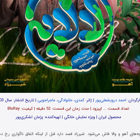
رگردان:
احمد درویشعلی‌پور
| ژانر:
کمدی
،
خانوادگی
،
ماجراجویی
| تاریخ انتشار: سال 1403
تعداد قسمت‌: … اپیزود | مدت زمان این قسمت: 52 دقیقه | کیفیت: BluRay
محصول ایران | ویژه نمایش خانگی | تهیه‌کننده: پژمان لشکری‌پور
ه‌های آهو و والا فاش می‌شود. شیرزاد قصد دارد قبل از اینکه اتفاق ناگواری رخ دهد