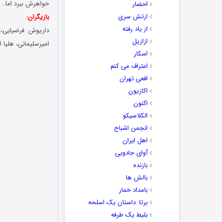
خواهرش ببرد اما…
احضار
ارتش سری
بازیگران:
از یاد رفته
داریوش فرضیایی، 
ازازیل
امیرسلیمانی، هلیا ا
اسکار
اعتراف می کنم
افعی تهران
اکازیون
اکنون
الکلاسیکو
انجمن اشباح
اهل ایران
آوای جادویی
بازنده
بالش ها
بامداد خمار
برتا: داستان یک اسلحه
بلیط یک‌‌ طرفه