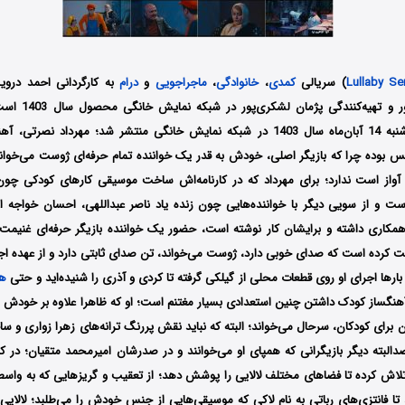
Lullaby Se
) سریالی
کمدی
،
خانوادگی
،
ماجراجویی
و
درام
به کارگردانی احمد دروی
محمد درویشعلی‌پور و
مجموعه لالایی دوشنبه 14 آبان‌ماه سال 1403 در شبکه نمایش خانگی منتشر شد؛ مهرداد ن
وده چرا که بازیگر اصلی، خودش به قدر یک خواننده تمام حرفه‌ای ژوست می‌خواند 
آواز است ندارد؛ برای مهرداد که در کارنامه‌اش ساخت موسیقی کارهای کودکی چون
است و از سویی دیگر با خواننده‌هایی چون زنده یاد ناصر عبداللهی، احسان خواجه ا
همکاری داشته و برایشان کار نوشته است، حضور یک خواننده بازیگر حرفه‌ای غنیم
بت کرده است که صدای خوبی دارد، ژوست می‌خواند، تن صدای ثابتی دارد و از عهده اجر
رها اجرای او روی قطعات محلی از گیلکی گرفته تا کردی و آذری را شنیده‌اید و حتی
ه
 آهنگساز کودک داشتن چنین استعدادی بسیار مغتنم است؛ او که ظاهرا علاوه بر خود
برای کودکان، سرحال می‌خواند؛ البته که نباید نقش پررنگ ترانه‌های زهرا زواری و س
دالبته دیگر بازیگرانی که همپای او می‌خوانند و در صدرشان امیرمحمد متقیان؛ در کن
 تلاش کرده تا فضاهای مختلف لالایی را پوشش دهد؛ از تعقیب و گریزهایی که به واس
 تا فانتزی‌های رباتی به نام لاکی که موسیقی‌هایی از جنس خودش را می‌طلبد؛ لالای