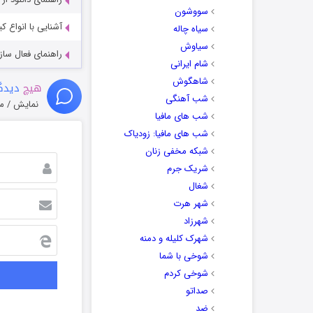
سووشون
آشنایی با انواع ک
سیاه چاله
سیاوش
راهنمای فعال سازی کیفیت R
شام ایرانی
شاهگوش
هیچ
دیدگا
شب آهنگی
نمایش / م
شب های مافیا
شب های مافیا: زودیاک
شبکه مخفی زنان
شریک جرم
شغال
شهر هرت
شهرزاد
شهرک کلیله و دمنه
شوخی با شما
شوخی کردم
صداتو
ضد