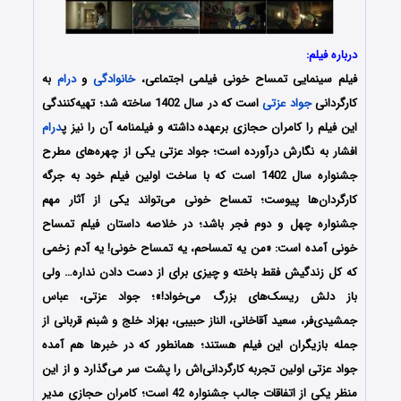
درباره فیلم:
فیلم سینمایی تمساح خونی فیلمی اجتماعی،
خانوادگی
و
درام
به
کارگردانی
جواد عزتی
است که در سال 1402 ساخته شد؛ تهیه‌کنندگی
این فیلم را کامران حجازی برعهده داشته و فیلمنامه آن را نیز پ
درام
افشار به نگارش درآورده‌‌ است؛ جواد عزتی یکی از چهره‌های مطرح
جشنواره سال 1402 است که با ساخت اولین فیلم خود به جرگه
کارگردان‌ها پیوست؛ تمساح خونی می‌تواند یکی از آثار مهم
جشنواره چهل و دوم فجر باشد؛ در خلاصه داستان فیلم تمساح
خونی آمده است: «من یه تمساحم، یه تمساح خونی‌! یه آدم زخمی
که کل زندگیش فقط باخته و چیزی برای از دست‌ دادن نداره… ولی
باز دلش ریسک‌های بزرگ می‌خواد!»؛ جواد عزتی، عباس
جمشیدی‌فر، سعید آقاخانی، الناز حبیبی، بهزاد خلج و شبنم قربانی از
جمله بازیگران این فیلم هستند؛ همانطور که در خبرها هم آمده
جواد عزتی اولین تجربه کارگردانی‌اش را پشت سر می‌گذارد و از این
منظر یکی از اتفاقات جالب جشنواره 42 است؛ کامران حجازی مدیر