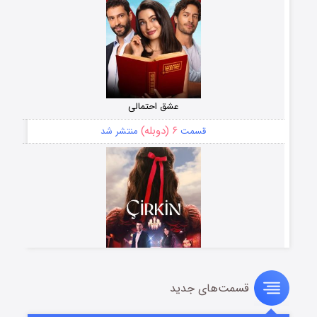
عشق احتمالی
۶ (دوبله)
قسمت
منتشر شد
قسمت‌های جدید
سریال زشت
۵ (زیرنویس)
قسمت
منتشر شد