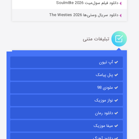
دانلود فیلم سول‌میت Soulm8te 2026
دانلود سریال وستی‌ها The Westies 2026
تبلیغات متنی
مردگان متحرک: شهر مرده ۳
۲ (زیرنویس)
قسمت
منتشر شد
آپ تیون
پنل پیامک
ملودی 98
نواز موزیک
دانلود رمان
میفا موزیک
شکست استوارت در نجات جهان
دانلود آهنگ