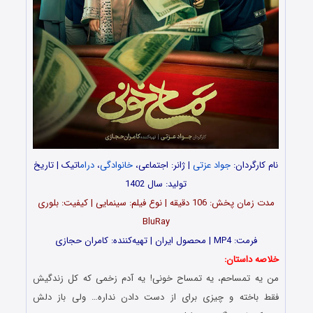
نام کارگردان:
جواد عزتی
| ژانر: اجتماعی،
خانوادگی
،
درام
اتیک | تاریخ
تولید: سال 1402
مدت‌‌ زمان پخش: 106 دقیقه | نوع فیلم: سینمایی | کیفیت: بلوری
BluRay
فرمت: MP4 | محصول ایران | تهیه‎‌کننده: کامران حجازی
خلاصه داستان:
من یه تمساحم، یه تمساح خونی‌! یه آدم زخمی که کل زندگیش
فقط باخته و چیزی برای از دست‌ دادن نداره… ولی باز دلش