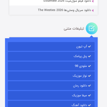
دانلود فیلم سول‌میت Soulm8te 2026
دانلود سریال وستی‌ها The Westies 2026
تبلیغات متنی
مردگان متحرک: شهر مرده ۳
۲ (زیرنویس)
قسمت
منتشر شد
آپ تیون
پنل پیامک
ملودی 98
نواز موزیک
دانلود رمان
میفا موزیک
شکست استوارت در نجات جهان
دانلود آهنگ
۷ (زیرنویس)
قسمت
منتشر شد