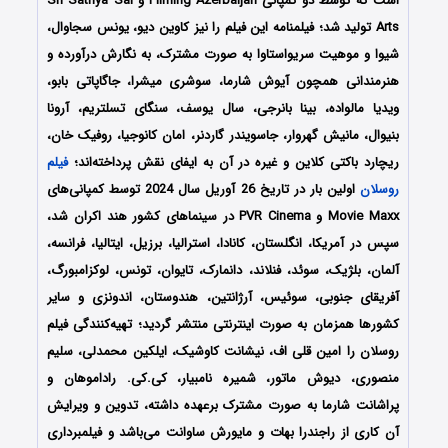
است که توسط دو کمپانی‌ Filming Azerbaijan و Sri Sathya Sai
Arts تولید شد؛ فیلمنامه این فیلم را نیز کاوین دیو، یونس سجاوال،
شیوا و موهیت سریواستاوا به صورت مشترک، به نگارش درآورده و
هنرمندانی همچون آیوش شارما، سوشری میشرا، جاگاپاتی بابو،
ویدیا مالواده، بینا بانرجی، سال یوسف، سنگای تسلتریم، آرونا
بنیوال، مانیش گهروار، جاسویندر گاردنر، امان کانوجیا، روفیک خان،
ریچارد باکتی کلاین و غیره در آن به ایفای نقش پرداخته‌اند؛
فیلم
روسلان
اولین بار در تاریخ 26 آوریل سال 2024 توسط کمپانی‌های
Movie Maxx و PVR Cinema در سینماهای کشور هند اکران شد،
سپس در آمریکا، انگلستان، کانادا، استرالیا، برزیل، ایتالیا، فرانسه،
آلمان، بلژیک، سوئد، فنلاند، دانمارک، تایوان، تونس، لوکزامبورگ،
آفریقای جنوبی، سوئیس، آرژانتین، هندوستان، اندونزی و سایر
کشورها همزمان به صورت اینترنتی منتشر گردید؛ تهیه‌کنندگی فیلم
روسلان را امین قلی اف، نیشانت کاوشیک، ایلکین محمدلی، سلیم
منصوری، دیوش ماتور، شمیره نامبیار، کی.کی. راداموهان و
پراشانت شارما به صورت مشترک برعهده داشته، تدوین و ویرایش
آن کاری از راجندرا بهات و مایورش ساوانت می‌باشد و فیلمبرداری