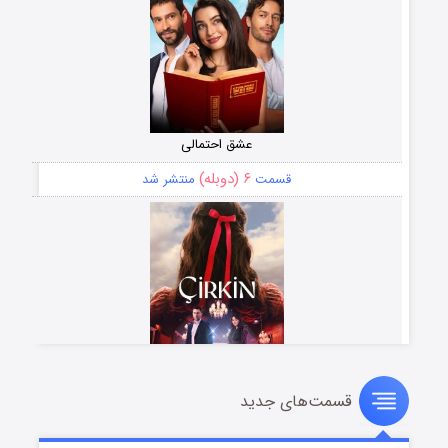
عشق احتمالی
۶ (دوبله)
قسمت
منتشر شد
قسمت‌های جدید
سریال زشت
۵ (زیرنویس)
قسمت
منتشر شد