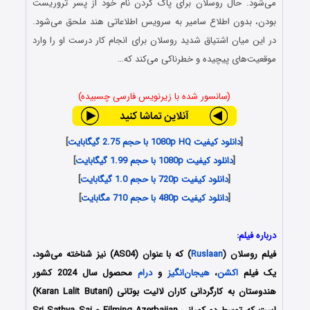
می‌شود. حال روسلان برای پاک کردن نام خود از پسر تروریست
بودن، بدون اطلاع سامیر به سرویس اطلاعاتی هند ملحق می‌شود.
در این میان اشتیاق شدید روسلان برای انجام کار درست او را وارد
موقعیت‌های پیچیده و خطرناکی می‌کند که…
(سانسور شده با زیرنویس فارسی چسبیده)
[
دانلود کیفیت 1080p HQ با حجم 2.75 گیگابایت
]
[
دانلود کیفیت 1080p با حجم 1.99 گیگابایت
]
[
دانلود کیفیت 720p با حجم 1.0 گیگابایت
]
[
دانلود کیفیت 480p با حجم 710 مگابایت
]
درباره فیلم:
فیلم روسلان (
Ruslaan
) که با عنوان (AS04) نیز شناخته می‌شود،
یک فیلم
اکشن
،
هیجان‌انگیز
و
درام
محصول سال 2024 کشور
هندوستان به کارگردانی کاران لالیت بوتانی (Karan Lalit Butani)