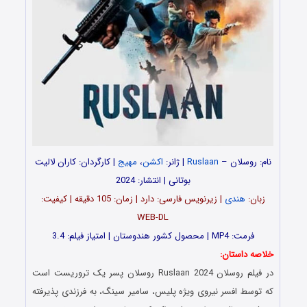
نام: روسلان –
Ruslaan
| ژانر:
اکشن
،
مهیج
| کارگردان: کاران لالیت
بوتانی | انتشار: 2024
زبان:
هندی
| زیرنویس فارسی: دارد | زمان: 105 دقیقه | کیفیت:
WEB-DL
فرمت: MP4 | محصول کشور هندوستان | امتیاز فیلم: 3.4
خلاصه داستان:
در فیلم روسلان Ruslaan 2024 روسلان پسر یک تروریست است
که توسط افسر نیروی ویژه پلیس، سامیر سینگ، به فرزندی پذیرفته