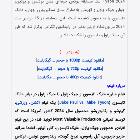
Tyson 2024 یک مسابقه بوکس حرفه‌ای میان بوکسور و یوتیوبر
جوان جیک پاول و قهرمان بلامنازع سابق سنگین‌وزن جهان، مایک
تایسون را به تصویر کشیده است. این مسابقه در 15 نوامبر سال
2024 در ورزشگاه ای‌تی‌اندتی در آرلینگتون تگزاس برگزار شد که طی
آن جیک پاول، تایسون را شکست داد و…
(به زودی …)
[
دانلود کیفیت 1080p با حجم … گیگابایت
]
[
دانلود کیفیت 720p با حجم … گیگابایت
]
[
دانلود کیفیت 480p با حجم … مگابایت
]
درباره فیلم:
فیلم مبارزه مایک تایسون و جیک پاول یا جیک پاول در برابر مایک
تایسون (
Jake Paul vs. Mike Tyson
) یک فیلم
اکشن
،
ورزشی
،
گیم‌شو و رئالیتی‌شو محصول سال 2024 کشور آمریکا است که
توسط کمپانی‌ Most Valuable Production تولید شد؛ در این فیلم
افرادی همچون جیک پاول، مایک تایسون، کتی تیلور، آماندا سرانو،
ماریو باریوس، آبل راموس، نیرج گویات، ویندرسون نونس، لوکاس