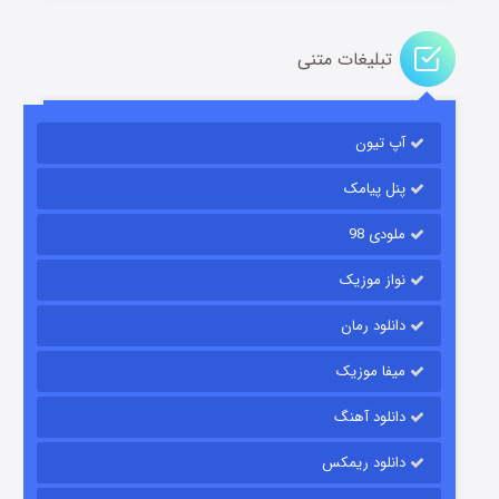
تبلیغات متنی
آپ تیون
جادوگری در مغولستان
۱۴ (زیرنویس)
قسمت
منتشر شد
پنل پیامک
ملودی 98
نواز موزیک
دانلود رمان
میفا موزیک
دانلود آهنگ
باب اسفنجی فصل ۱۷
دانلود ریمکس
۶ (زیرنویس)
قسمت
منتشر شد