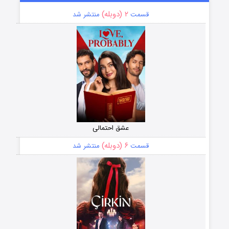
۲ (دوبله)
قسمت
منتشر شد
عشق احتمالی
۶ (دوبله)
قسمت
منتشر شد