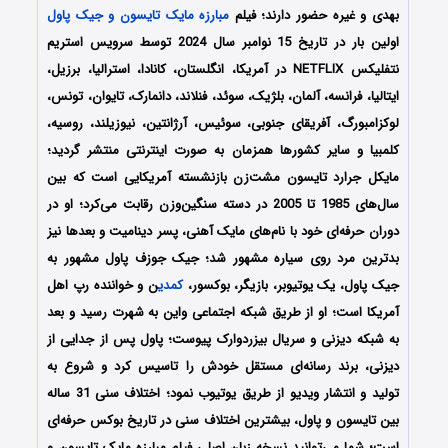
بهدی و غیره حضور دارند؛ فیلم
مبارزه مایک تایسون و جیک پاول
اولین بار در تاریخ 15 نوامبر سال 2024 توسط سرویس استریم
نتفلیکس NETFLIX در آمریکا، انگلستان، کانادا، استرالیا، برزیل،
ایتالیا، فرانسه، آلمان، بلژیک، سوئد، فنلاند، دانمارک، تایوان، تونس،
لوکزامبورگ، آفریقای جنوبی، سوئیس، آرژانتین، نیوزیلند، روسیه،
کلمبیا و سایر کشورها همزمان به صورت اینترنتی منتشر گردید؛
مایکل جرارد تایسون مشت‌زن بازنشسته آمریکایی است که بین
سال‌های 1985 تا 2005 در دسته سنگین‌وزن رقابت می‌کرد؛ او در
دوران حرفه‌ای خود با نام‌های مایک آهنی، پسر دینامیت و بعدها نیز
بدترین مرد روی سیاره مشهور شد؛ جیک جوزف پاول مشهور به
جیک پاول، یک یوتیوبر، بازیگر، بوکسور،
کمدی
ن و خواننده رپ اهل
آمریکا است؛ او از طریق شبکه اجتماعی واین به شهرت رسید و بعد
به شبکه دیزنی و سریال بیزردوارک پیوست؛ پاول پس از جدایی از
دیزنی، برند رسانه‌ای مستقل خودش را تاسیس کرد و شروع به
تولید و انتشار ویدیو از طریق یوتیوب نمود؛ اختلاف سنی 31 ساله
بین تایسون و پاول، بیشترین اختلاف سنی در تاریخ بوکس حرفه‌ای
است؛ شما می‌توانید نسخه زبان اصلی فیلم مبارزه مایک تایسون و