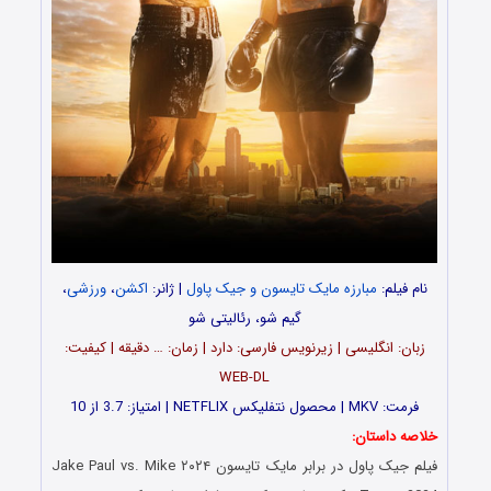
نام فیلم:
مبارزه مایک تایسون و جیک پاول
| ژانر:
اکشن
،
ورزشی
،
گیم‌ شو، رئالیتی‌ شو
زبان: انگلیسی | زیرنویس فارسی: دارد | زمان: … دقیقه | کیفیت:
WEB-DL
فرمت: MKV | محصول نتفلیکس NETFLIX | امتیاز: 3.7 از 10
خلاصه داستان:
فیلم جیک پاول در برابر مایک تایسون ۲۰۲۴ Jake Paul vs. Mike