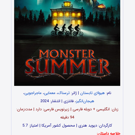
نام:
هیولای تابستان
| ژانر:
ترسناک
،
معمایی
،
ماجراجویی
،
هیجان‌انگیز
، فانتزی | انتشار: 2024
زبان: انگلیسی + دوبله فارسی | زیرنویس فارسی: دارد | مدت‌زمان:
94 دقیقه
کارگردان: دیوید هنری | محصول کشور آمریکا | امتیاز: 5.7
خلاصه داستان: