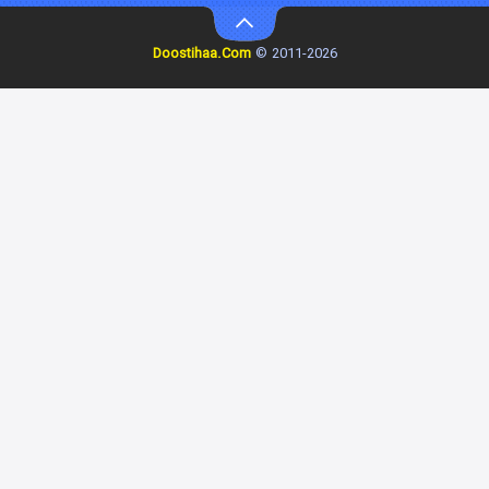
Doostihaa.Com
2011-2026 ©
زیرزمین
۲ (دوبله)
قسمت
منتشر شد
این دریا طغیان خواهد کرد
۱ (زیرنویس)
قسمت
منتشر شد