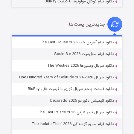
دانلود فیلم کوکتل مولوتوف با کیفیت BluRay
جدیدترین پست‌ها
شوگر فصل ۲
دانلود فیلم آخرین خانه The Last House 2026
۷ (زیرنویس)
قسمت
منتشر شد
دانلود فیلم سول‌میت Soulm8te 2026
دانلود سریال وستی‌ها The Westies 2026
دانلود سریال One Hundred Years of Solitude 2024-2026
دانلود قسمت پنجم سریال کوری با کیفیت عالی BluRay
دانلود انیمیشن دکورادو Decorado 2025
دانلود سریال قصر شرقی The East Palace 2026
خاندان اژدها فصل ۳
دانلود فیلم سارق گوشه گیر The Isolate Thief 2026
۶ (زیرنویس)
قسمت
منتشر شد