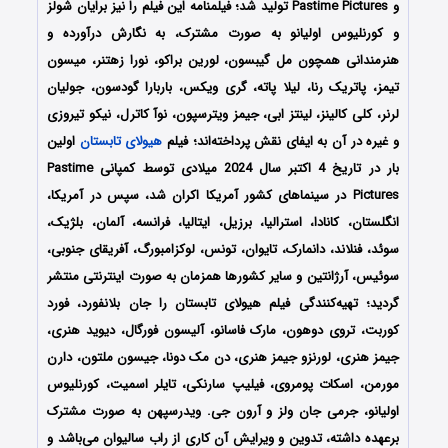
و Pastime Pictures تولید شد؛ فیلمنامه این فیلم را نیز برایان شولز
و کورنلیوس اولیانو به صورت مشترک، به نگارش درآورده و
هنرمندانی همچون مل گیبسون، لورین براکو، نورا زهتنر، میسون
تیمز، پاتریک رنا، لیلا پاته، گری ویکس، باربارا گودسون، جولیان
لرنر، کلی کالینز، لینتز ابی، جیمز ویترسپون، نوآ کاترل، نیکو تیروزی
و غیره در آن به ایفای نقش پرداخته‌اند؛ فیلم
هیولای تابستان
اولین
بار در تاریخ 4 اکتبر سال 2024 میلادی توسط کمپانی‌‌ Pastime
Pictures در سینماهای کشور آمریکا اکران شد، سپس در آمریکا،
انگلستان، کانادا، استرالیا، برزیل، ایتالیا، فرانسه، آلمان، بلژیک،
سوئد، فنلاند، دانمارک، تایوان، تونس، لوکزامبورگ، آفریقای جنوبی،
سوئیس، آرژانتین و سایر کشورها همزمان به صورت اینترنتی منتشر
گردید؛ تهیه‌کنندگی فیلم هیولای تابستان را جان بلانفورد، فورد
کوربت، تروی دوهون، مارک فاسانو، آلیسون فورگال، دیوید هنری،
جیمز هنری، لورنزو جیمز هنری، دن مک دونا، جیسون ملتون، دارن
مورمن، اسکات پومروی، فیلیپ سارنکی، تایلر اسمیت، کورنلیوس
اولیانو، جرمی جان ولز و آرون جی. ویدرسپهن به صورت مشترک
برعهده داشته، تدوین و ویرایش آن کاری از راب سالیوان می‌باشد و