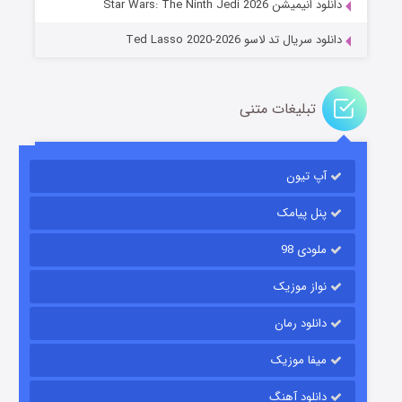
دانلود انیمیشن Star Wars: The Ninth Jedi 2026
دانلود سریال تد لاسو Ted Lasso 2020-2026
تبلیغات متنی
آپ تیون
جادوگری در مغولستان
۱۴ (زیرنویس)
قسمت
منتشر شد
پنل پیامک
ملودی 98
نواز موزیک
دانلود رمان
میفا موزیک
دانلود آهنگ