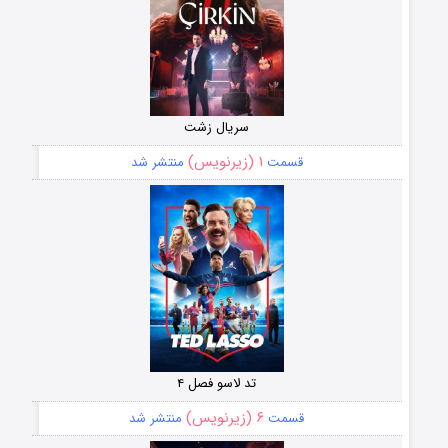
سریال زشت
۱ (زیرنویس)
قسمت
منتشر شد
تد لاسو فصل ۴
۶ (زیرنویس)
قسمت
منتشر شد