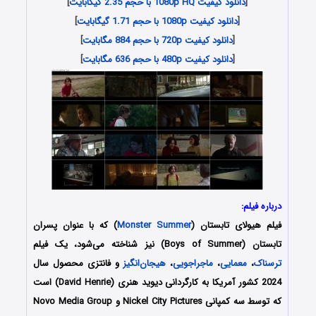
[
دانلود کیفیت 1080p HQ با حجم 2.35 گیگابایت
]
[
دانلود کیفیت 1080p با حجم 1.71 گیگابایت
]
[
دانلود کیفیت 720p با حجم 884 مگابایت
]
[
دانلود کیفیت 480p با حجم 636 مگابایت
]
درباره فیلم:
فیلم هیولای تابستان (
Monster Summer
) که با عنوان پسران
تابستان (Boys of Summer) نیز شناخته می‌شود، یک فیلم
ترسناک
،
معمایی
،
ماجراجویی
،
هیجان‌انگیز
و فانتزی محصول سال
2024 کشور آمریکا به کارگردانی دیوید هنری (David Henrie) است
که توسط سه کمپانی‌ Nickel City Pictures و Novo Media Group