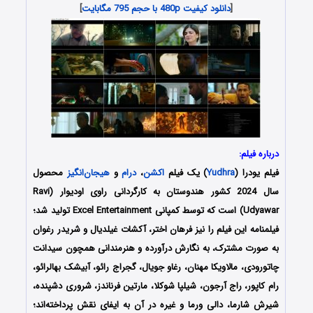
[
دانلود کیفیت 480p با حجم 795 مگابایت
]
درباره فیلم:
فیلم یودرا (
Yudhra
) یک فیلم
اکشن
،
درام
و
هیجان‌انگیز
محصول
سال 2024 کشور هندوستان به کارگردانی راوی اودیوار (Ravi
Udyawar) است که توسط کمپانی‌ Excel Entertainment تولید شد؛
فیلمنامه این فیلم را نیز فرهان اختر، آکشات غیلدیال و شریدر رغوان
به صورت مشترک، به نگارش درآورده و هنرمندانی همچون سیدانت
چاتورودی، مالاویکا مهنان، رغاو جویال، گجراج رائو، آبیشک بهالرائو،
رام کاپور، راج آرجون، شیلپا شوکلا، مارتین فرناندز، شروری دشپنده،
شیرش شارما، دالی ورما و غیره در آن به ایفای نقش پرداخته‌اند؛