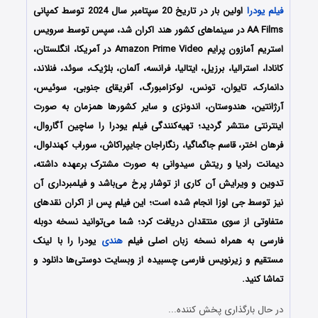
فیلم یودرا
اولین بار در تاریخ 20 سپتامبر سال 2024 توسط کمپانی
AA Films در سینماهای کشور هند اکران شد، سپس توسط سرویس
استریم آمازون پرایم Amazon Prime Video در آمریکا، انگلستان،
کانادا، استرالیا، برزیل، ایتالیا، فرانسه، آلمان، بلژیک، سوئد، فنلاند،
دانمارک، تایوان، تونس، لوکزامبورگ، آفریقای جنوبی، سوئیس،
آرژانتین، هندوستان، اندونزی و سایر کشورها همزمان به صورت
اینترنتی منتشر گردید؛ تهیه‌کنندگی فیلم یودرا را ساچین آگاروال،
فرهان اختر، قاسم جاگماگیا، رنگاراجان جایپراکاش، سوراب کهندلوال،
دیمانت رادیا و ریتش سیدوانی به صورت مشترک برعهده داشته،
تدوین و ویرایش آن کاری از توشار پرخ می‌باشد و فیلمبرداری آن
نیز توسط جی اوزا انجام شده است؛ این فیلم پس از اکران نقدهای
متفاوتی از سوی منتقدان دریافت کرد؛ شما می‌توانید نسخه دوبله
فارسی به همراه نسخه زبان اصلی فیلم
هندی
یودرا را با ‌لینک
مستقیم و زیرنویس فارسی چسبیده از وبسایت دوستی‌ها دانلود و
تماشا کنید.
در حال بارگذاری پخش کننده...