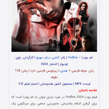
نام: یودرا –
Yudhra
| ژانر:
اکشن
،
درام
،
مهیج
| کارگردان: راوی
اودیوار | انتشار: 2024
زبان: دوبله فارسی +
هندی
| زیرنویس فارسی: دارد | زمان: 118
دقیقه
فرمت: MP4 | محصول کشور هندوستان | امتیاز فیلم: 5.8
خلاصه داستان:
فیلم یودرا Yudhra 2024 در مورد مردی جوان به نام یودرا است که
برای گرفتن انتقام والدینش، ماموریتی مخفی برای سرنگونی یک