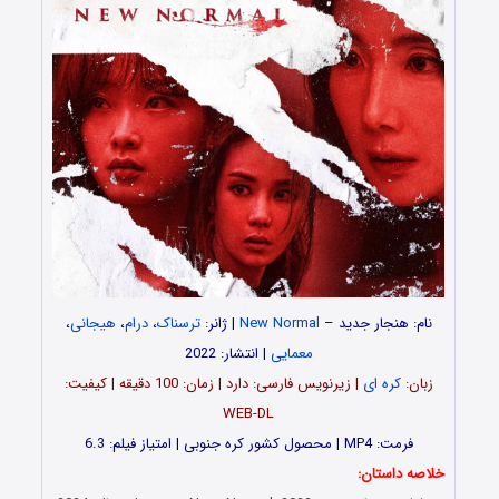
نام: هنجار جدید –
New Normal
| ژانر:
ترسناک
،
درام
،
هیجانی
،
معمایی
| انتشار: 2022
زبان:
کره ای
| زیرنویس فارسی: دارد | زمان: 100 دقیقه | کیفیت:
WEB-DL
فرمت: MP4 | محصول کشور کره جنوبی | امتیاز فیلم: 6.3
خلاصه داستان: