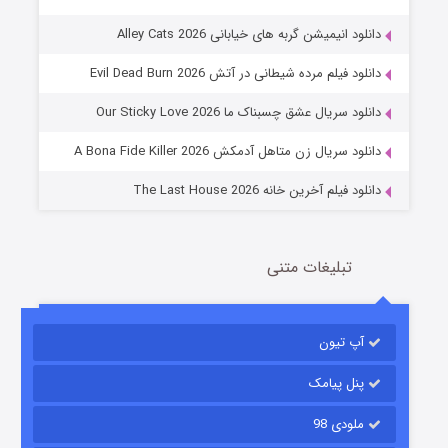
دانلود انیمیشن گربه های خیابانی Alley Cats 2026
عملیات آپارتمان
دانلود فیلم مرده شیطانی در آتش Evil Dead Burn 2026
2 (زیرنویس)
قسمت
منتشر شد
دانلود سریال عشق چسبناک ما Our Sticky Love 2026
دانلود سریال زن متاهل آدمکش A Bona Fide Killer 2026
دانلود فیلم آخرین خانه The Last House 2026
تبلیغات متنی
مردگان متحرک: شهر مرده ۳
2 (زیرنویس)
قسمت
منتشر شد
آپ تیون
پنل پیامک
ملودی 98