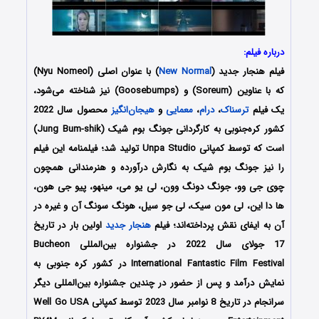
درباره فیلم:
فیلم هنجار جدید (
New Normal
) با عنوان اصلی (Nyu Nomeol)
که با عناوین (Soreum) و (Goosebumps) نیز شناخته می‌شود،
یک فیلم
ترسناک
،
درام
،
معمایی
و
هیجان‌انگیز
محصول سال 2022
کشور کره‌جنوبی به کارگردانی جونگ بوم شیک (Jung Bum-shik)
است که توسط کمپانی‌ Unpa Studio تولید شد؛ فیلمنامه این فیلم
را نیز جونگ بوم شیک به نگارش درآورده و هنرمندانی همچون
چوی جی وو، جونگ دونگ وون، لی یو می، مینهو، پیو جی هون،
ها دا این، لی مون سیک، لی جو سیل، هونگ سونگ آن و غیره در
آن به ایفای نقش پرداخته‌اند؛ فیلم
هنجار جدید
اولین بار در تاریخ
17 جولای سال 2022 در جشنواره بین‌المللی Bucheon
International Fantastic Film Festival در کشور کره جنوبی به
نمایش درآمد و پس از حضور در چندین جشنواره بین‌المللی دیگر
سرانجام در تاریخ 8 نوامبر سال 2023 توسط کمپانی‌ Well Go USA