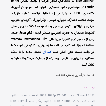
Entertainment در سینماهای کشور آمریکا و توسط کمپانی BY4M
Studio در سینماهای کشور کره‌جنوبی اکران شد، سپس در آمریکا،
انگلستان، کانادا، استرالیا، برزیل، ایتالیا، فرانسه، آلمان، بلژیک،
سوئد، فنلاند، دانمارک، تایوان، تونس، لوکزامبورگ، آفریقای جنوبی،
سوئیس، آرژانتین، کره‌جنوبی، چین، مالزی، هنگ‌کنگ، ژاپن و سایر
کشورها همزمان به صورت اینترنتی منتشر گردید؛ فیلم هنجار جدید
پس از حضور در جشنواره بین‌المللی Warsaw International Film
Festival موفق شد نامزد دریافت جایزه بهترین کارگردانی شود؛ شما
می‌توانید نسخه زبان اصلی فیلم
کره ای
هنجار جدید را با ‌لینک
مستقیم و زیرنویس فارسی چسبیده از وبسایت دوستی‌ها دانلود و
تماشا کنید.
در حال بارگذاری پخش کننده...
برچسب ها
Nyu Nomeol 2022
,
New Normal 2022 1080p WEB-DL
,
تماشای
آنلاین فیلم New Normal 2022
,
دانلود رایگان فیلم New Normal