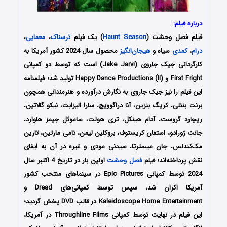
درباره فیلم:
فیلم فصل وحشت (
Haunt Season
) یک فیلم
ترسناک
،
معمایی
،
درام
،
کمدی
سیاه و
هیجان‌انگیز
محصول سال 2024 کشور آمریکا به
کارگردانی ‌جیک جاروی (Jake Jarvi) است که توسط دو کمپانی‌
First Fright و Happy Dance Productions (II) تولید شد؛ فیلمنامه
این فیلم را نیز جیک جاروی به نگارش درآورده و هنرمندانی همچون
برنت بنتلی، کریگ بنزین، آنا دراگوویچ، سارا الیزابت، نیکو گالاتین،
ریچارد گروست، آدام هینکل، تری هولت، ساموئل جیمز هاوارد،
جانت ژورادو، استفان کریستوف، بروکلین لیمن، تامی مارتین، تارین
مک‌کندلس، جان میسترتا، سیدنی مودی و غیره در آن به ایفای
نقش پرداخته‌اند؛ فیلم
فصل وحشت
اولین بار در تاریخ 4 اکتبر سال
2024 توسط کمپانی Epic Pictures در سینماهای منتخب کشور
آمریکا اکران شد، سپس توسط کمپانی‌های Dread و
Kaleidoscope Home Entertainment در قالب DVD پخش گردید؛
این فیلم در نهایت توسط کمپانی Throughline Films در آمریکا،