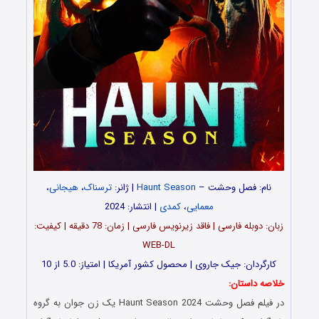
نام: فصل وحشت –
Haunt Season
| ژانر:
ترسناک
،
هیجانی
،
معمایی
،
کمدی
| انتشار: 2024
زبان: دوبله فارسی | فاقد زیرنویس فارسی | زمان: 78 دقیقه | کیفیت:
WEB-DL
کارگردان: جیک جاروی | محصول کشور آمریکا | امتیاز: 5.0 از 10
خلاصه داستان:
در فیلم فصل وحشت Haunt Season 2024 یک زن جوان به گروه