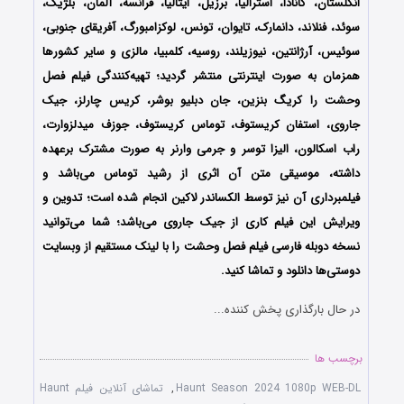
انگلستان، کانادا، استرالیا، برزیل، ایتالیا، فرانسه، آلمان، بلژیک،
سوئد، فنلاند، دانمارک، تایوان، تونس، لوکزامبورگ، آفریقای جنوبی،
سوئیس، آرژانتین، نیوزیلند، روسیه، کلمبیا، مالزی و سایر کشورها
همزمان به صورت اینترنتی منتشر گردید؛ تهیه‌کنندگی فیلم فصل
وحشت را کریگ بنزین، جان دبلیو بوشر، کریس چارلز، جیک
جاروی، استفان کریستوف، توماس کریستوف، جوزف میدلزوارت،
راب اسکالون، الیزا توسر و جرمی وارنر به صورت مشترک برعهده
داشته، موسیقی متن آن اثری از رشید توماس می‌باشد و
فیلمبرداری آن نیز توسط الکساندر لاکین انجام شده است؛ تدوین و
ویرایش این فیلم کاری از جیک جاروی می‌باشد؛ شما می‌توانید
نسخه دوبله فارسی فیلم فصل وحشت را با ‌لینک مستقیم از وبسایت
دوستی‌ها دانلود و تماشا کنید.
در حال بارگذاری پخش کننده...
برچسب ها
Haunt Season 2024 1080p WEB-DL
,
تماشای آنلاین فیلم Haunt