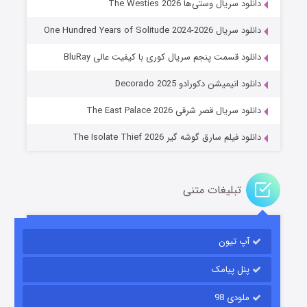
دانلود سریال وستی‌ها The Westies 2026
دانلود سریال One Hundred Years of Solitude 2024-2026
دانلود قسمت پنجم سریال کوری با کیفیت عالی BluRay
عملیات آپارتمان
دانلود انیمیشن دکورادو Decorado 2025
۲ (زیرنویس)
قسمت
منتشر شد
دانلود سریال قصر شرقی The East Palace 2026
دانلود فیلم سارق گوشه گیر The Isolate Thief 2026
تبلیغات متنی
آپ تیون
مردگان متحرک: شهر مرده ۳
۲ (زیرنویس)
قسمت
منتشر شد
پنل پیامک
ملودی 98