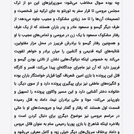
چه بوده سوال مخاطب می‌شود؛ سورپرایز‌های این دو از ترک
مجلس عروسی تا قرار سفر به تورنتو به جای ترکیه نیز شخصیت‌ و
تصمیمات آن‌ها را تا حد زیادی مشکوک و عجیب جلوه می‌دهد؛ از
طرف دیگر گیسو و مسعود مادر و پدر باران هستند که از یک طرف
رفتار مشکوک مسعود با یک زن در عروسی و تماس‌های عجیب با او
و همچنین رفتار گیسو با برادرش فریبرز در محل مزار مقتولین،
شائبه‌های کینه قدیمی و آتشین را میان برادر و خواهر تقویت
می‌کند به خصوص اینکه دیالوگ‌هایی نشان از ناتنی بودن گیسو و
فریبرز دارد که آن نیز ماجرای جداگانه‌ای پیدا می‌کند؛ افسر و کارگاه
قتل این پرونده با بازی امین شعرباف گویا قبل‌تر خواستگار باران بوده
و انگیزه‌های عاطفی نیز برای پیگیری پرونده دارد و از سوی دیگر، با
خانواده دختر آشنایی دارد و این مسیر واکاوی پرونده را تسهیل و
باورپذیر می‌‌کند؛ مونا و مانی برادران نیما، داماد به قتل رسیده
قسمت اول هستند که رفتار و گفتار نیما و جروبحث‌های او با مانی
در مراسم عروسی نیز موضوع دیگری برای دنبال کردن است و
بالاخره اینکه شاهرخ با بازی پوریا رحیمی سام به عنوان قاتل عروس
و داماد برخلاف سریال‌های دیگر خیلی زود و کامل معرفی می‌شود و