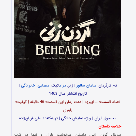
نام کارگردان:
سامان سالور
| ژانر:
درام
اتیک،
معمایی
،
خانوادگی
|
تاریخ انتشار: سال 1403
تعداد قسمت‌: … اپیزود | مدت زمان این قسمت: 46 دقیقه | کیفیت:
بلوری
محصول ایران | ویژه نمایش خانگی | تهیه‌کننده: علی قربان‌زاده
خلاصه داستان:
سریال گردن زنی، داستان سرنوشت باران و نیما در شب