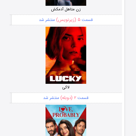
زن متاهل آدمکش
۵ (زیرنویس)
قسمت
منتشر شد
لاکی
۲ (دوبله)
قسمت
منتشر شد