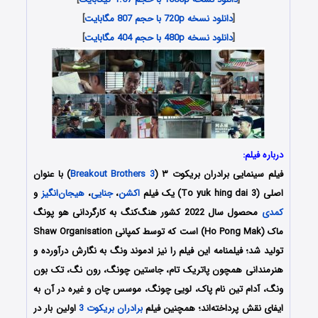
[
دانلود نسخه 720p با حجم 807 مگابایت
]
[
دانلود نسخه 480p با حجم 404 مگابایت
]
درباره فیلم:
فیلم سینمایی برادران بریکوت ۳ (
Breakout Brothers 3
) با عنوان
اصلی (To yuk hing dai 3) یک فیلم
اکشن
،
جنایی
،
هیجان‌انگیز
و
کمدی
محصول سال 2022 کشور هنگ‌کنگ به کارگردانی هو پونگ
ماک (Ho Pong Mak) است که توسط کمپانی Shaw Organisation
تولید شد؛ فیلمنامه این فیلم را نیز ادموند ونگ به نگارش درآورده و
هنرمندانی همچون پاتریک تام، جاستین چونگ، رون نگ، تک بون
ونگ، آدام تین نام پاک، لویی چونگ، موسس چان و غیره در آن به
ایفای نقش پرداخته‌اند؛ همچنین فیلم
برادران بریکوت 3
اولین بار در