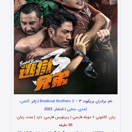
نام: برادران بریکوت ۳ –
Breakout Brothers 3
| ژانر:
اکشن
،
کمدی
،
جنایی
| انتشار: 2022
زبان: کانتونی + دوبله فارسی | زیرنویس فارسی: دارد | مدت زمان:
86 دقیقه