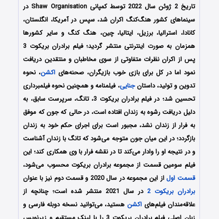
تاریخ 2 ژوئن سال 2022 توسط کمپانی Shaw Organisation در
سینماهای کشور هنگ‌کنگ اکران شد، سپس در آمریکا، انگلستان،
کانادا، استرالیا، برزیل، ایتالیا، چین، هنگ کنگ و سایر کشورها
همزمان به صورت اینترنتی منتشر گردید؛ فیلم برادران بریکوت 3
پس از اکران نظرات متفاوتی از سوی مخاطبان و منتقدین دریافت
نمود اما در کل برای بازی خوب بازیگران، صحنه‌های
اکشن
، نحوه
تدوین و تولید، داستان
جنایی
، فیلمنامه و همچنین نحوه فیلمبرداری
تحسین شد؛ در فیلم برادران بریکوت 3، تانگ، سرپرست سابق، به
دلیل دریافت رشوه به زندان افتاده است، در حالی که جون که موفق
به فرار از زندان نشد، مجبور است برای اجرای حکم خود به زندان
بازگردد؛ در این میان جون متوجه می‌شود که تانگ با زندان آشناست
و در نتیجه او را وادار می‌کند تا در نقشه فرار با وی همکاری ‎کند؛ این
فیلم سومین قسمت از مجموعه برادران بریکوت محسوب می‌شود،
قسمت اول
از این مجموعه در سال 2020 و قسمت دوم نیز با عنوان
برادران بریکوت 2
در سال 2021 منتشر شده است؛ چنانچه از
علاقه‌مندان فیلم‌های
اکشن
هستید، می‌توانید نسخه دوبله فارسی و
زبان اصلی فیلم برادران بریکوت 3 را با ‌لینک مستقیم و زیرنویس