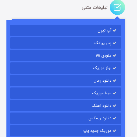
تبلیغات متنی
آپ تیون
مردگان متحرک: شهر مرده ۳
۲ (زیرنویس)
قسمت
منتشر شد
پنل پیامک
ملودی 98
نواز موزیک
دانلود رمان
میفا موزیک
دانلود آهنگ
شکست استوارت در نجات جهان
دانلود ریمکس
۷ (زیرنویس)
قسمت
منتشر شد
موزیک جدید پاپ