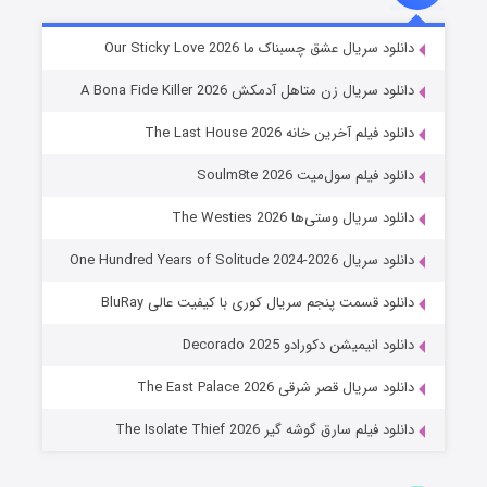
شوهر
دانلود سریال عشق چسبناک ما Our Sticky Love 2026
۸ (زیرنویس)
قسمت
منتشر شد
دانلود سریال زن متاهل آدمکش A Bona Fide Killer 2026
دانلود فیلم آخرین خانه The Last House 2026
دانلود فیلم سول‌میت Soulm8te 2026
دانلود سریال وستی‌ها The Westies 2026
دانلود سریال One Hundred Years of Solitude 2024-2026
دانلود قسمت پنجم سریال کوری با کیفیت عالی BluRay
عملیات آپارتمان
دانلود انیمیشن دکورادو Decorado 2025
۲ (زیرنویس)
قسمت
منتشر شد
دانلود سریال قصر شرقی The East Palace 2026
دانلود فیلم سارق گوشه گیر The Isolate Thief 2026