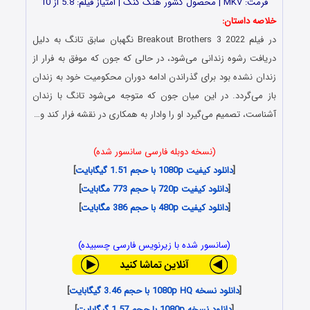
فرمت: MKV | محصول کشور هنگ کنگ | امتیاز فیلم: 5.8 از 10
خلاصه داستان:
در فیلم Breakout Brothers 3 2022 نگهبان سابق تانگ به دلیل
دریافت رشوه زندانی می‌شود، در حالی که جون که موفق به فرار از
زندان نشده بود برای گذراندن ادامه دوران محکومیت خود به زندان
باز می‌گردد. در این میان جون که متوجه می‌شود تانگ با زندان
آشناست، تصمیم می‌گیرد او را وادار به همکاری در نقشه فرار کند و…
(نسخه دوبله فارسی سانسور شده)
[
دانلود کیفیت 1080p با حجم 1.51 گیگابایت
]
[
دانلود کیفیت 720p با حجم 773 مگابایت
]
[
دانلود کیفیت 480p با حجم 386 مگابایت
]
(سانسور شده با زیرنویس فارسی چسبیده)
[
دانلود نسخه 1080p HQ با حجم 3.46 گیگابایت
]
[
دانلود نسخه 1080p با حجم 1.57 گیگابایت
]