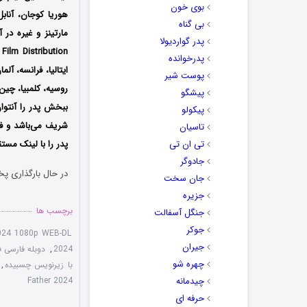
بوی خون
هوریا کوجان، آناب
بی گناه
مارتینز و غیره در 
پدر گواردیولا
پدرخوانده
ایتالیا، فرانسه، آل
پوست شیر
روسیه، کلمبیا، چین،
پیشگو
ببخش پدر را آنتو
پیکولو
شریف می‌باشد و فی
تاسیان
تی ان تی
پدر را با ‌لینک مس
جادوگر
در حال بارگذاری پخ
جان سخت
جزیره
برچسب ها
جنگل آسفالت
جوکر
2024 1080p WEB-DL
جیران
2024
,
دوبله فارسی فیلم e Father 2024
چهره شو
با زیرنویس چسبیده
,
چیدمانه
Father 2024
حرفه ای