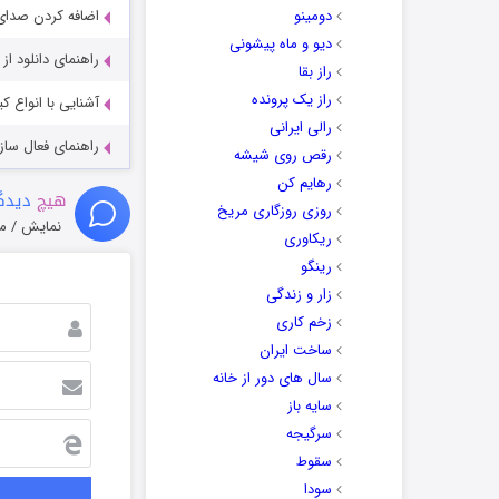
دومینو
اضافه کردن صدای 
دیو و ماه پیشونی
راهنمای دانلود ا
راز بقا
راز یک پرونده
آشنایی با انواع ک
رالی ایرانی
راهنمای فعال سازی کیفیت R
رقص روی شیشه
رهایم کن
هیچ
دیدگا
روزی روزگاری مریخ
نمایش / م
ریکاوری
رینگو
زار و زندگی
زخم کاری
ساخت ایران
سال های دور از خانه
سایه باز
سرگیجه
سقوط
سودا