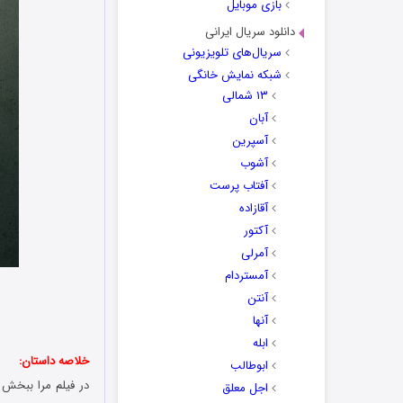
بازی موبایل
دانلود سریال ایرانی
سریال‌های تلویزیونی
شبکه نمایش خانگی
۱۳ شمالی
آبان
آسپرین
آشوب
آفتاب پرست
آقازاده
آکتور
آمرلی
آمستردام
آنتن
آنها
ابله
خلاصه داستان:
ابوطالب
اجل معلق