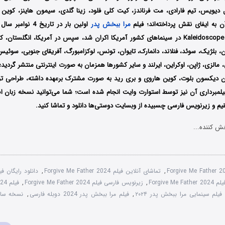
ل دیویس، تیم فارادی، مت فرناندز، کیت کلی فلود، زینا گلدی، سیمون هاینز، کوین
آن به ایفای نقش پرداخته‌اند؛ فیلم
مرا ببخش پدر
Kaleidoscope Film Distribution در سینماهای کشور آمریکا اکران شد، سپس در آمریکا، انگلستان
مان، بلژیک، سوئد، فنلاند، دانمارک، تایوان، تونس، لوکزامبورگ، آفریقای جنوبی، سوئیس،
 مالزی، ژاپن، اوکراین، ایرلند و سایر کشورها همزمان به صورت اینترنتی منتشر گردید؛ ت
ان دیکسون بلوت، کوین هاروی و بری رید به صورت مشترک برعهده داشته، طراحی تو
لمبرداری آن نیز توسط استوارت وایت انجام شده است؛ شما می‌توانید نسخه زبان ا
تقیم و زیرنویس فارسی چسبیده از وبسایت دوستی‌ها دانلود و تماشا کنید.
ش کننده...
Forgive Me Father 
,
تماشای آنلاین فیلم Forgive Me Father 2024
,
Forgive M
,
زیرنویس فارسی فیلم Forgive Me Father 2024
,
فیل
فیلم سینمایی مرا ببخش پدر ۲۰۲۴
,
فیلم مرا ببخش پدر 2024 دوبله فارسی
,