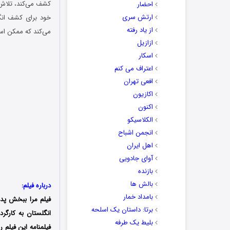
کشف می‌کند، تلاش م
احضار
ارتش سری
خود برای کشف انگیز
از یاد رفته
می‌کند که ممکن است
ازازیل
اسکار
اعتراف می کنم
افعی تهران
اکازیون
اکنون
الکلاسیکو
انجمن اشباح
اهل ایران
آوای جادویی
بازنده
بالش ها
درباره فیلم:
بامداد خمار
فیلم مرا ببخش پدر
برتا: داستان یک اسلحه
بلیط یک‌‌ طرفه
فیلمنامه این فیلم 