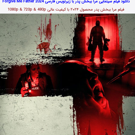
دانلود فیلم سینمایی مرا ببخش پدر با زیرنویس فارسی Forgive Me Father 2024
فیلم مرا ببخش پدر محصول ۲۰۲۴ با کیفیت عالی 1080p & 720p & 480p