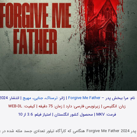
نام: مرا ببخش پدر –
Forgive Me Father
| ژانر:
ترسناک
،
جنایی
،
مهیج
| انتشار: 2024
زبان: انگلیسی | زیرنویس فارسی: دارد | زمان: 75 دقیقه | کیفیت: WEB-DL
فرمت: MKV | محصول کشور انگلستان | امتیاز فیلم: 3.6 از 10
در فیلم مرا ببخش پدر Forgive Me Father 2024 هنگامی که کارآگاه تیلور تعدادی جسد 