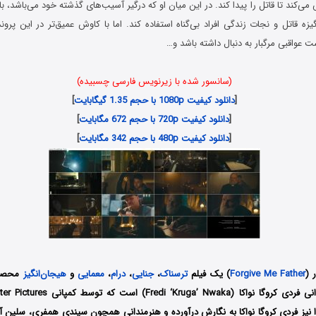
ی‌کند تا قاتل را پیدا کند. در این میان او که درگیر آسیب‌های گذشته خود می‌باشد، بای
ه قاتل و نجات زندگی افراد بی‌گناه استفاده کند. اما با کاوش عمیق‌تر در این پرون
 عواقبی مرگبار به دنبال داشته باشد و…
(سانسور شده با زیرنویس فارسی چسبیده)
[
دانلود کیفیت 1080p با حجم 1.35 گیگابایت
]
[
دانلود کیفیت 720p با حجم 672 مگابایت
]
[
دانلود کیفیت 480p با حجم 342 مگابایت
]
 (
Forgive Me Father
) یک فیلم
ترسناک
،
جنایی
،
درام
،
معمایی
و
هیجان‌انگیز
را نیز فردی کروگا نواکا به نگارش درآورده و هنرمندانی همچون سیندی همفری، سلین آ