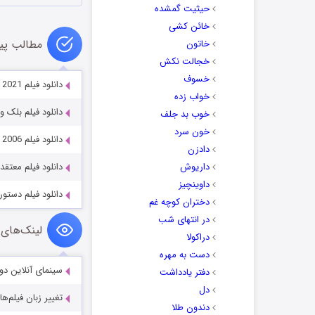
حیثیت گمشده
خائن کشی
مطالب پی
خاتون
خجالت نکش
خسوف
دانلود فیلم The Blood of Wolves II 2021
خواب زده
دانلود فیلم بلک وود  Wood 2022
خوب بد جلف
خون سرد
دانلود فیلم Death Note: The Last Name 2006
دادزن
داریوش
دانلود فیلم معتقد eliever 2024
داوینچیز
دانلود فیلم دستور he Order 2017
دختران کوچه غم
در انتهای شب
لینک‌های 
دراکولا
دست به مهره
سینمای آنلاین دو
دفتر یادداشت
دل
تغییر زبان فیلم‌ها
دندون طلا