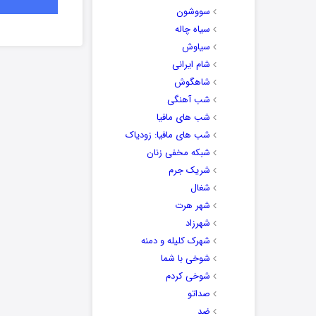
سووشون
سیاه چاله
سیاوش
شام ایرانی
شاهگوش
شب آهنگی
شب های مافیا
شب های مافیا: زودیاک
شبکه مخفی زنان
شریک جرم
شغال
شهر هرت
شهرزاد
شهرک کلیله و دمنه
شوخی با شما
شوخی کردم
صداتو
ضد