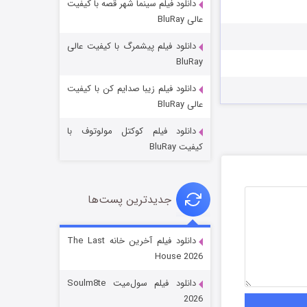
دانلود فیلم سینما شهر قصه با کیفیت
عالی BluRay
دانلود فیلم پیشمرگ با کیفیت عالی
BluRay
دانلود فیلم زیبا صدایم کن با کیفیت
خاندان اژدها فصل ۳
عالی BluRay
6 (زیرنویس)
قسمت
منتشر شد
دانلود فیلم کوکتل مولوتوف با
کیفیت BluRay
جدیدترین پست‌ها
دانلود فیلم آخرین خانه The Last
House 2026
جادوگری در مغولستان
دانلود فیلم سول‌میت Soulm8te
14 (زیرنویس)
قسمت
منتشر شد
2026