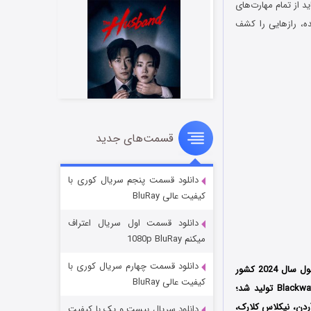
د از تمام مهارت‌های
ده، رازهایی را کشف
قسمت‌های جدید
شوهر
8 (زیرنویس)
قسمت
منتشر شد
دانلود قسمت پنجم سریال کوری با
کیفیت عالی BluRay
دانلود قسمت اول سریال اعتراف
میکنم 1080p BluRay
دانلود قسمت چهارم سریال کوری با
محصول سال 2024 کشور
کیفیت عالی BluRay
انگلستان به کارگردانی فردی کروگا نواکا (Fredi ‘Kruga’ Nwaka) است که توسط کمپانی‌ Blackwater Pictures تولید شد؛
ردن، نیکلاس کلارک،
دانلود سریال بیست و یک با کیفیت