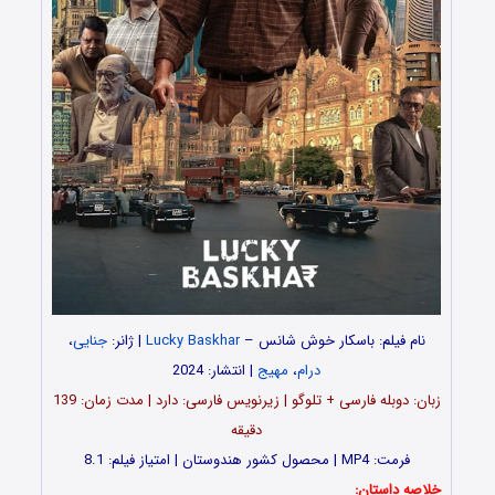
نام فیلم: باسکار خوش‌ شانس –
Lucky Baskhar
| ژانر:
جنایی
،
درام
،
مهیج
| انتشار: 2024
زبان: دوبله فارسی + تلوگو | زیرنویس فارسی: دارد | مدت زمان: 139
دقیقه
فرمت: MP4 | محصول کشور هندوستان | امتیاز فیلم: 8.1
خلاصه داستان: