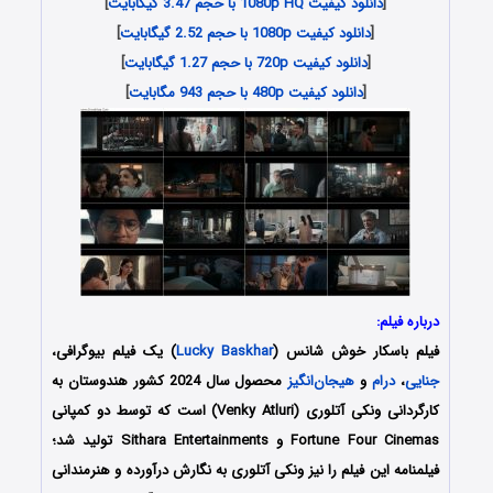
[
دانلود کیفیت 1080p HQ با حجم 3.47 گیگابایت
]
[
دانلود کیفیت 1080p با حجم 2.52 گیگابایت
]
[
دانلود کیفیت 720p با حجم 1.27 گیگابایت
]
[
دانلود کیفیت 480p با حجم 943 مگابایت
]
درباره فیلم:
فیلم باسکار خوش‌ شانس (
Lucky Baskhar
) یک فیلم بیوگرافی،
جنایی
،
درام
و
هیجان‌انگیز
محصول سال 2024 کشور هندوستان به
کارگردانی ونکی آتلوری (Venky Atluri) است که توسط دو کمپانی‌
Fortune Four Cinemas و Sithara Entertainments تولید شد؛
فیلمنامه این فیلم را نیز ونکی آتلوری به نگارش درآورده و هنرمندانی