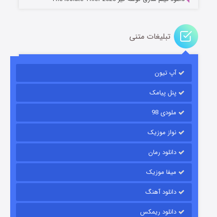
تبلیغات متنی
آپ تیون
مردگان متحرک: شهر مرده ۳
۲ (زیرنویس)
قسمت
منتشر شد
پنل پیامک
ملودی 98
نواز موزیک
دانلود رمان
میفا موزیک
دانلود آهنگ
شکست استوارت در نجات جهان
دانلود ریمکس
۷ (زیرنویس)
قسمت
منتشر شد