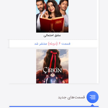
عشق احتمالی
۶ (دوبله)
قسمت
منتشر شد
قسمت‌های جدید
سریال زشت
۵ (زیرنویس)
قسمت
منتشر شد