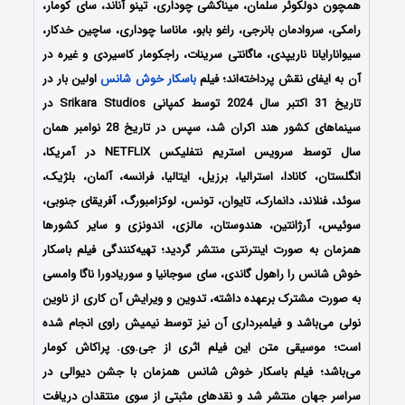
همچون دولکوئر سلمان، میناکشی چوداری، تینو آناند، سای کومار،
رامکی، سروادمان بانرجی، راغو بابو، ماناسا چوداری، ساچین خدکار،
سیوانارایانا ناریپدی، ماگانتی سرینات، راجکومار کاسیردی و غیره در
آن به ایفای نقش پرداخته‌اند؛ فیلم
باسکار خوش‌ شانس
اولین بار در
تاریخ 31 اکتبر سال 2024 توسط کمپانی‌‌ Srikara Studios در
سینماهای کشور هند اکران شد، سپس در تاریخ 28 نوامبر همان
سال توسط سرویس استریم نتفلیکس NETFLIX در آمریکا،
انگلستان، کانادا، استرالیا، برزیل، ایتالیا، فرانسه، آلمان، بلژیک،
سوئد، فنلاند، دانمارک، تایوان، تونس، لوکزامبورگ، آفریقای جنوبی،
سوئیس، آرژانتین، هندوستان، مالزی، اندونزی و سایر کشورها
همزمان به صورت اینترنتی منتشر گردید؛ تهیه‌کنندگی فیلم باسکار
خوش‌ شانس را راهول گاندی، سای سوجانیا و سوریادورا ناگا وامسی
به صورت مشترک برعهده داشته، تدوین و ویرایش آن کاری از ناوین
نولی می‌باشد و فیلمبرداری آن نیز توسط نیمیش راوی انجام شده
است؛ موسیقی متن این فیلم اثری از جی.وی. پراکاش کومار
می‌باشد؛ فیلم باسکار خوش‌ شانس همزمان با جشن
دیوالی
در
سراسر جهان منتشر شد و نقدهای مثبتی از سوی منتقدان دریافت