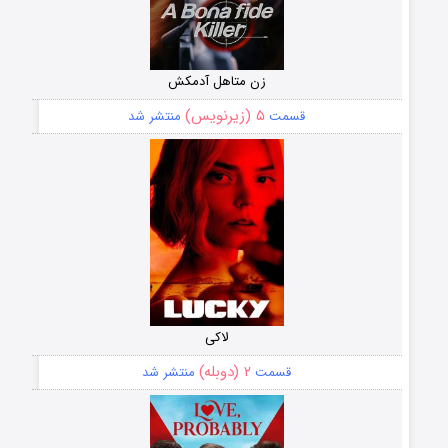
زن متاهل آدمکش
۵ (زیرنویس)
قسمت
منتشر شد
لاکی
۲ (دوبله)
قسمت
منتشر شد