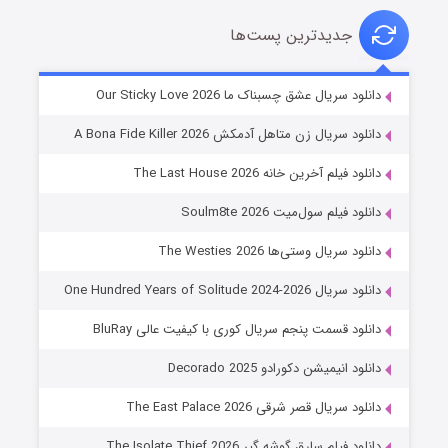
جدیدترین پست‌ها
شوهر
دانلود سریال عشق چسبناک ما Our Sticky Love 2026
۸ (زیرنویس)
قسمت
منتشر شد
دانلود سریال زن متاهل آدمکش A Bona Fide Killer 2026
دانلود فیلم آخرین خانه The Last House 2026
دانلود فیلم سول‌میت Soulm8te 2026
دانلود سریال وستی‌ها The Westies 2026
دانلود سریال One Hundred Years of Solitude 2024-2026
دانلود قسمت پنجم سریال کوری با کیفیت عالی BluRay
عملیات آپارتمان
دانلود انیمیشن دکورادو Decorado 2025
۲ (زیرنویس)
قسمت
منتشر شد
دانلود سریال قصر شرقی The East Palace 2026
دانلود فیلم سارق گوشه گیر The Isolate Thief 2026