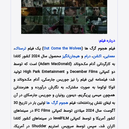
درباره فیلم:
فیلم هجوم گرگ ها (
Out Come the Wolves
) یک فیلم
ترسناک
،
معمایی
،
اکشن
،
درام
و
هیجان‌انگیز
محصول سال 2024 کشور کانادا
به کارگردانی آدام مک‌دونالد (Adam MacDonald) است که توسط
دو کمپانی‌ December Films و High Park Entertainment تولید
شد؛ فیلمنامه این فیلم را نیز جوریس جارسکی، آدام مک‌دونالد و
انوکا اوکوما به صورت مشترک، به نگارش درآورده و هنرمندانی
همچون میسی پریگریم، دیمون رونیان و جوریس جارسکای در آن
به ایفای نقش پرداخته‌اند؛ فیلم
هجوم گرگ ها
اولین بار در تاریخ 30
آگوست سال 2024 میلادی توسط کمپانی IFC Films در سینماهای
کشور آمریکا و توسط کمپانی levelFILM در سینماهای کشور کانادا
اکران شد، سپس توسط سرویس استریم Shudder در آمریکا،