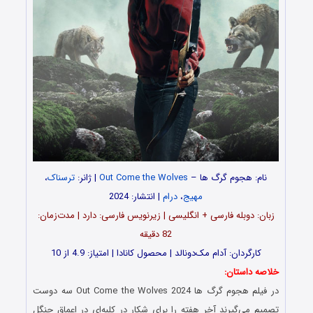
نام: هجوم گرگ ها –
Out Come the Wolves
| ژانر:
ترسناک
،
مهیج
،
درام
| انتشار: 2024
زبان: دوبله فارسی + انگلیسی | زیرنویس فارسی: دارد | مدت‌زمان:
82 دقیقه
کارگردان: آدام مک‌دونالد | محصول کانادا | امتیاز: 4.9 از 10
خلاصه داستان:
در فیلم هجوم گرگ ها Out Come the Wolves 2024 سه دوست
تصمیم می‌گیرند آخر هفته را برای شکار در کلبه‌ای در اعماق جنگل