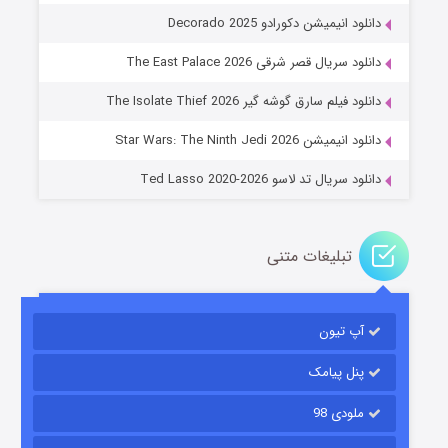
دانلود انیمیشن دکورادو Decorado 2025
دانلود سریال قصر شرقی The East Palace 2026
خاندان اژدها فصل ۳
دانلود فیلم سارق گوشه گیر The Isolate Thief 2026
۶ (زیرنویس)
قسمت
منتشر شد
دانلود انیمیشن Star Wars: The Ninth Jedi 2026
دانلود سریال تد لاسو Ted Lasso 2020-2026
تبلیغات متنی
آپ تیون
جادوگری در مغولستان
۱۴ (زیرنویس)
قسمت
منتشر شد
پنل پیامک
ملودی 98