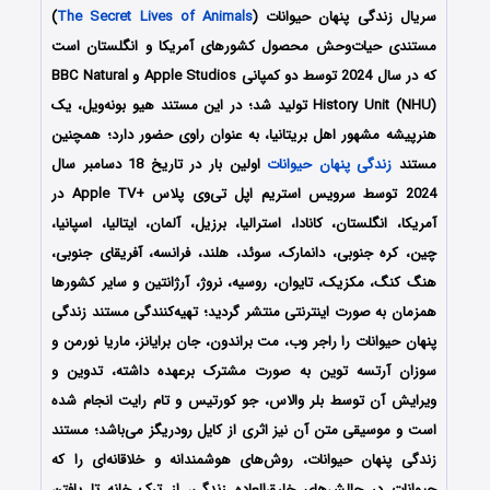
سریال زندگی پنهان حیوانات (
The Secret Lives of Animals
)
مستندی حیات‌وحش محصول کشورهای آمریکا و انگلستان است
که در سال 2024 توسط دو کمپانی Apple Studios و BBC Natural
History Unit (NHU) تولید شد؛ در این مستند هیو بونه‌ویل، یک
هنرپیشه مشهور اهل بریتانیا، به عنوان راوی حضور دارد؛ همچنین
مستند
زندگی پنهان حیوانات
اولین بار در تاریخ 18 دسامبر سال
2024 توسط سرویس استریم اپل تی‌وی پلاس +Apple TV در
آمریکا، انگلستان، کانادا، استرالیا، برزیل، آلمان، ایتالیا، اسپانیا،
چین، کره جنوبی، دانمارک، سوئد، هلند، فرانسه، آفریقای جنوبی،
هنگ کنگ، مکزیک، تایوان، روسیه، نروژ، آرژانتین و سایر کشورها
همزمان به صورت اینترنتی منتشر گردید؛ تهیه‌کنندگی مستند زندگی
پنهان حیوانات را راجر وب، مت براندون، جان برایانز، ماریا نورمن و
سوزان آرتسه توین به صورت مشترک برعهده داشته، تدوین و
ویرایش آن توسط بلر والاس، جو کورتیس و تام رایت انجام شده
است و موسیقی متن آن نیز اثری از کایل رودریگز می‌باشد؛ مستند
زندگی پنهان حیوانات، روش‌های هوشمندانه و خلاقانه‌ای را که
حیوانات در چالش‌های خارق‌العاده زندگی، از ترک خانه تا یافتن