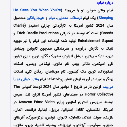
درباره فیلم:
فیلم وقتی خوابی تو را می‌بیند (
He Sees You When You’re
Sleeping
) یک فیلم
ترسناک
،
معمایی
،
درام
و
هیجان‌انگیز
محصول
سال 2024 کشور آمریکا به کارگردانی چارلی استیدز (Charlie
Steeds) است که توسط دو کمپانی‌ Trick Candle Productions و
Entertainment Squad تولید شد؛ فیلمنامه این فیلم را نیز دیوید
لنیک به نگارش درآورده و هنرمندانی همچون کارولین ویلیامز،
دیوید لنیک، پیتون میشل ادواردز، سدریک گگل، لورن ماری تیلور،
نلی اسپکمن، ناتالی ویتر، تام مالوی، نیکلاس وینس، اسکات
اسکورلاک، کوین مک گیلیون، تام مویناهان، ریگان کلی، اسکات
بولگر و غیره در آن به ایفای نقش پرداخته‌اند؛ فیلم
وقتی خوابی تو را
می‌بیند
اولین بار در تاریخ 1 نوامبر سال 2024 توسط کمپانی‌ The
Horror Collective در سینماهای کشور آمریکا اکران شد، سپس
توسط سرویس استریم آمازون پرایم Amazon Prime Video در
آمریکا، انگلستان، کانادا، استرالیا، برزیل، ایتالیا، فرانسه، آلمان،
بلژیک، سوئد، فنلاند، دانمارک، تایوان، تونس، لوکزامبورگ، آفریقای
جنوبی، سوئیس، آرژانتین، نیوزیلند، روسیه، کلمبیا، چین، مالزی،