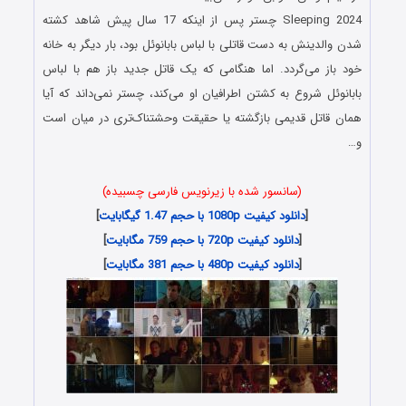
Sleeping 2024 چستر پس از اینکه 17 سال پیش شاهد کشته
شدن والدینش به دست قاتلی با لباس بابانوئل بود، بار دیگر به خانه
خود باز می‌گردد. اما هنگامی که یک قاتل جدید باز هم با لباس
بابانوئل شروع به کشتن اطرافیان او می‌کند، چستر نمی‌داند که آیا
همان قاتل قدیمی بازگشته یا حقیقت وحشتناک‌تری در میان است
و…
(سانسور شده با زیرنویس فارسی چسبیده)
[
دانلود کیفیت 1080p با حجم 1.47 گیگابایت
]
[
دانلود کیفیت 720p با حجم 759 مگابایت
]
[
دانلود کیفیت 480p با حجم 381 مگابایت
]