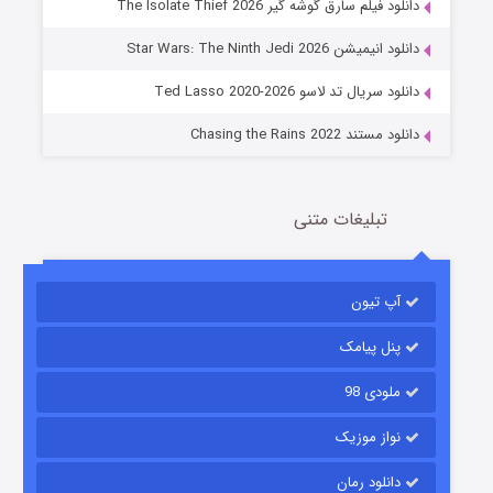
دانلود فیلم سارق گوشه گیر The Isolate Thief 2026
جادوگری در مغولستان
دانلود انیمیشن Star Wars: The Ninth Jedi 2026
14 (زیرنویس)
قسمت
منتشر شد
دانلود سریال تد لاسو Ted Lasso 2020-2026
دانلود مستند Chasing the Rains 2022
تبلیغات متنی
آپ تیون
باب اسفنجی فصل ۱۷
6 (زیرنویس)
قسمت
منتشر شد
پنل پیامک
ملودی 98
نواز موزیک
دانلود رمان