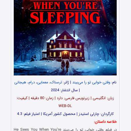
نام:
وقتی خوابی تو را می‌بیند
| ژانر:
ترسناک
،
معمایی
،
درام
،
هیجانی
| سال انتشار: 2024
زبان: انگلیسی | زیرنویس فارسی: دارد | زمان: 80 دقیقه | کیفیت:
WEB-DL
کارگردان: چارلی استیدز | محصول کشور آمریکا | امتیاز فیلم: 4.3
خلاصه داستان:
در فیلم وقتی خوابی تو را می‌بیند He Sees You When You’re