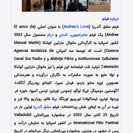
درباره فیلم:
فیلم عشق آندریا (
Andrea’s Love
) با عنوان اصلی (El amor de
Andrea) یک فیلم
ماجراجویی
،
کمدی
و
درام
محصول سال 2023
کشور اسپانیا به کارگردانی مانوئل مارتین کوئنکا (Manuel Martín
Cuenca) است که توسط سه کمپانی‌ Agencia Andaluza de
Instituciones Culturales و Alebrije Films و Canal Sur Radio y
Televisión تولید شد؛ فیلمنامه این فیلم را نیز مانوئل مارتین کوئنکا
و لولا مایو به صورت مشترک، به نگارش درآورده و هنرمندانی
همچون لوپه متئو باردو، فیدل سیرا، کایتانو رودریگز آنگلادا،
آگوستین دومینگز، ایرکا لوگو، ژسوس اورتیز، اینس آمیوا، خوزه ام.
وردولا اوترو، اینماکولادا توریبیو اورتگا، برتا فاتو، روزاریو واکا فرر و
غیره در آن به ایفای نقش پرداخته‌اند؛ فیلم
عشق آندریا
اولین بار در
تاریخ 23 اکتبر سال 2023 در جشنواره بین‌المللی Valladolid
International Film Festival در کشور اسپانیا به نمایش درآمد و
پس از حضور در چندین جشنواره بین‌المللی دیگر سرانجام در تاریخ