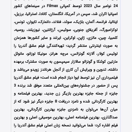
24 نوامبر سال 2023 توسط کمپانی‌ Filmax در سینماهای کشور
اسپانیا اکران شد، سپس در آمریکا، انگلستان، کانادا، استرالیا، برزیل،
ایتالیا، فرانسه، آلمان، بلژیک، سوئد، فنلاند، دانمارک، تایوان، تونس،
لوکزامبورگ، آفریقای جنوبی، سوئیس، آرژانتین، نیوزیلند، روسیه،
کلمبیا، چین، مالزی، ژاپن، اوکراین، ایرلند و سایر کشورها همزمان
به صورت اینترنتی منتشر گردید؛ تهیه‌کنندگی فیلم عشق آندریا را
لوئیس کولار، آلازنه گونزالس، مرچه هرانز، مونیکا لوزانو، مانوئل
مارتین کوئنکا و گونزالو سالازار سیمپسون به صورت مشترک برعهده
داشته، تدوین و ویرایش آن کاری از آنجل هرناندز زویدو می‌باشد و
فیلمبرداری آن نیز توسط ایوا دیاز انجام شده است؛ فیلم عشق آندریا
پس از حضور در جشنواره‌‌‌‌های بین‌المللی متعدد موفق شد برنده 3
جایزه از جمله جایزه بهترین بازیگر زن جدید، بهترین فیلمنامه و
بهترین کارگردانی شده و نامزد دریافت 8 جایزه دیگر نیز شود که از
میان آن‌ها می‌توان به نامزدی جایزه بهترین کارگردانی، بهترین
صداگذاری، بهترین فیلمنامه اصلی، بهترین موسیقی اصلی و بهترین
فیلم اشاره کرد؛ شما می‌توانید نسخه زبان اصلی فیلم عشق آندریا را