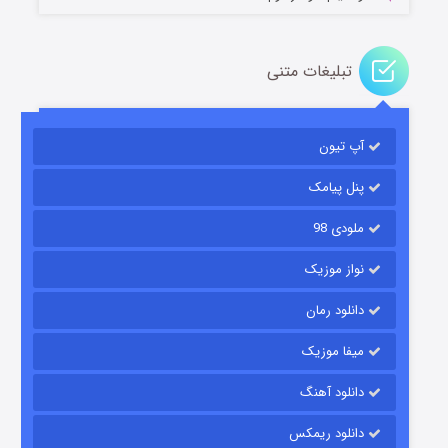
تبلیغات متنی
باب اسفنجی فصل ۱۷
آپ تیون
6 (زیرنویس)
قسمت
منتشر شد
پنل پیامک
ملودی 98
نواز موزیک
دانلود رمان
میفا موزیک
رویایی برای تو
دانلود آهنگ
15 (دوبله)
قسمت
منتشر شد
دانلود ریمکس