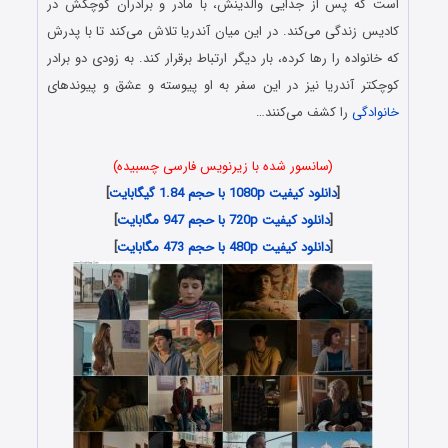
است که پس از جدایی والدینش، با مادر و برادران کوچکش در
کادیس زندگی می‌کند. در این میان آندریا تلاش می‌کند تا با پدرش
که خانواده را رها کرده، بار دیگر ارتباط برقرار کند. به زودی دو برادر
کوچکتر آندریا نیز در این سفر به او پیوسته و عشق و پیوندهای
خانوادگی
را کشف می‌کنند…
(سانسور شده با زیرنویس فارسی چسبیده)
[
دانلود کیفیت 1080p با حجم 1.84 گیگابایت
]
[
دانلود کیفیت 720p با حجم 947 مگابایت
]
[
دانلود کیفیت 480p با حجم 473 مگابایت
]