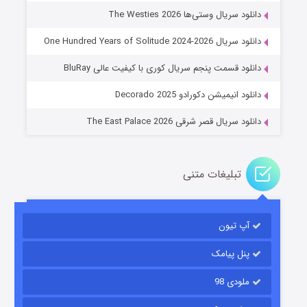
دانلود سریال وستی‌ها The Westies 2026
دانلود سریال One Hundred Years of Solitude 2024-2026
عملیات آپارتمان
دانلود قسمت پنجم سریال کوری با کیفیت عالی BluRay
۲ (زیرنویس)
قسمت
منتشر شد
دانلود انیمیشن دکورادو Decorado 2025
دانلود سریال قصر شرقی The East Palace 2026
تبلیغات متنی
آپ تیون
مردگان متحرک: شهر مرده ۳
۲ (زیرنویس)
قسمت
منتشر شد
پنل پیامک
ملودی 98