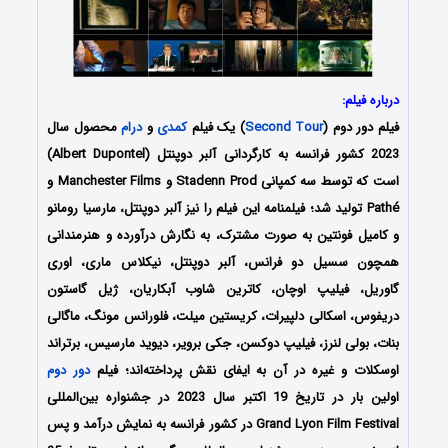
درباره فیلم:
فیلم دور دوم (
Second Tour
) یک فیلم
کمدی
و
درام
محصول سال
2023 کشور فرانسه به کارگردانی آلبر دوپنتل (Albert Dupontel)
است که توسط سه کمپانی‌ Stadenn Prod و Manchester Films و
Pathé تولید شد؛ فیلمنامه این فیلم را نیز آلبر دوپنتل، مارسیا رومانو
و کامیل فونتین به صورت مشترک، به نگارش درآورده و هنرمندانی
همچون سسیل دو فرانس، آلبر دوپنتل، نیکلاس ماری، اوری
گاوریل، فیلیپ اوچان، کاترین شاوب آبکاریان، ژیل گاستون
دریفوس، اسکالی دلپیرات، کریستین میلت، فلورانس مونگ، ماگالی
بنات، بولی لنرز، فیلیپ دوکسن، جکی برویر، دیوید مارسیس، برتراند
اوسکلات و غیره در آن به ایفای نقش پرداخته‌اند؛ فیلم
دور دوم
اولین بار در تاریخ 19 اکتبر سال 2023 در جشنواره بین‌المللی
Grand Lyon Film Festival در کشور فرانسه به نمایش درآمد و پس