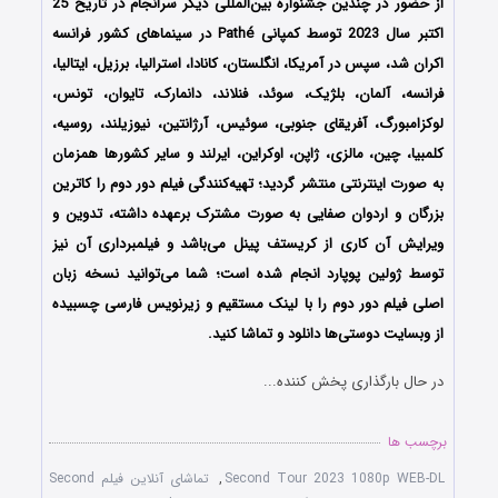
از حضور در چندین جشنواره بین‌المللی دیگر سرانجام در تاریخ 25
اکتبر سال 2023 توسط کمپانی‌ Pathé در سینماهای کشور فرانسه
اکران شد، سپس در آمریکا، انگلستان، کانادا، استرالیا، برزیل، ایتالیا،
فرانسه، آلمان، بلژیک، سوئد، فنلاند، دانمارک، تایوان، تونس،
لوکزامبورگ، آفریقای جنوبی، سوئیس، آرژانتین، نیوزیلند، روسیه،
کلمبیا، چین، مالزی، ژاپن، اوکراین، ایرلند و سایر کشورها همزمان
به صورت اینترنتی منتشر گردید؛ تهیه‌کنندگی فیلم دور دوم را کاترین
بزرگان و اردوان صفایی به صورت مشترک برعهده داشته، تدوین و
ویرایش آن کاری از کریستف پینل می‌باشد و فیلمبرداری آن نیز
توسط ژولین پوپارد انجام شده است؛ شما می‌توانید نسخه زبان
اصلی فیلم دور دوم را با ‌لینک مستقیم و زیرنویس فارسی چسبیده
از وبسایت دوستی‌ها دانلود و تماشا کنید.
در حال بارگذاری پخش کننده...
برچسب ها
Second Tour 2023 1080p WEB-DL
,
تماشای آنلاین فیلم Second