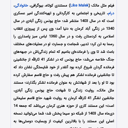
فیلم مثل مالک (
Like Malek
) مستندی کوتاه، بیوگرافی،
خانوادگی
،
درام
، تاریخی و اجتماعی به کارگردانی و تهیه‌کنندگی امیر عسکری
است که در سال 1403 منتشر شد؛ حاج یونس زنگی آبادی در سال
1340 در زنگی آباد کرمان به دنیا آمد؛ وی پس از پیروزی انقلاب
اسلامی به کردستان رفت و در سال 1360 لباس سبز پاسداری را
رسما به تن کرد؛ تدبیر، شجاعت و جسارت او در عملیات‌های مختلف
باعث شد تا وی را فرمانده‌ای بنامیم که تمام زندگی‌اش در جبهه‌های
جنگ خلاصه می‌شد؛ حاج یونس که در لشکر 41 ثارالله از جانشینی
فرمانده گردان شروع کرده بود آنقدر از خود شایستگی نشان داد که
تا جانشینی فرمانده لشکر هم پیش رفت و حاج قاسم سفارش کرده
بود تا او را بعد از شهادتش به عنوان فرمانده لشکر بگذارند؛ مستند
مثل مالک، روایت زندگی تا شهادت حاج یونس زنگی آبادی،
جانشین لشگر 41 ثارالله کرمان به روایت شهید حاج قاسم سلیمانی
است؛ این مستند کاری از حوزه هنری کرمان می‌باشد که جمعه 14
دی‌ماه سال 1403 از شبکه دو سیما پخش شد؛ شما می‌توانید نسخه
اصلی این مستند را با بالاترین کیفیت از وبسایت دوستی‌ها به