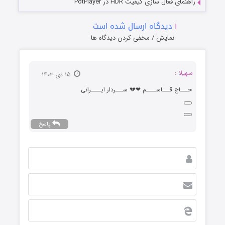
راهنمای فعال سازی کیفیت HDR در PotPlayer
۱
دیدگاه ارسال شده است
نمایش / مخفی کردن دیدگاه ها
سهیلا :
۱۵ دی ۱۴۰۳
حـــاج قـــاســــم ❤💔 ســـردار ایــــرانی
پاسخ