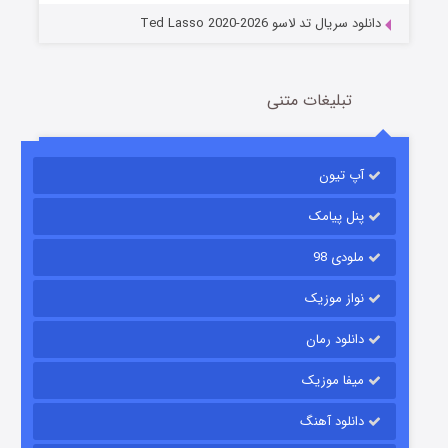
دانلود سریال تد لاسو Ted Lasso 2020-2026
تبلیغات متنی
آپ تیون
جادوگری در مغولستان
14 (زیرنویس)
قسمت
منتشر شد
پنل پیامک
ملودی 98
نواز موزیک
دانلود رمان
میفا موزیک
دانلود آهنگ
باب اسفنجی فصل ۱۷