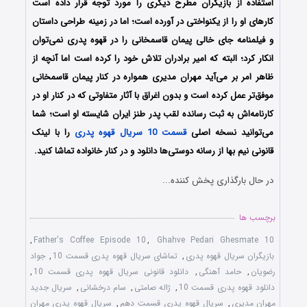
استفاده از بازیگران مطرح دیگری را مورد توجه قرار داده است
کارهای او را از یکنواختی در آورده است؛ اما در زمینه طراحی داستان
و فیلمنامه جای خالی پیمان قاسمخانی را در قهوه پدری نمی‌توان
انکار کرد؛ البته که امیر برادران تلاش خود را کرده است اما آنچه از
ظاهر امر بر می‌آید مهران مدیری همواره در کنار پیمان قاسمخانی
موفق‌تر عمل کرده است و بدون اغراق با آثار متفاوتی که در کنار او در
کارنامه‌اش به ثبت رسانده لقب پدر طنز ایران شایسته او است؛ شما
می‌توانید نسخه اصلی
قسمت 10 سریال قهوه پدری
را با لینک
قانونی نیم بها از رسانه دوستی‌ها دانلود و در کنار خانواده تماشا کنید.
در حال بارگذاری پخش کننده...
برچسب ها
,
Father's Coffee Episode 10
,
Ghahve Pedari Ghesmate 10
بازیگران سریال قهوه پدری
,
تماشای سریال قهوه پدری قسمت 10
,
جواد
رضویان
,
حامد آهنگی
,
دانلود قانونی سریال قهوه پدری قسمت 10
,
دانلود قهوه پدری قسمت 10
,
ژاله صامتی
,
سام درخشانی
,
سریال جدید
مهران مدیری
,
سریال قهوه پدری قسمت دهم
,
سریال قهوه پدری مهران