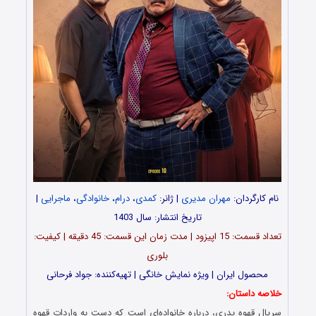
نام کارگردان:
مهران مدیری
| ژانر:
کمدی
،
درام
،
خانوادگی
،
ماجرایی
|
تاریخ انتشار: سال 1403
تعداد قسمت‌: 15 اپیزود | مدت زمان این قسمت: 45 دقیقه | کیفیت:
بلوری
محصول ایران | ویژه نمایش خانگی | تهیه‌کننده: جواد فرحانی
خلاصه داستان:
سریال قهوه پدری، درباره خانواده‌‌ای است که دست به واردات قهوه