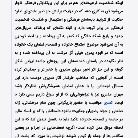
اینکه شخصیت فرهیخته‌ای هم در برابر این بی‌‌تفاوتی فرهنگی ناچار
می‌شود تن به کاری دهد که در نهایت برایش جز ضرر عایدی‌ای ندارد
حکایت از شرایط نابسامان فرهنگی و استیصال و شکست شخصیت
فرهنگی در برابر ثروت دارد و البته نکته‌ای که برخلاف سریال‌های
جدید و رایج شبکه خانگی که کمتر به آن پرداخته و یا اصلا توجهی
به آن نمی‌شود موضوع اجتماع خانواده و انسجام اعضای یک خانواده
است که در قهوه پدری خیلی گل درشت به آن پرداخته شده و به
نظر نگارنده در راستای دغدغه‌های این روزهای جامعه ایرانی شکل
گرفته و این نیز اثر اخیر مهران مدیری را خاص‌تر و جذاب‌تر کرده
است؛ از آنجایی که مخاطب طرفدار آثار مدیری دوست دارد این
مسائل اجتماعی را با همان امضای همیشگی‌اش نظاره‌گر باشد
مهران مدیری نیز با تیزهوشی‌ای که از او سراغ داریم سعی دارد با
ایجاد
کمدی
موقعیت با حضور بازیگرانی چون سام درخشانی، ژاله
صامتی و جواد رضویان جذابیت بالقوه‌ داستانش را که بر فساد مالی
در جامعه و انسجام خانواده تاکید دارد به بالفعل تبدیل کند که تا این
لحظه موفق عمل کرده است؛ اگرچه ضعف‌هایی در اجرا و در بعضی
سکانس‌ها از جمله باز کردن شیشه نوشیدنی با میزی که پشت آن