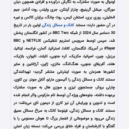
اودوال به صورت مشترک، به نگارش درآورده و افرادی همچون دیان
مورگان، میشل گرینیج، چارلز آیتکن، جری وایلدر، روت آدامز، جیم
الخلیلی، روری بری، استفان کیس، روث چانگ، برایان کاکس و غیره
در آن حضور دارند؛ مستند
کانک و مسائل زندگی
اولین بار در تاریخ
30 دسامبر سال 2024 از شبکه BBC Two در کشور انگلستان پخش
شد، سپس توسط سرویس استریم نتفلیکس NETFLIX و BBC
iPlayer در آمریکا، انگلستان، کانادا، استرالیا، آلمان، فرانسه، ایتالیا،
برزیل، چین، اسپانیا، مکزیک، کره جنوبی، تایلند، تایوان، بلژیک،
هلند، آفریقای جنوبی، هنگ‌کنگ، مالزی، ژاپن، آرژانتین و سایر
کشورها همزمان به صورت اینترنتی منتشر گردید؛ تهیه‌کنندگی
مستند کانک و مسائل زندگی را آلیسون مارلو، آنابل جونز، بن کاوی،
چارلی بروکر، جستجوی لیزی و سوزی هال به صورت مشترک
برعهده داشته، جلوه‌های ویژه آن توسط تام مارکوس واکر انجام شده
است و تدوین و ویرایش آن نیز کاری از دیمون تای می‌باشد؛ در
مستند کانک و مسائل زندگی، فیلومنا کانک به سراغ مسائل عمیق
زندگی می‌رود و موضوعاتی از انفجار بزرگ تا هوش مصنوعی را با
گفتگو با کارشناسان و افراد خلاق بررسی می‌کند؛ نسخه زبان اصلی