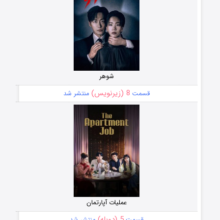
شوهر
8 (زیرنویس)
قسمت
منتشر شد
عملیات آپارتمان
5 (دوبله)
قسمت
منتشر شد