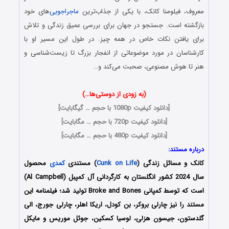
معروف، فیلومنا کانک، با یکی از جذاب‌ترین
ماجراجویی
‌های خود
بازگشته است. جستجو در جهان برای بررسی عمیق زندگی و تلاش
برای یافتن نکات خاص در همه چیز. در طول این مسیر او با
کارشناسان در مورد موضوعاتی از انفجار بزرگ تا زیست‌شناسی و
هنر تا هوش مصنوعی، صحبت می‌کند و…
(به زودی از دوستی‌ها…)
[
دانلود کیفیت 1080p با حجم … گیگابایت
]
[
دانلود کیفیت 720p با حجم … مگابایت
]
[
دانلود کیفیت 480p با حجم … مگابایت
]
درباره مستند:
کانک و مسائل زندگی (
Cunk on Life
) مستندی
کمدی
محصول
سال 2024 کشور انگلستان به کارگردانی آل کمپبل (Al Campbell)
است که توسط کمپانی Broke and Bones تولید شد؛ فیلمنامه این
مستند را نیز چارلی بروکر، بن کودل، اریکا اهلر، چارلی جورج، الی
گلدستون، جیسون هزلی، لوسیا کسکین، جوئل موریس و مایکل