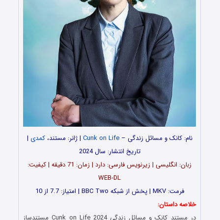
نام: کانک و مسائل زندگی –
Cunk on Life
| ژانر: مستند،
کمدی
|
تاریخ انتشار: سال 2024
زبان: انگلیسی | زیرنویس فارسی: دارد | زمان: 71 دقیقه | کیفیت:
WEB-DL
فرمت: MKV | پخش از شبکه BBC Two | امتیاز: 7.7 از 10
خلاصه داستان:
در مستند کانک و مسائل زندگی Cunk on Life 2024 مستندساز