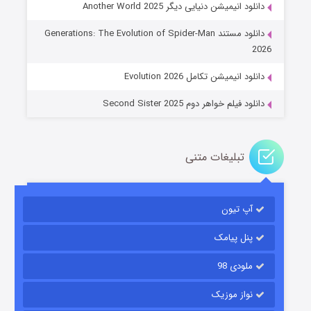
دانلود انیمیشن دنیایی دیگر Another World 2025
جادوگری در مغولستان
دانلود مستند Generations: The Evolution of Spider-Man
۱۴ (زیرنویس)
قسمت
منتشر شد
2026
دانلود انیمیشن تکامل Evolution 2026
دانلود فیلم خواهر دوم Second Sister 2025
تبلیغات متنی
باب اسفنجی فصل ۱۷
آپ تیون
۶ (زیرنویس)
قسمت
منتشر شد
پنل پیامک
ملودی 98
نواز موزیک