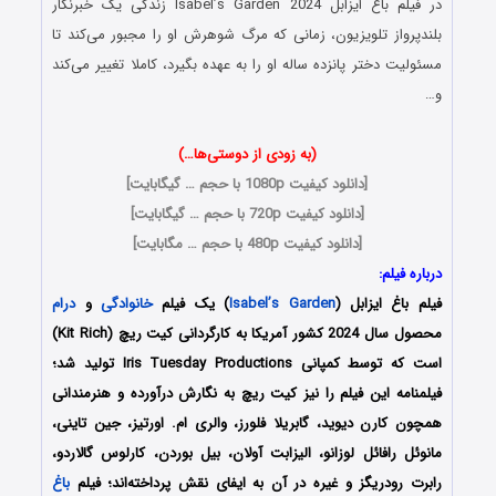
در فیلم باغ ایزابل Isabel’s Garden 2024 زندگی یک خبرنگار
بلندپرواز تلویزیون، زمانی که مرگ شوهرش او را مجبور می‌کند تا
مسئولیت دختر پانزده ساله او را به عهده بگیرد، کاملا تغییر می‌کند
و…
(به زودی از دوستی‌ها…)
[
دانلود کیفیت 1080p با حجم … گیگابایت
]
[
دانلود کیفیت 720p با حجم … گیگابایت
]
[
دانلود کیفیت 480p با حجم … مگابایت
]
درباره فیلم:
فیلم باغ ایزابل (
Isabel’s Garden
) یک فیلم
خانوادگی
و
درام
محصول سال 2024 کشور آمریکا به کارگردانی کیت ریچ (Kit Rich)
است که توسط کمپانی‌ Iris Tuesday Productions تولید شد؛
فیلمنامه این فیلم را نیز کیت ریچ به نگارش درآورده و هنرمندانی
همچون کارن دیوید، گابریلا فلورز، والری ام. اورتیز، جین تاینی،
مانوئل رافائل لوزانو، الیزابت آولان، بیل بوردن، کارلوس گالاردو،
رابرت رودریگز و غیره در آن به ایفای نقش پرداخته‌اند؛ فیلم
باغ