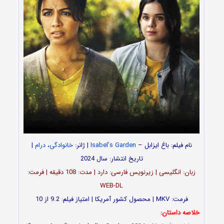
نام فیلم: باغ ایزابل –
Isabel’s Garden
| ژانر:
خانوادگی
،
درام
|
تاریخ انتشار: سال 2024
زبان: انگلیسی | زیرنویس فارسی: دارد | مدت: 108 دقیقه | فرمت:
WEB-DL
فرمت: MKV | محصول کشور آمریکا | امتیاز فیلم: 9.2 از 10
خلاصه داستان: