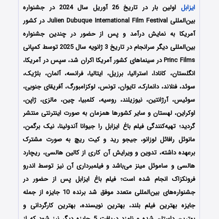
ایزابل
اولین بار در تاریخ 26 آوریل سال 2024 در جشنواره
بین‌المللی Julien Dubuque International Film Festival در کشور
آمریکا به نمایش درآمد و پس از حضور در چندین جشنواره
بین‌المللی دیگر سرانجام در تاریخ 3 ژانویه سال 2025 توسط کمپانی‌
Princ Films در سینماهای کشور آمریکا اکران شد، سپس در آمریکا،
انگلستان، کانادا، استرالیا، برزیل، ایتالیا، فرانسه، آلمان، بلژیک،
سوئد، فنلاند، دانمارک، تایوان، تونس، لوکزامبورگ، آفریقای جنوبی،
سوئیس، آرژانتین، نیوزیلند، روسیه، کلمبیا، چین، مالزی، ژاپن،
اوکراین، لهستان و سایر کشورها همزمان به صورت اینترنتی منتشر
گردید؛ تهیه‌کنندگی فیلم باغ ایزابل را جیوانا آندولینا، نیک برگمن،
مانوئل رافائل لوزانو، جیجو رید و کیت ریچ به صورت مشترک
برعهده داشته، تدوین و ویرایش آن کاری از کالین هالسی، ریچارد
هالسی و ساموئل مینز می‌باشد و فیلمبرداری آن نیز توسط اندرو
فرونکزاک انجام شده است؛ فیلم باغ ایزابل پس از حضور در
جشنواره‌‌‌‌های بین‌المللی متعدد موفق شد برنده 10 جایزه از جمله
جایزه بهترین فیلم بلند، بهترین نویسنده، بهترین کارگردانی و
بهترین داستان شده و نامزد دریافت 5 جایزه دیگر نیز شود که از