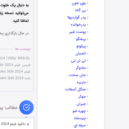
بوی خون
به دنبال یک خلوت
بی گناه
می‌توانید نسخه زب
پدر گواردیولا
تماشا کنید.
پدرخوانده
پوست شیر
در حال بارگذاری پخ
پیشگو
پیکولو
برچسب ها
تاسیان
024 1080p WEB-DL
تی ان تی
فارسی فیلم Shadows Side 2024
جادوگر
فیلم Shadows Side 2024 سمت سایه ها
جان سخت
شده Shadows Side 2024
جزیره
جنگل آسفالت
جوکر
جیران
مطالب پی
چهره شو
چیدمانه
دانلود فیلم Gacy: Serial Killer Next Door 2024
حرفه ای