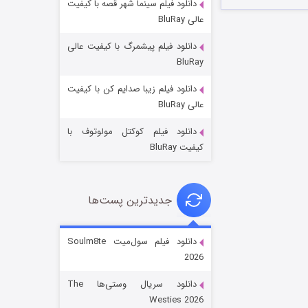
دانلود فیلم سینما شهر قصه با کیفیت
عالی BluRay
دانلود فیلم پیشمرگ با کیفیت عالی
BluRay
دانلود فیلم زیبا صدایم کن با کیفیت
جادوگری در مغولستان
عالی BluRay
۱۴ (زیرنویس)
قسمت
منتشر شد
دانلود فیلم کوکتل مولوتوف با
کیفیت BluRay
جدیدترین پست‌ها
دانلود فیلم سول‌میت Soulm8te
2026
باب اسفنجی فصل ۱۷
دانلود سریال وستی‌ها The
۶ (زیرنویس)
قسمت
منتشر شد
Westies 2026