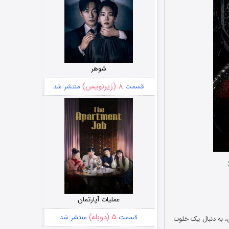
شوهر
۸ (زیرنویس)
قسمت
منتشر شد
عملیات آپارتمان
۵ (دوبله)
قسمت
منتشر شد