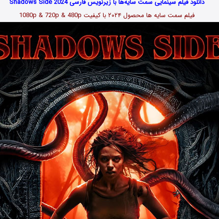
دانلود فیلم سینمایی سمت سایه‌ها با زیرنویس فارسی Shadows Side 2024
فیلم سمت سایه ها محصول ۲۰۲۴ با کیفیت 1080p & 720p & 480p