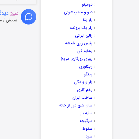
دومینو
هیچ
دیدگا
دیو و ماه پیشونی
راز بقا
نمایش / م
راز یک پرونده
رالی ایرانی
رقص روی شیشه
رهایم کن
روزی روزگاری مریخ
ریکاوری
رینگو
زار و زندگی
زخم کاری
ساخت ایران
سال های دور از خانه
سایه باز
سرگیجه
سقوط
سودا