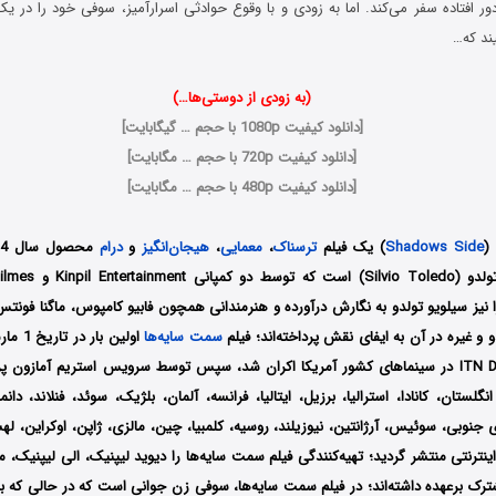
دور افتاده سفر می‌کند. اما به زودی و با وقوع حوادثی اسرارآمیز، سوفی خود را در 
یند که…
(به زودی از دوستی‌ها…)
[
دانلود کیفیت 1080p با حجم … گیگابایت
]
[
دانلود کیفیت 720p با حجم … مگابایت
]
[
دانلود کیفیت 480p با حجم … مگابایت
]
(
Shadows Side
) یک فیلم
ترسناک
،
معمایی
،
هیجان‌انگیز
و
درام
را نیز سیلویو تولدو به نگارش درآورده و هنرمندانی همچون فابیو کامپوس، ماگنا فونتس،
و و غیره در آن به ایفای نقش پرداخته‌اند؛ فیلم
سمت سایه‌ها
کا، انگلستان، کانادا، استرالیا، برزیل، ایتالیا، فرانسه، آلمان، بلژیک، سوئد، فنلاند، دا
ی جنوبی، سوئیس، آرژانتین، نیوزیلند، روسیه، کلمبیا، چین، مالزی، ژاپن، اوکراین، ل
ترنتی منتشر گردید؛ تهیه‌کنندگی فیلم سمت سایه‌ها را دیوید لیپنیک، الی لیپنیک، م
رک برعهده داشته‌اند؛ در فیلم سمت سایه‌ها، سوفی زن جوانی است که در حالی که ب