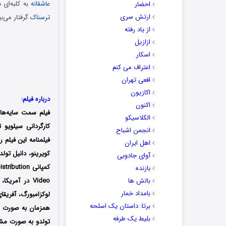
عاشقانه
به کلبه‌ای 
احضار
ارتش سری
ترسناک
گرفتار می‌ب
از یاد رفته
ازازیل
اسکار
اعتراف می کنم
افعی تهران
اکازیون
درباره فیلم:
اکنون
فیلم سمت سایه‌ها 
الکلاسیکو
انجمن اشباح
فیلمنامه این فیلم 
اهل ایران
کویرینو، دانیل تولد
آوای جادویی
بازنده
بالش ها
Video در آمری
بامداد خمار
لوکزامبورگ، آفریقا
برتا: داستان یک اسلحه
همزمان به صورت این
بلیط یک‌‌ طرفه
تولدو به صورت مشت