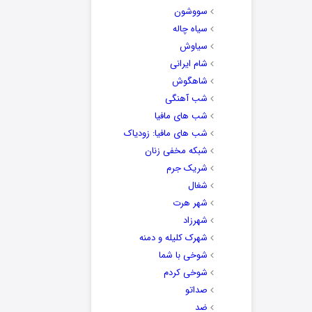
سووشون
سیاه چاله
سیاوش
شام ایرانی
شاهگوش
شب آهنگی
شب های مافیا
شب های مافیا: زودیاک
شبکه مخفی زنان
شریک جرم
شغال
شهر هرت
شهرزاد
شهرک کلیله و دمنه
شوخی با شما
شوخی کردم
صداتو
ضد