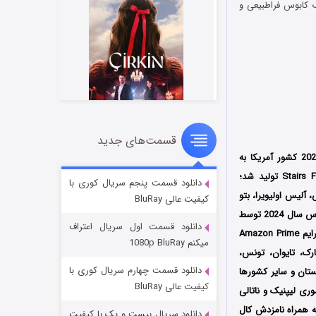
یک کابوس فراطبیعی و
قسمت‌های جدید
سریال زشت
محصول سال 2024 کشور آمریکا به
۲ (زیرنویس)
قسمت
منتشر شد
کارگردانی سیلویو تولدو (Silvio Toledo) است که توسط دو کمپانی‌ Kinpil Entertainment و Stairs Filmes تولید شد؛
دانلود قسمت پنجم سریال کوری با
 آلیس اولیویرا، بتو
کیفیت عالی BluRay
اولین بار در تاریخ 1 مارس سال 2024 توسط
دانلود قسمت اول سریال اعتراف
کمپانی‌ ITN Distribution در سینماهای کشور آمریکا اکران شد، سپس توسط سرویس استریم آمازون پرایم Amazon Prime
میکنم 1080p BluRay
نمارک، تایوان، تونس،
دانلود قسمت چهارم سریال کوری با
هستان و سایر کشورها
کیفیت عالی BluRay
وری لیپنیک و ناتالی
ه همراه نامزدش کال
دانلود سریال بیست و یک با کیفیت