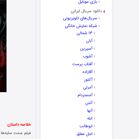
بازی موبایل
دانلود سریال ایرانی
سریال‌های تلویزیونی
شبکه نمایش خانگی
۱۳ شمالی
آبان
آسپرین
آشوب
آفتاب پرست
آقازاده
آکتور
آمرلی
آمستردام
آنتن
آنها
ابله
خلاصه داستان:
ابوطالب
فیلم سمت سایه‌ها Shadows Side 2024 در مورد زن جوانی به نام سوفی است که به همراه نامزدش کال، به دنبال یک خلو
اجل معلق