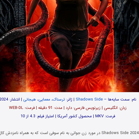
نام: سمت سایه‌ها –
Shadows Side
| ژانر:
ترسناک
،
معمایی
،
هیجانی
| انتشار: 2024
زبان: انگلیسی | زیرنویس فارسی: دارد | مدت: 91 دقیقه | فرمت: WEB-DL
فرمت: MKV | محصول کشور آمریکا | امتیاز فیلم: 4.3 از 10
ت