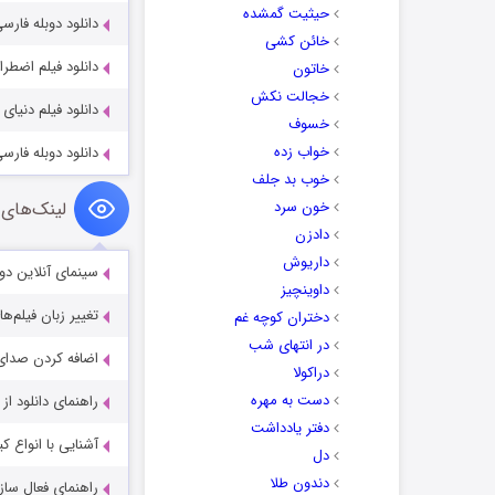
حیثیت گمشده
دانلود دوبله فارسی فیلم 
خائن کشی
دانلود فیلم اضطراری ncy 2022
خاتون
خجالت نکش
دانلود فیلم دنیای ژوراسیک 015
خسوف
خواب زده
دانلود دوبله فار
خوب بد جلف
خون سرد
لینک‌های 
دادزن
داریوش
سینمای آنلاین دو
داوینچیز
تغییر زبان فیلم‌ها
دختران کوچه غم
در انتهای شب
اضافه کردن صدای 
دراکولا
دست به مهره
راهنمای دانلود ا
دفتر یادداشت
آشنایی با انواع ک
دل
دندون طلا
راهنمای فعال سازی کیفیت R