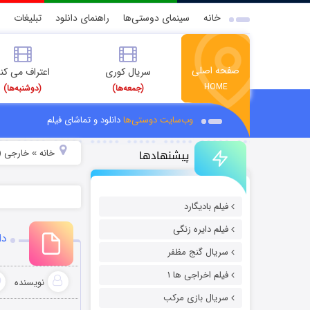
خانه
سینمای دوستی‌ها
راهنمای دانلود
تبلیغات
صفحه اصلی
سریال کوری
اعتراف می کن
HOME
(جمعه‌ها)
(دوشنبه‌ها)
وب‌سایت دوستی‌ها
دانلود و تماشای فیلم
پیشنهادها
خانه
خارجی (
»
فیلم بادیگارد
فیلم دایره زنگی
دان
سریال گنج مظفر
فیلم اخراجی ها ۱
نویسنده
سریال بازی مرکب