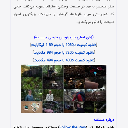
سفر منحصر به فرد در طبیعت وحشی استرالیا دعوت می‌کنند، جایی
که همزیستی میان قارچ‌ها، گیاهان و حیوانات، بزرگترین اسرار
طبیعت را فاش می‌کند و…
(زبان اصلی با زیرنویس فارسی چسبیده)
[
دانلود کیفیت 1080p با حجم 1.89 گیگابایت
]
[
دانلود کیفیت 720p با حجم 984 مگابایت
]
[
دانلود کیفیت 480p با حجم 494 مگابایت
]
درباره مستند:
باران را دنبال کن (
Follow the Rain
) مستندی محصول سال 2024