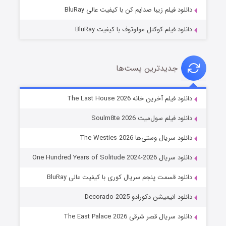
دانلود فیلم زیبا صدایم کن با کیفیت عالی BluRay
دانلود فیلم کوکتل مولوتوف با کیفیت BluRay
جدیدترین پست‌ها
خاندان اژدها فصل ۳
دانلود فیلم آخرین خانه The Last House 2026
۶ (زیرنویس)
قسمت
منتشر شد
دانلود فیلم سول‌میت Soulm8te 2026
دانلود سریال وستی‌ها The Westies 2026
دانلود سریال One Hundred Years of Solitude 2024-2026
دانلود قسمت پنجم سریال کوری با کیفیت عالی BluRay
دانلود انیمیشن دکورادو Decorado 2025
دانلود سریال قصر شرقی The East Palace 2026
جادوگری در مغولستان