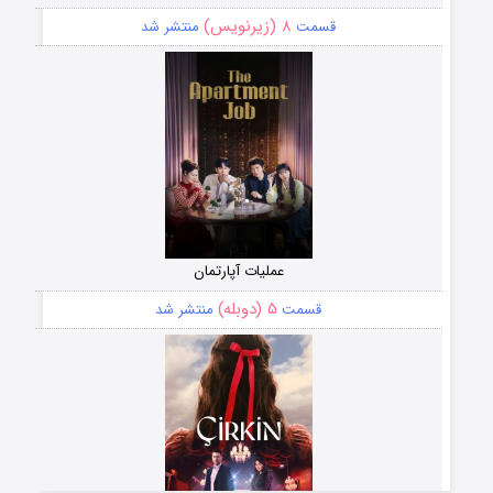
۸ (زیرنویس)
قسمت
منتشر شد
عملیات آپارتمان
۵ (دوبله)
قسمت
منتشر شد