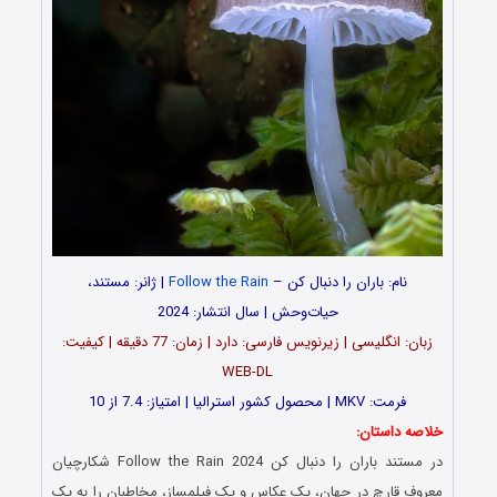
نام: باران را دنبال کن –
Follow the Rain
| ژانر: مستند،
حیات‌وحش | سال انتشار: 2024
زبان: انگلیسی | زیرنویس فارسی: دارد | زمان: 77 دقیقه | کیفیت:
WEB-DL
فرمت: MKV | محصول کشور استرالیا | امتیاز: 7.4 از 10
خلاصه داستان:
در مستند باران را دنبال کن Follow the Rain 2024 شکارچیان
معروف قارچ در جهان، یک عکاس و یک فیلمساز، مخاطبان را به یک