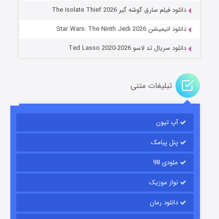
دانلود فیلم سارق گوشه گیر The Isolate Thief 2026
۱۴ (زیرنویس)
قسمت
منتشر شد
دانلود انیمیشن Star Wars: The Ninth Jedi 2026
دانلود سریال تد لاسو Ted Lasso 2020-2026
تبلیغات متنی
آپ تیون
باب اسفنجی فصل ۱۷
۶ (زیرنویس)
قسمت
منتشر شد
پنل پیامک
ملودی 98
نواز موزیک
دانلود رمان