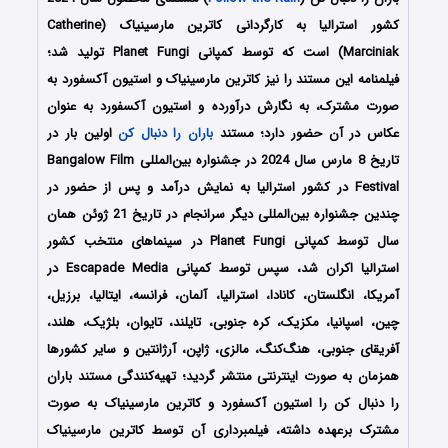
کشور استرالیا به کارگردانی کاترین مارسینیاک (Catherine
Marciniak) است که توسط کمپانی Planet Fungi تولید شد؛
فیلمنامه این مستند را نیز کاترین مارسینیاک و استیون آکسفورد به
صورت مشترک، به نگارش درآورده و استیون آکسفورد به عنوان
عکاس در آن حضور دارد؛ مستند
باران را دنبال کن
اولین بار در
تاریخ 8 مارس سال 2024 در جشنواره بین‌المللی Bangalow Film
Festival در کشور استرالیا به نمایش درآمد و پس از حضور در
چندین جشنواره بین‌المللی دیگر سرانجام در تاریخ 21 ژوئن همان
سال توسط کمپانی Planet Fungi در سینماهای منتخب کشور
استرالیا اکران شد، سپس توسط کمپانی Escapade Media در
آمریکا، انگلستان، کانادا، استرالیا، آلمان، فرانسه، ایتالیا، برزیل،
چین، اسپانیا، مکزیک، کره جنوبی، تایلند، تایوان، بلژیک، هلند،
آفریقای جنوبی، هنگ‌کنگ، مالزی، ژاپن، آرژانتین و سایر کشورها
همزمان به صورت اینترنتی منتشر گردید؛ تهیه‌کنندگی مستند باران
را دنبال کن را استیون آکسفورد و کاترین مارسینیاک به صورت
مشترک برعهده داشته، فیلمبرداری آن توسط کاترین مارسینیاک