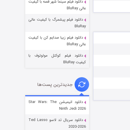
دانلود فیلم سینما شهر قصه با کیفیت
عالی BluRay
دانلود فیلم پیشمرگ با کیفیت عالی
BluRay
دانلود فیلم زیبا صدایم کن با کیفیت
جادوگری در مغولستان
عالی BluRay
۱۴ (زیرنویس)
قسمت
منتشر شد
دانلود فیلم کوکتل مولوتوف با
کیفیت BluRay
جدیدترین پست‌ها
دانلود انیمیشن Star Wars: The
Ninth Jedi 2026
باب اسفنجی فصل ۱۷
دانلود سریال تد لاسو Ted Lasso
۶ (زیرنویس)
قسمت
منتشر شد
2020-2026