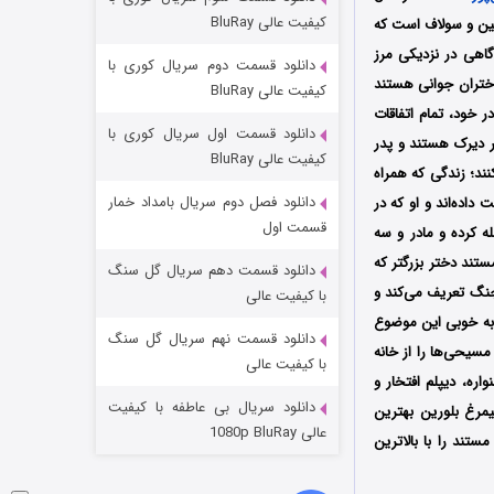
مردگان متحرک: شهر مرده ۳
کیفیت عالی BluRay
‌های روکن، هیلین و سولاف است که
۲ (زیرنویس)
قسمت
منتشر شد
اهی در نزدیکی مرز
دانلود قسمت دوم سریال کوری با
ختران جوانی هستند
کیفیت عالی BluRay
خود، تمام اتفاقات
دانلود قسمت اول سریال کوری با
ر دیرک هستند و پدر
کیفیت عالی BluRay
کنند؛ زندگی که همراه
دانلود فصل دوم سریال بامداد خمار
داده‌اند و او که در
قسمت اول
ه کرده و مادر و سه
ستند دختر بزرگتر که
دانلود قسمت دهم سریال گل سنگ
شکست استوارت در نجات جهان
 جنگ تعریف می‌کند و
با کیفیت عالی
و به خوبی این موضوع
۷ (زیرنویس)
قسمت
منتشر شد
دانلود قسمت نهم سریال گل سنگ
سیحی‌ها را از خانه
با کیفیت عالی
ره، دیپلم افتخار و
دانلود سریال بی عاطفه با کیفیت
 سیمرغ بلورین بهترین
عالی 1080p BluRay
ی این مستند را با بالاترین