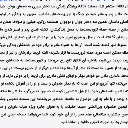
1394 تولبد و در سال 1403 منتشر شد؛ مستند A157 روایتگر زندگی سه دختر سوری به نام
 دادن پدر و مادر خود در جنگ با تروریست‌های داعشی، مجبور به زندگی در اردوگ
 اصلی داستان همین سه دختر جوان و نوجوان هستند؛ روکن، هیلین و سولاف همان د
تان از جمله حمله تروریست‌ها به محل زندگیشان، کشته شدن پدر و اسیر شدن مادر 
در زندان گذشته است و حال و هوای امروز خود را بر عهده دارند؛ این دختران اهل شه
ز قبل از سقوط شهر کشته شده است؛ آن‌ها به همراه مادر و برادر خود در خانه‌شان زندگی می‌
ممکن است مورد حمله تروریست‌ها قرار بگیرند؛ البته آن‌ها برادرشان را نیز از دست 
، ناپدید می‌شود؛ بالاخره آن اتفاق تلخ رخ می‌دهد و تروریست‌ها به خانه‌شان حمل
ی‌برند؛ از همین جا است که مادر از آن‌ها جدا شده و دیگر از او خبری نیست؛ در این م
ت‌ها، دلداری دادن دو خواهر دیگر و ایفای نقش مادری برای آن‌ها را بر دوش دارد، از
 می‌کند؛ تنها آرزوی او این است که بار دیگر مادرش را ببیند و او را در آغوش بکشد؛ ا
 دشمن طعمه‌های خود را از قبل شناسایی کرده است، چرا که می‌گوید داعشی‌ها خانه م
 بودند و با علم به این موضوع به خانه‌ها حمله‌ور می‌شدند؛ این مستند تندیس جشنوا
200 دلاری نهمین جشنواره بین‌المللی سینما حقیقت را به عنوان جایزه ویژه هیات داوران و
مستند سی و چهارمین جشنواره بین‎المللی فیلم فجر را از آن خود کرد؛ شما می‌توانید نسخه اصل
ستی‌ها به صورت قانونی دانلود و تماشا کنید.