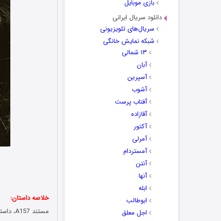
بازی موبایل
دانلود سریال ایرانی
سریال‌های تلویزیونی
شبکه نمایش خانگی
۱۳ شمالی
آبان
آسپرین
آشوب
آفتاب پرست
آقازاده
آکتور
آمرلی
آمستردام
آنتن
آنها
ابله
خلاصه داستان:
ابوطالب
اجل معلق