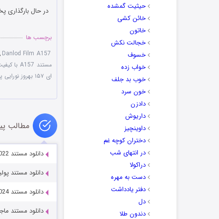
حیثیت گمشده
در حال بارگذاری پخ
خائن کشی
خاتون
برچسب ها
خجالت نکش
,
Danlod Film A157
خسوف
مستند A157 با کیفیت 1080p
خواب زده
ای ۱۵۷ بهروز نورایی‌ پور
خوب بد جلف
خون سرد
دادزن
داریوش
مطالب پی
داوینچیز
دختران کوچه غم
در انتهای شب
دانلود مستند The Food That Built America 2019-2022
دراکولا
دانلود مستند پولیسیک 024
دست به مهره
دفتر یادداشت
دانلود مستند Chestnut vs. Kobayashi: Unfinished Beef 2024
دل
دانلود مستند ماجراجویی صخر
دندون طلا