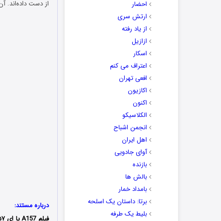
از دست داده‌اند. آ
احضار
ارتش سری
از یاد رفته
ازازیل
اسکار
اعتراف می کنم
افعی تهران
اکازیون
اکنون
الکلاسیکو
انجمن اشباح
اهل ایران
آوای جادویی
بازنده
بالش ها
بامداد خمار
برتا: داستان یک اسلحه
درباره مستند:
بلیط یک‌‌ طرفه
فیلم A157 یا ای ۱۵۷ مستندی