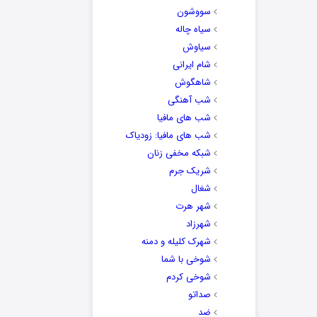
سووشون
سیاه چاله
سیاوش
شام ایرانی
شاهگوش
شب آهنگی
شب های مافیا
شب های مافیا: زودیاک
شبکه مخفی زنان
شریک جرم
شغال
شهر هرت
شهرزاد
شهرک کلیله و دمنه
شوخی با شما
شوخی کردم
صداتو
ضد