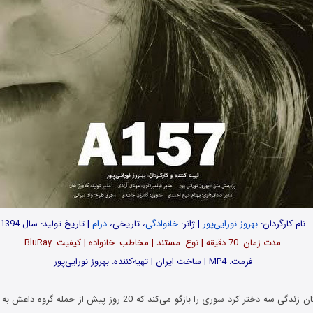
نام کارگردان:
بهروز نورایی‌پور
| ژانر:
خانوادگی
، تاریخی،
درام
| تاریخ تولید: سال 1394
مدت‌‌ زمان: 70 دقیقه | نوع: مستند | مخاطب: خانواده | کیفیت: BluRay
فرمت: MP4 | ساخت ایران | تهیه‌کننده: بهروز نورایی‌پور
مستند A157، داستان زندگی سه دختر کرد سوری را بازگو می‌کند که 20 روز پ