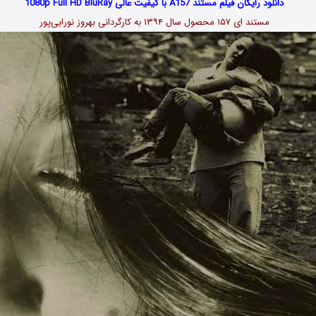
دانلود رایگان فیلم مستند A157 با کیفیت عالی 1080p Full HD BluRay
مستند ای ۱۵۷ محصول سال ۱۳۹۴ به کارگردانی بهروز نورایی‌پور