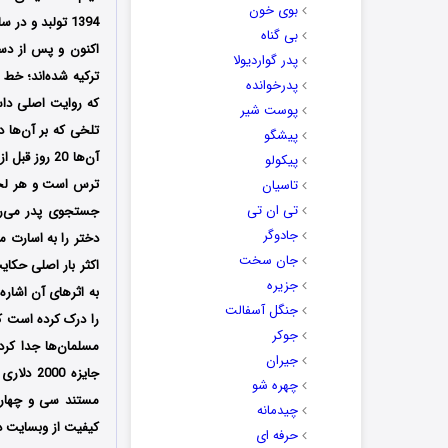
بوی خون
بی گناه
اکنون و پس از دست
پدر گواردیولا
ترکیه شده‌اند؛ خط
پدرخوانده
که روایت اصلی داس
پوست شیر
تلخی که بر آن‌ها 
پیشگو
آن‌ها 20 رو
پیکولو
ترس است و هر لحظه 
تاسیان
تی ان تی
جستجوی پدر می‌رود
جادوگر
دختر را به اسارت م
جان سخت
اکثر بار اصلی حکای
جزیره
به اثرهای آن اشاره
جنگل آسفالت
را درک کرده است که
جوکر
مسلمان‌ها جدا کرده
جیران
جایزه 0
چهره شو
چیدمانه
کیفیت از وبسایت دو
حرفه ای