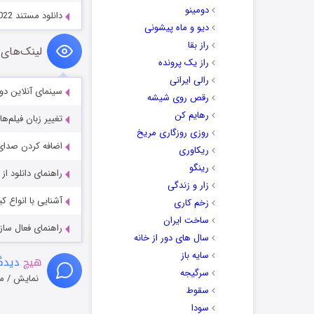
دومینو
دانلود مستند The World’s Most Luxurious Holidays 2022
دیو و ماه پیشونی
راز بقا
لینک‌های 
راز یک پرونده
رالی ایرانی
سینمای آنلاین دو
رقص روی شیشه
رهایم کن
تغییر زبان فیلم‌ها
روزی روزگاری مریخ
اضافه کردن صدای 
ریکاوری
رینگو
راهنمای دانلود ا
زار و زندگی
آشنایی با انواع ک
زخم کاری
ساخت ایران
راهنمای فعال سازی کیفیت R
سال های دور از خانه
سایه باز
هیچ
دیدگا
سرگیجه
نمایش / م
سقوط
سودا