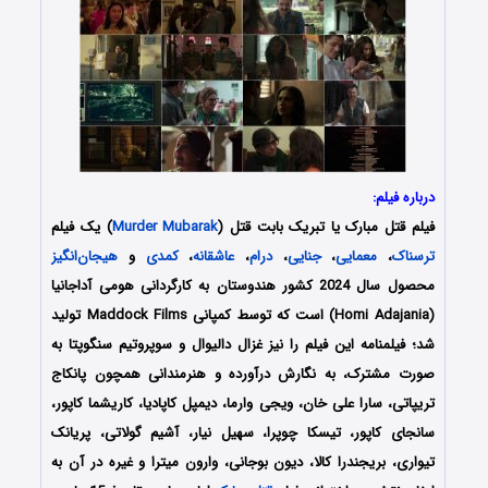
درباره فیلم:
فیلم قتل مبارک یا تبریک بابت قتل (
Murder Mubarak
) یک فیلم
ترسناک
،
معمایی
،
جنایی
،
درام
،
عاشقانه
،
کمدی
و
هیجان‌انگیز
محصول سال 2024 کشور هندوستان به کارگردانی هومی آداجانیا
(Homi Adajania) است که توسط کمپانی‌ Maddock Films تولید
شد؛ فیلمنامه این فیلم را نیز غزال دالیوال و سوپروتیم سنگوپتا به
صورت مشترک، به نگارش درآورده و هنرمندانی همچون پانکاج
تریپاتی، سارا علی خان، ویجی وارما، دیمپل کاپادیا، کاریشما کاپور،
سانجای کاپور، تیسکا چوپرا، سهیل نیار، آشیم گولاتی، پریانک
تیواری، بریجندرا کالا، دیون بوجانی، وارون میترا و غیره در آن به