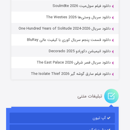
دانلود فیلم سول‌میت Soulm8te 2026
دانلود سریال وستی‌ها The Westies 2026
دانلود سریال One Hundred Years of Solitude 2024-2026
دانلود قسمت پنجم سریال کوری با کیفیت عالی BluRay
عملیات آپارتمان
دانلود انیمیشن دکورادو Decorado 2025
۲ (زیرنویس)
قسمت
منتشر شد
دانلود سریال قصر شرقی The East Palace 2026
دانلود فیلم سارق گوشه گیر The Isolate Thief 2026
تبلیغات متنی
آپ تیون
مردگان متحرک: شهر مرده ۳
۲ (زیرنویس)
قسمت
منتشر شد
پنل پیامک