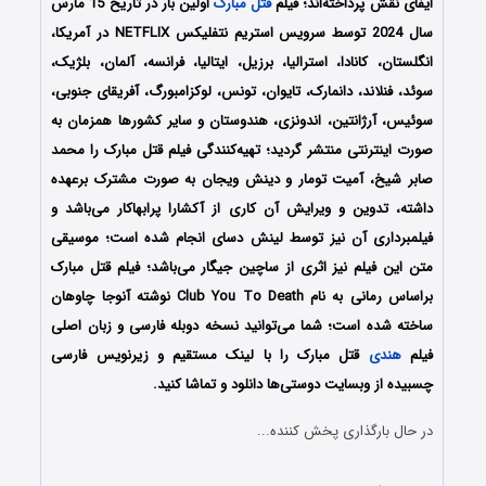
ایفای نقش پرداخته‌اند؛ فیلم
قتل مبارک
اولین بار در تاریخ 15 مارس
سال 2024 توسط سرویس استریم نتفلیکس NETFLIX در آمریکا،
انگلستان، کانادا، استرالیا، برزیل، ایتالیا، فرانسه، آلمان، بلژیک،
سوئد، فنلاند، دانمارک، تایوان، تونس، لوکزامبورگ، آفریقای جنوبی،
سوئیس، آرژانتین، اندونزی، هندوستان و سایر کشورها همزمان به
صورت اینترنتی منتشر گردید؛ تهیه‌کنندگی فیلم قتل مبارک را محمد
صابر شیخ، آمیت تومار و دینش ویجان به صورت مشترک برعهده
داشته، تدوین و ویرایش آن کاری از آکشارا پرابهاکار می‌باشد و
فیلمبرداری آن نیز توسط لینش دسای انجام شده است؛ موسیقی
متن این فیلم نیز اثری از ساچین جیگار می‌باشد؛ فیلم قتل مبارک
براساس رمانی به نام Club You To Death نوشته آنوجا چاوهان
ساخته شده است؛ شما می‌توانید نسخه دوبله فارسی و زبان اصلی
فیلم
هندی
قتل مبارک را با ‌لینک مستقیم و زیرنویس فارسی
چسبیده از وبسایت دوستی‌ها دانلود و تماشا کنید.
در حال بارگذاری پخش کننده...