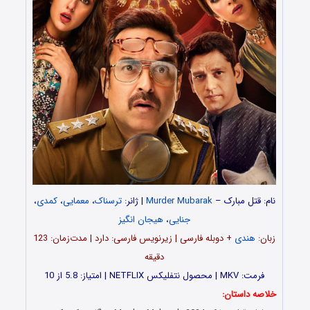
نام: قتل مبارک –
Murder Mubarak
| ژانر:
ترسناک
،
معمایی
،
کمدی
،
جنایی
،
هیجان انگیز
زبان:
هندی
+ دوبله فارسی | زیرنویس فارسی: دارد | مدت‌زمان: 123
دقیقه
فرمت: MKV | محصول نتفلیکس NETFLIX | امتیاز: 5.8 از 10
خلاصه داستان: