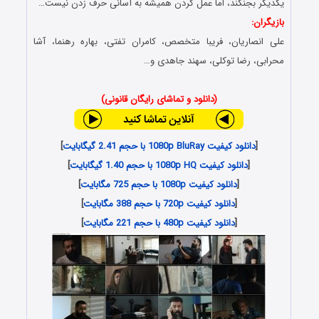
یکدیگر بجنگند، اما عمل کردن همیشه به آسانی حرف زدن نیست…
بازیگران:
علی انصاریان، فریبا متخصص، کامران تفتی، بهاره رهنما، آشا
محرابی، رضا توکلی، سهند جاهدی و…
(دانلود و تماشای رایگان قانونی)
[
دانلود کیفیت 1080p BluRay با حجم 2.41 گیگابایت
]
[
دانلود کیفیت 1080p HQ با حجم 1.40 گیگابایت
]
[
دانلود کیفیت 1080p با حجم 725 مگابایت
]
[
دانلود کیفیت 720p با حجم 388 مگابایت
]
[
دانلود کیفیت 480p با حجم 221 مگابایت
]