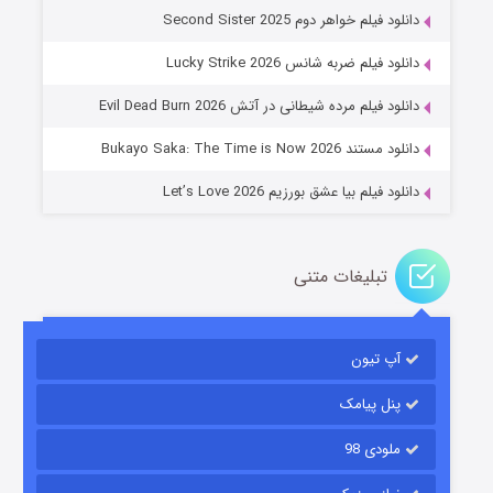
دانلود فیلم خواهر دوم Second Sister 2025
جادوگری در مغولستان
دانلود فیلم ضربه شانس Lucky Strike 2026
14 (زیرنویس)
قسمت
منتشر شد
دانلود فیلم مرده شیطانی در آتش Evil Dead Burn 2026
دانلود مستند Bukayo Saka: The Time is Now 2026
دانلود فیلم بیا عشق بورزیم Let’s Love 2026
تبلیغات متنی
باب اسفنجی فصل ۱۷
آپ تیون
6 (زیرنویس)
قسمت
منتشر شد
پنل پیامک
ملودی 98