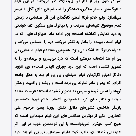
نفر در طول روز از کنار آن بی‌تفاوت گذر می‌کنند؛ در این فیلم
دیالوگ‌های بسیار سنگین، تماشگر را یاد فیلم‌های داش آکل یا قیصر
می‌اندازد؛ ولی خانم فرناز امینی کارگردان این اثر سینمایی با زیرکی
تمام موضوع کلیشه‌ای معرفت را با دیالوگ‌های سنگین کف خیابانی
به دید نمایش گذاشته است»؛ وی ادامه داد: «دیالوگ‌هایی ‌که در
فیلم است، ببینده را وادار به تفکر می‌کند، درد را احساس می‌کند و
همراه دیالوگ‌ها اشک می‌ریزد؛ همچنین معتقدم فیلم سینمایی بی
پی ام بند انتخاب درستی است که درد بی‌پدری و بی‌مادری را به
تصویر کشیده است که این درد جبران ناپذیر است»؛ وی افزود:
«فرناز امینی کارگردان فیلم سینمایی بی پی ام بند به عمق جامعه
افرادی که پدر و مادر ندارند پی برده است و ریشه و واقعیت زندگی
آن‌ها را لمس کرده و سپس به تصویر کشیده است»؛ فراست منتقد
سینما و تئاتر بیان کرد: «همچنین انتخاب خانم فریبا متخصص
بازیگر شاخص کشورمان مقابل نقش پوریا یعنی مرحوم علی
انصاریان یکی از بهترین سکانس‌های این فیلم سینمایی است که
هیچ کسی دیگری نمی‌توانست با این توانمندی خوب در این اثر
هنرنمایی کند»؛ وی تاکید کرد: «فیلم سینمایی بی پی ام بند، درد