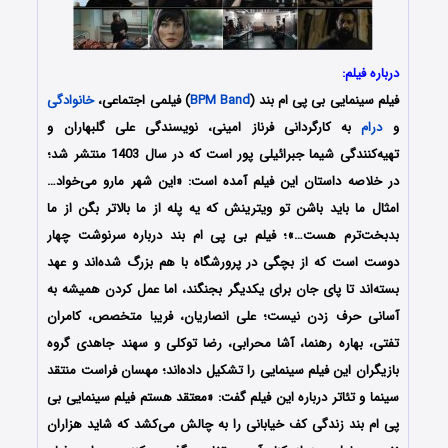
درباره فیلم:
فیلم سینمایی بی پی ام بند (
BPM Band
) فیلمی اجتماعی،
خانوادگی
و
درام
به کارگردانی فرناز امینی، نویسندگی علی گلبهاران و
تهیه‌کنندگی شیما جبرائیلی پور است که در سال 1403 منتشر شد؛
در خلاصه داستان این فیلم آمده است: «این شهر مارو می‌خواد…
امثال ما باید باشن تو ویترینش که یه پله از ما بالاتر بگن از ما
بدبخت‌ترم هست…»؛ فیلم بی پی ام بند درباره سرنوشت چهار
دوست است که از بچگی در پرورشگاه با هم بزرگ شده‌اند و عهد
بسته‌اند تا پای جان برای یکدیگر بجنگند، اما عمل کردن همیشه به
آسانی حرف زدن نیست؛ علی انصاریان، فریبا متخصص، کامران
تفتی، بهاره رهنما، آشا محرابی، رضا توکلی و سهند جاهدی گروه
بازیگران این فیلم سینمایی را تشکیل داده‌اند؛ مهسان فراست منتقد
سینما و تئاتر درباره این فیلم گفت: «معتقد هستم فیلم سینمایی بی
پی ام بند زندگی کف خیابانی را به چالش می‌کشد که شاید هزاران