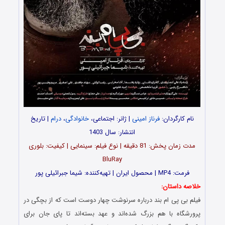
نام کارگردان:
فرناز امینی
| ژانر: اجتماعی،
خانوادگی
،
درام
| تاریخ
انتشار: سال 1403
مدت‌‌ زمان پخش: 81 دقیقه | نوع فیلم: سینمایی | کیفیت: بلوری
BluRay
فرمت: MP4 | محصول ایران | تهیه‎‌کننده: شیما جبرائیلی پور
خلاصه داستان:
فیلم بی پی ام بند درباره سرنوشت چهار دوست است که از بچگی در
پرورشگاه با هم بزرگ شده‌اند و عهد بسته‌اند تا پای جان برای