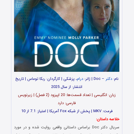
نام:
دکتر
– Doc | ژانر:
درام
، پزشکی | کارگردان: ربکا توماس | تاریخ
انتشار: از سال 2025
زبان: انگلیسی | تعداد قسمت‌‌‌ها: 20 اپیزود (2 فصل) | زیرنویس
فارسی: دارد
فرمت: MKV | پخش از شبکه Fox آمریکا | امتیاز: 7.1 از 10
خلاصه داستان:
سریال دکتر Doc براساس داستانی واقعی روایت شده و در مورد