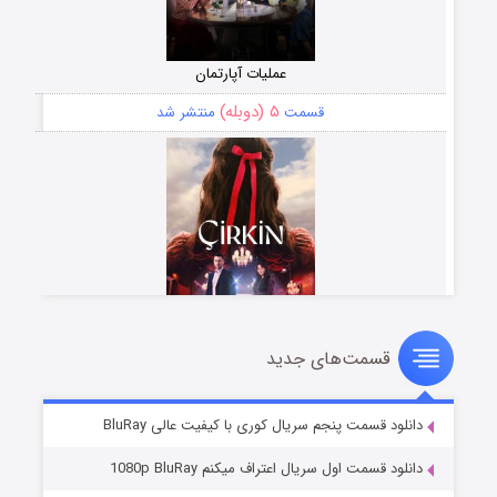
عملیات آپارتمان
۵ (دوبله)
قسمت
منتشر شد
قسمت‌های جدید
سریال زشت
۲ (زیرنویس)
قسمت
منتشر شد
دانلود قسمت پنجم سریال کوری با کیفیت عالی BluRay
دانلود قسمت اول سریال اعتراف میکنم 1080p BluRay