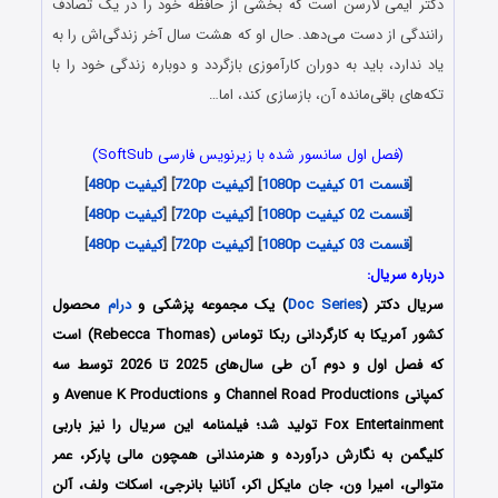
دکتر ایمی لارسن است که بخشی از حافظه خود را در یک تصادف
رانندگی از دست می‌دهد. حال او که هشت سال آخر زندگی‌اش را به
یاد ندارد، باید به دوران کارآموزی بازگردد و دوباره زندگی خود را با
تکه‌های باقی‌مانده آن، بازسازی کند، اما…
(فصل اول سانسور شده با زیرنویس فارسی SoftSub)
[
قسمت 01 کیفیت 1080p
] [
کیفیت 720p
] [
کیفیت 480p
]
[
قسمت 02 کیفیت 1080p
] [
کیفیت 720p
] [
کیفیت 480p
]
[
قسمت 03 کیفیت 1080p
] [
کیفیت 720p
] [
کیفیت 480p
]
درباره سریال:
سریال دکتر (
Doc Series
) یک مجموعه پزشکی و
درام
محصول
کشور آمریکا به کارگردانی ربکا توماس (Rebecca Thomas) است
که فصل اول و دوم آن طی سال‌های 2025 تا 2026 توسط سه
کمپانی Channel Road Productions و Avenue K Productions و
Fox Entertainment تولید شد؛ فیلمنامه این سریال را نیز باربی
کلیگمن به نگارش درآورده و هنرمندانی همچون مالی پارکر، عمر
متوالی، امیرا ون، جان مایکل اکر، آنانیا بانرجی، اسکات ولف، آلن