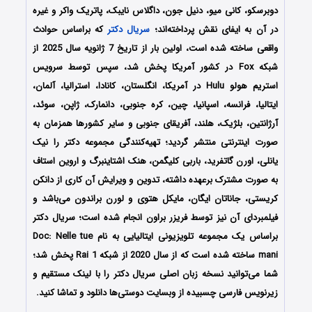
دوبرسکو، کانی میو، دنیل جون، داگلاس نایبک، پاتریک واکر و غیره
در آن به ایفای نقش پرداخته‌اند؛
سریال دکتر
که براساس حوادث
واقعی ساخته شده است، اولین بار از تاریخ 7 ژانویه سال 2025 از
شبکه Fox در کشور آمریکا پخش شد، سپس توسط سرویس
استریم هولو Hulu در آمریکا، انگلستان، کانادا، استرالیا، آلمان،
ایتالیا، فرانسه، اسپانیا، چین، کره جنوبی، دانمارک، ژاپن، سوئد،
آرژانتین، بلژیک، هلند، آفریقای جنوبی و سایر کشورها همزمان به
صورت اینترنتی منتشر گردید؛ تهیه‌کنندگی مجموعه دکتر را نیک
یانلی، اورن گاتفرید، باربی کلیگمن، هنک اشتاینبرگ و اروین استاف
به صورت مشترک برعهده داشته، تدوین و ویرایش آن کاری از دانکن
کریستی، جاناتان ایگان، مایکل هتوی و لورن براندون می‌باشد و
فیلمبردای آن نیز توسط فریزر براون انجام شده است؛ سریال دکتر
براساس یک مجموعه تلویزیونی ایتالیایی به نام Doc: Nelle tue
mani ساخته شده است که از سال 2020 از شبکه Rai 1 پخش شد؛
شما می‌توانید نسخه زبان اصلی سریال دکتر را با لینک مستقیم و
زیرنویس فارسی چسبیده از وبسایت دوستی‌ها دانلود و تماشا کنید.