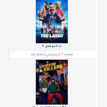
تد لاسو فصل ۴
۶ (زیرنویس)
قسمت
منتشر شد