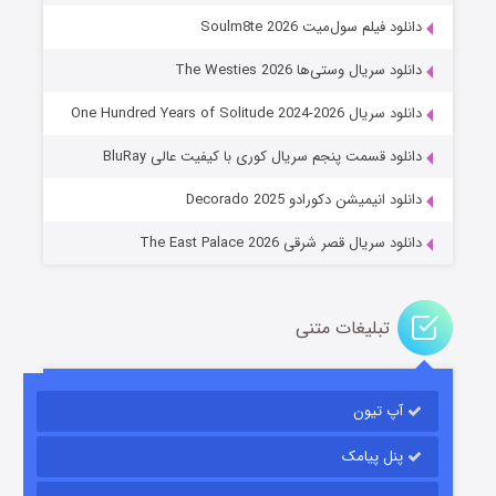
دانلود فیلم سول‌میت Soulm8te 2026
دانلود سریال وستی‌ها The Westies 2026
دانلود سریال One Hundred Years of Solitude 2024-2026
عملیات آپارتمان
دانلود قسمت پنجم سریال کوری با کیفیت عالی BluRay
۲ (زیرنویس)
قسمت
منتشر شد
دانلود انیمیشن دکورادو Decorado 2025
دانلود سریال قصر شرقی The East Palace 2026
تبلیغات متنی
آپ تیون
مردگان متحرک: شهر مرده ۳
۲ (زیرنویس)
قسمت
منتشر شد
پنل پیامک