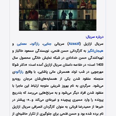
درباره سریال:
سریال ازازیل (
Azaazil
) سریالی
جنایی
،
رازآلود
،
معمایی
و
هیجان‌انگیز
به کارگردانی حسن فتحی، نویسندگی مسعود خاکباز و
تهیه‌کنندگی حسن خدادادی در شبکه نمایش خانگی محصول سال
1403 است؛ در خلاصه داستان سریال ازازیل آمده است: «دکتر شوکا
مهرجویی در شب تولد همسرش مانی پاشایی، با وقایع
رازآلود
ی
منجمله مفقود شدن یکی از همسایه‌‌های‌شان مرجان رو‌به‌رو
می‌شود. سرگردی به نام بهروز شریفی متوجه ارتباط این ماجرا با
مفقود شدن افراد دیگر می‌شود و به سرنخ‌هایی می‌رسد که بتدریج
پرونده را وارد مسیری پیچیده و غیرعادی می‌کند و…»؛ پیشتر در
خبرها از حمیدرضا قربانی به عنوان کارگردان انصرافی سریال ازازیل
نام برده شده بود و حسن فتحی برای جلوگیری از تکرار حاشیه‌ای از