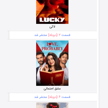
لاکی
۲ (دوبله)
قسمت
منتشر شد
عشق احتمالی
۶ (دوبله)
قسمت
منتشر شد