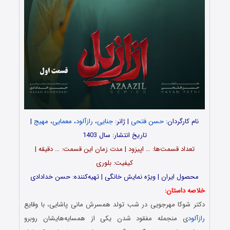
نام کارگردان:
حسن فتحی
| ژانر:
جنایی
،
رازآلود
،
معمایی
،
مهیج
|
تاریخ انتشار: سال 1403
تعداد قسمت‌ها: … اپیزود | مدت زمان این قسمت: … دقیقه |
کیفیت: بلوری
محصول ایران | ویژه نمایش خانگی | تهیه‌کننده: حسن خدادادی
خلاصه داستان:
دکتر شوکا مهرجویی در شب تولد همسرش مانی پاشایی، با وقایع
رازآلود
ی منجمله مفقود شدن یکی از همسایه‌‌‌هایشان روبرو