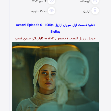
نویسنده
۲۶ دی ۱۴۰۳
ازازیل
۵۹۶۰۰ بازدید
دانلود قسمت اول سریال ازازیل Azaazil Episode 01 1080p
BluRay
سریال ازازیل قسمت ۱ محصول ۱۴۰۳ به کارگردانی حسن فتحی