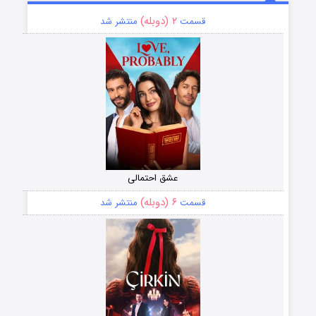
۲ (دوبله)
قسمت
منتشر شد
عشق احتمالی
۶ (دوبله)
قسمت
منتشر شد