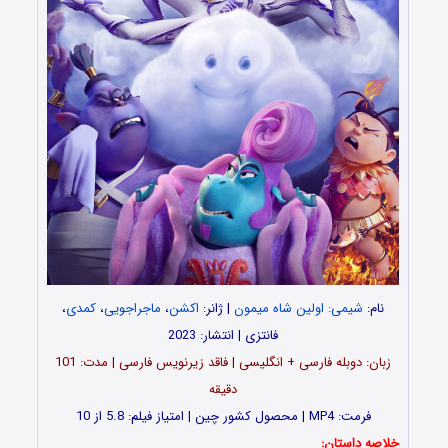
نام:
شیمی: اولین شاه میمون
| ژانر:
اکشن
،
ماجراجویی
،
کمدی
،
فانتزی | انتشار: 2023
زبان: دوبله فارسی + انگلیسی | فاقد زیرنویس فارسی | مدت: 101
دقیقه
فرمت: MP4 | محصول کشور چین | امتیاز فیلم: 5.8 از 10
خلاصه داستان: