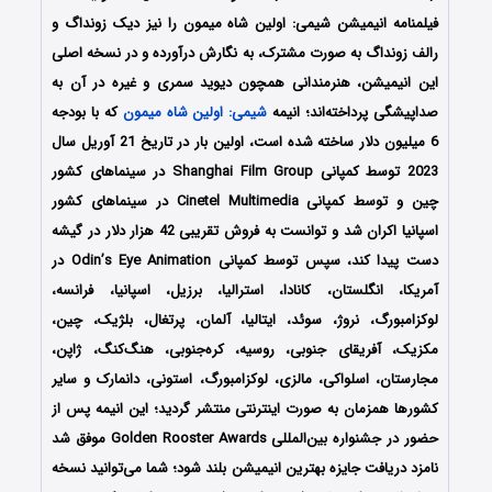
فیلمنامه انیمیشن
شیمی: اولین شاه میمون
را نیز دیک زونداگ و
رالف زونداگ به صورت مشترک، به نگارش درآورده‌‌‌‌‌‌ و در نسخه اصلی
این انیمیشن، هنرمندانی همچون دیوید سمری
و غیره در آن به
صداپیشگی پرداخته‌اند؛ انیمه
شیمی: اولین شاه میمون
که با بودجه
6 میلیون دلار ساخته شده است، اولین بار در تاریخ 21 آوریل سال
2023 توسط کمپانی Shanghai Film Group در سینماهای کشور
چین و توسط کمپانی Cinetel Multimedia در سینماهای کشور
اسپانیا اکران شد و توانست به فروش تقریبی 42 هزار دلار در گیشه
دست پیدا کند، سپس توسط کمپانی Odin’s Eye Animation در
آمریکا، انگلستان، کانادا، استرالیا، برزیل، اسپانیا، فرانسه،
لوکزامبورگ، نروژ، سوئد، ایتالیا، آلمان، پرتغال، بلژیک، چین،
مکزیک، آفریقای جنوبی، روسیه، کره‌جنوبی، هنگ‎‌کنگ، ژاپن،
مجارستان، اسلواکی، مالزی، لوکزامبورگ، استونی، دانمارک و سایر
کشورها همزمان به صورت اینترنتی منتشر گردید؛
این انیمه پس از
حضور در جشنواره بین‌المللی Golden Rooster Awards موفق شد
نامزد دریافت جایزه بهترین انیمیشن بلند شود؛ شما می‌توانید نسخه