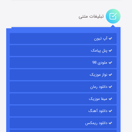
تبلیغات متنی
آپ تیون
جادوگری در مغولستان
۱۴ (زیرنویس)
قسمت
منتشر شد
پنل پیامک
ملودی 98
نواز موزیک
دانلود رمان
میفا موزیک
دانلود آهنگ
باب اسفنجی فصل ۱۷
دانلود ریمکس
۶ (زیرنویس)
قسمت
منتشر شد