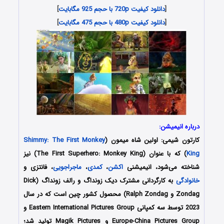
[
دانلود کیفیت 720p با حجم 925 مگابایت
]
[
دانلود کیفیت 480p با حجم 475 مگابایت
]
درباره انیمیشن:
کارتون شیمی: اولین شاه میمون
(
Shimmy: The First Monkey
King
) که با عنوان (The First Superhero: Monkey King) نیز
شناخته می‌شود، انیمیشنی
اکشن
،
کمدی
،
ماجراجویی
، فانتزی و
خانوادگی
به کارگردانی مشترک دیک زونداگ و رالف زونداگ (Dick
Zondag و Ralph Zondag) محصول کشور چین است که در سال
2023 توسط سه کمپانی‌ Eastern International Pictures Group و
Europe-China Pictures Group و Magik Pictures تولید شد؛