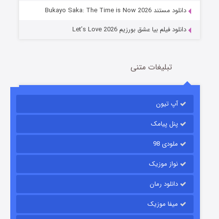
دانلود مستند Bukayo Saka: The Time is Now 2026
دانلود فیلم بیا عشق بورزیم Let’s Love 2026
تبلیغات متنی
باب اسفنجی فصل ۱۷
آپ تیون
6 (زیرنویس)
قسمت
منتشر شد
پنل پیامک
ملودی 98
نواز موزیک
دانلود رمان
میفا موزیک