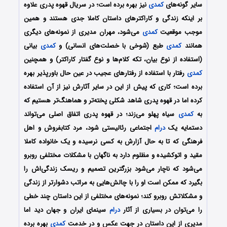
سایر گونه‌های
کمدی
نیز بهره برده است؛ در سریال قهوه پدری علاوه
بر اینکه زندگی و کاراکتر‌های داستان کاملا جدی هستند و همین
موجب موقعیت
کمدی
می‌شود، مهران مدیری از نمونه‌های دیگری
همانند
کمدی
طبع (شوخی با خصلت‌های انسانی) و
کمدی
بیانی
(استفاده از نوع بیان، تکه کلام‌ها و نوع گفتار کاراکتر) و همچنین
کمدی
رفتار با استفاده از رفتار‌های عجیب در عین حال باورپذیر بهره
برده است؛ کاری که پیش از این در سایر آثارش نیز از آن استفاده
کرده اما در قهوه پدری شاهد شکلی پخته‌تر و هماهنگ‌تر هستیم که
به
کمدی
سیاه پهلو می‌زند؛ در قهوه پدری اتفاق اصلی می‌تواند
دستمایه یک
درام
اجتماعی رئالیستی شود، مرد کتابفروش و اهل
فرهنگی که تا به حال آزارش به کسی نرسیده و یک خانواده کاملا
مقید و اتوکشیده و مظلوم دارد به ناگهان با مشکلات مختلفی روبرو
می‌شود که ناچار می‌شود بزرگترین تصمیم و ریسک زندگی‌اش را
بگیرد که ممکن است او را با چالش‌هایی به مراتب دشوارتر از زندگی
و مشکلاتش روبرو کند؛ نمونه‌های مختلفی از این داستان چند خطی
را می‌توان در بسیاری از آثار
درام
سینمای ایران و جهان دید اما
مدیری از این داستان در جهت عکس و در خدمت
کمدی
بهره برده