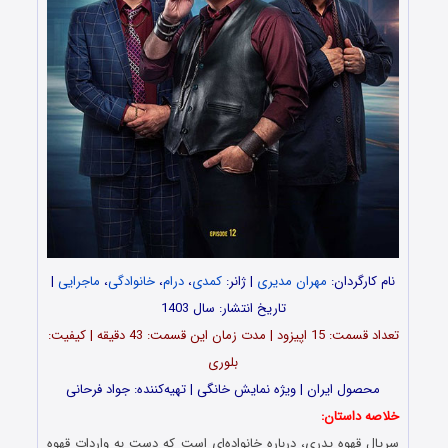
نام کارگردان:
مهران مدیری
| ژانر:
کمدی
،
درام
،
خانوادگی
،
ماجرایی
|
تاریخ انتشار: سال 1403
تعداد قسمت‌: 15 اپیزود | مدت زمان این قسمت: 43 دقیقه | کیفیت:
بلوری
محصول ایران | ویژه نمایش خانگی | تهیه‌کننده: جواد فرحانی
خلاصه داستان:
سریال قهوه پدری، درباره خانواده‌‌ای است که دست به واردات قهوه