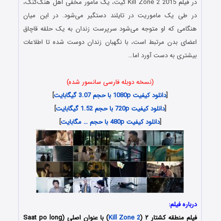
در فیلم Kill Zone 2 2015 کیت، یک مامور مخفی اهل هنگ‌کنگ،
در طی یک ماموریت در تایلند دستگیر می‌شود. در این میان
هنگامی که او متوجه می‌شود سرپرست زندان به یک حلقه قاچاق
اعضای بدن مرتبط است، با نگهبان زندان دوست شده تا اطلاعات
بیشتری به دست آورد اما…
(نسخه دوبله فارسی سانسور شده)
[
دانلود کیفیت 1080p با حجم 3.07 گیگابایت
]
[
دانلود کیفیت 720p با حجم 1.52 گیگابایت
]
[
دانلود کیفیت 480p با حجم … مگابایت
]
درباره فیلم:
فیلم منطقه کشتار ۲ (
Kill Zone 2
) با عنوان اصلی (Saat po long