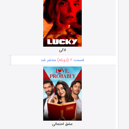
لاکی
۲ (دوبله)
قسمت
منتشر شد
عشق احتمالی