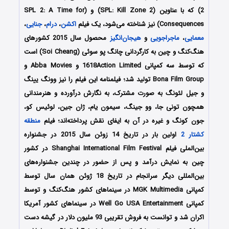
2) که با عناوین (SPL: Kill Zone 2) و (SPL 2: A Time for
Consequences) نیز شناخته می‌شود، یک فیلم
اکشن
،
درام
،
جنایی
،
معمایی
،
ماجراجویی
و
هیجان‌انگیز
محصول سال 2015 کشورهای
هنگ‌کنگ و چین به کارگردانی چانگ پو سوئی (Soi Cheang) است
که توسط سه کمپانی‌ 1618Action Limited و Abba Movies و
Bona Film Group تولید شد؛ فیلمنامه این فیلم را نیز وونگ یینگ
و جیل لئونگ به صورت مشترک، به نگارش درآورده و هنرمندانی
همچون تونی جا، وو جینگ، سیمون یام، ژان جین، لوئیس کو،
جون کونگ و غیره در آن به ایفای نقش پرداخته‌اند؛ فیلم
منطقه
کشتار 2
اولین بار در تاریخ 14 زوئن سال 2015 در جشنواره
بین‌الملی فیلم Shanghai International Film Festival در کشور
چین به نمایش درآمد و پس از حضور در چندین جشنواره‌های
بین‌المللی دیگر سرانجام در تاریخ 18 ژوئن همان سال توسط
کمپانی MGK Multimedia در سینماهای کشور هنگ‌کنگ و توسط
کمپانی Well Go USA Entertainment در سینماهای کشور آمریکا
اکران شد و توانست به فروش تقریبی 93 ملیون دلار در گیشه دست