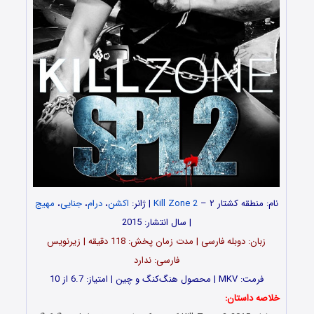
نام: منطقه کشتار ۲ –
Kill Zone 2
| ژانر:
اکشن
،
درام
،
جنایی
،
مهیج
| سال انتشار: 2015
زبان: دوبله فارسی | مدت زمان پخش: 118 دقیقه | زیرنویس
فارسی: ندارد
فرمت: MKV | محصول هنگ‌کنگ و چین | امتیاز: 6.7 از 10
خلاصه داستان: