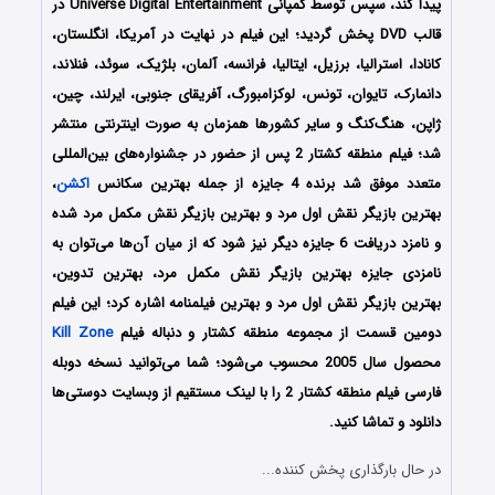
پیدا کند، سپس توسط کمپانی Universe Digital Entertainment در
قالب DVD پخش گردید؛ این فیلم در نهایت در آمریکا، انگلستان،
کانادا، استرالیا، برزیل، ایتالیا، فرانسه، آلمان، بلژیک، سوئد، فنلاند،
دانمارک، تایوان، تونس، لوکزامبورگ، آفریقای جنوبی، ایرلند، چین،
ژاپن، هنگ‌کنگ و سایر کشورها همزمان به صورت اینترنتی منتشر
شد؛ فیلم منطقه کشتار 2 پس از حضور در جشنواره‌‌‌های بین‌المللی
متعدد موفق شد برنده 4 جایزه از جمله بهترین سکانس
اکشن
،
بهترین بازیگر نقش اول مرد و بهترین بازیگر نقش مکمل مرد شده
و نامزد دریافت 6 جایزه دیگر نیز شود که از میان آن‌ها می‌توان به
نامزدی جایزه بهترین بازیگر نقش مکمل مرد، بهترین تدوین،
بهترین بازیگر نقش اول مرد و بهترین فیلمنامه اشاره کرد؛ این فیلم
دومین قسمت از مجموعه منطقه کشتار و دنباله فیلم
Kill Zone
محصول سال 2005 محسوب می‌شود؛ شما می‌توانید نسخه دوبله
فارسی فیلم منطقه کشتار 2 را با ‌لینک مستقیم از وبسایت دوستی‌ها
دانلود و تماشا کنید.
در حال بارگذاری پخش کننده...