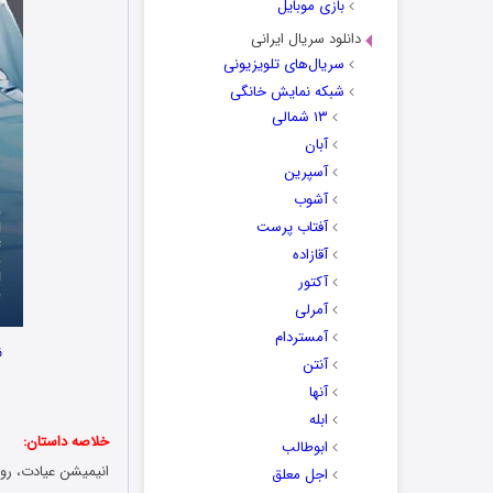
بازی موبایل
دانلود سریال ایرانی
سریال‌های تلویزیونی
شبکه نمایش خانگی
۱۳ شمالی
آبان
آسپرین
آشوب
آفتاب پرست
آقازاده
آکتور
آمرلی
آمستردام
ن
آنتن
آنها
ابله
خلاصه داستان:
ابوطالب
انیمیشن عیادت، روا
اجل معلق