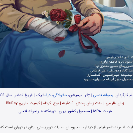
ام کارگردان:
رضوانه فتحی
| ژانر: انیمیشن،
خانوادگی
،
درام
اتیک | تاریخ انتشار: سال 1403
زبان: فارسی | مدت‌‌ زمان پخش: 3 دقیقه | نوع: کوتاه | کیفیت: بلوری BluRay
فرمت: MP4 | محصول کشور ایران | تهیه‎‌‌کننده: رضوانه فتحی
یت شاعرانه ناصر فیض از دیدار با مجروحان عملیات تروریستی لبنان در تهران است که