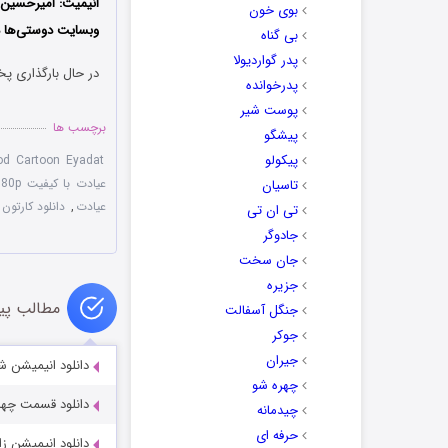
انیمیت: امیرحسین ا
بوی خون
وبسایت دوستی‌ها دا
بی گناه
پدر گواردیولا
در حال بارگذاری پخ
پدرخوانده
پوست شیر
برچسب ها
پیشگو
پیکولو
od Cartoon Eyadat
عیادت با کیفیت 1080p
تاسیان
عیادت
,
دانلود کارتون
تی ان تی
جادوگر
جان سخت
جزیره
مطالب پی
جنگل آسفالت
جوکر
جیران
دانلود انیمیشن شنگ
چهره شو
دانلود قسمت چهارم 
چیدمانه
حرفه ای
دانلود انیمیشن زال و