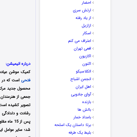
احضار
ارتش سری
از یاد رفته
ازازیل
اسکار
اعتراف می کنم
افعی تهران
اکازیون
اکنون
درباره انیمیشن:
الکلاسیکو
کمیک موشن عیادت
انجمن اشباح
فتحی
اهل ایران
محصول جدید مرکز ف
آوای جادویی
جمعی از هنرمندان 
بازنده
تصویر کشیده است؛
بالش ها
رشادت و دلدادگی ا
بامداد خمار
پس از 15 
برتا: داستان یک اسلحه
شد؛ سایر عوامل این
بلیط یک‌‌ طرفه