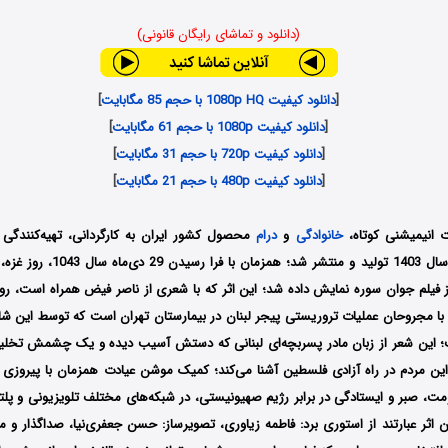
(دانلود و تماشای رایگان قانونی)
[
دانلود کیفیت 1080p HQ با حجم 85 مگابایت
]
[
دانلود کیفیت 1080p با حجم 61 مگابایت
]
[
دانلود کیفیت 720p با حجم 31 مگابایت
]
[
دانلود کیفیت 480p با حجم 21 مگابایت
]
 انیمیشنی کوتاه،
خانوادگی
و
درام
محصول کشور ایران به کارگردانی، تهیه‌کنندگی
است که در سال 1403 تولید و منتشر 
یلم جوان سوره نمایش داده شد؛ این اثر که با شعری از ناصر فیض همراه است، روایت
با مجروحان عملیات تروریستی پیجر لبنان در بیمارستان تهران است که توسط این شاع
 این شعر از زبان مادر پسربچه‌ای لبنانی که دستش آسیب دیده و یک چشمش تخلیه 
ین مردم در راه آزادی فلسطین آشنا می‌کند؛ کمیک موشن عیادت همزمان با پیروزی 
ماه مقاومت، صبر و ایستادگی در برابر رژیم صهیونیستی، در شبکه‌های مختلف تلویزیونی و پل
 اثر عبارتند از استوری برد: فاطمه زیاوری، تصویرساز: حسن جعفری‌نیا، صداگذار و 