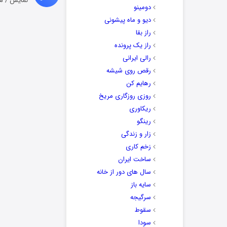
نمایش / م
دومینو
دیو و ماه پیشونی
راز بقا
راز یک پرونده
رالی ایرانی
رقص روی شیشه
رهایم کن
روزی روزگاری مریخ
ریکاوری
رینگو
زار و زندگی
زخم کاری
ساخت ایران
سال های دور از خانه
سایه باز
سرگیجه
سقوط
سودا