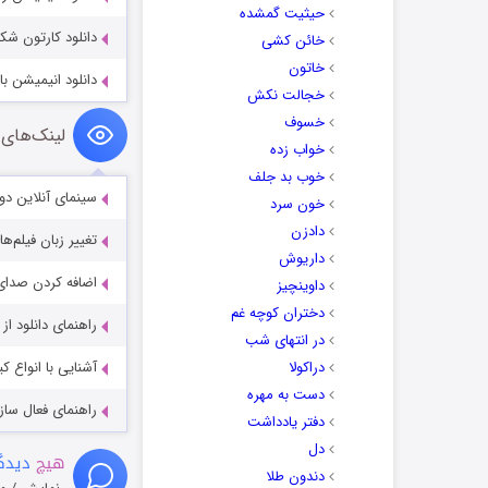
حیثیت گمشده
دانلود کارتون شکرست
خائن کشی
خاتون
دانلود انیمیشن با
خجالت نکش
خسوف
لینک‌های 
خواب زده
خوب بد جلف
سینمای آنلاین دو
خون سرد
دادزن
تغییر زبان فیلم‌ها
داریوش
اضافه کردن صدای 
داوینچیز
دختران کوچه غم
راهنمای دانلود ا
در انتهای شب
دراکولا
آشنایی با انواع ک
دست به مهره
راهنمای فعال سازی کیفیت R
دفتر یادداشت
دل
هیچ
دیدگا
دندون طلا