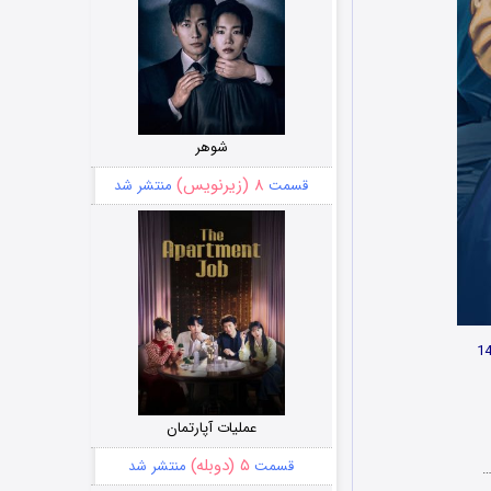
شوهر
۸ (زیرنویس)
قسمت
منتشر شد
عملیات آپارتمان
۵ (دوبله)
قسمت
منتشر شد
…