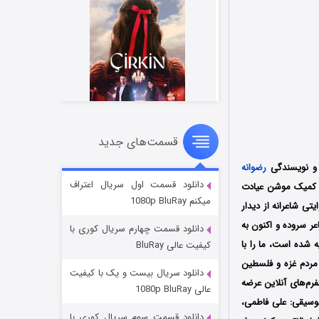
قسمت‌های جدید
سریال زشت
۲ (زیرنویس)
قسمت
منتشر شد
 و نویسندگی
رضوانه
دانلود قسمت اول سریال اعتراف
شد؛ همزمان با فرا رسیدن 29 دی‌ماه سال 1043، روز غزه، کمیک موشن عیادت
میکنم 1080p BluRay
ی شاعرانه از دیدار
ر سروده و اکنون به
دانلود قسمت چهارم سریال کوری با
شده است، ما را با
کیفیت عالی BluRay
مردم غزه و فلسطین
دانلود سریال بیست و یک با کیفیت
تفرم‌های آنلاین عرضه
عالی 1080p BluRay
موسیقی: علی فاطمی،
دانلود قسمت سوم سریال کوری با