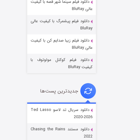
دانلود فیلم سینما شهر قصه با کیفیت
عالی BluRay
دانلود فیلم پیشمرگ با کیفیت عالی
BluRay
دانلود فیلم زیبا صدایم کن با کیفیت
جادوگری در مغولستان
عالی BluRay
۱۴ (زیرنویس)
قسمت
منتشر شد
دانلود فیلم کوکتل مولوتوف با
کیفیت BluRay
جدیدترین پست‌ها
دانلود سریال تد لاسو Ted Lasso
2020-2026
باب اسفنجی فصل ۱۷
دانلود مستند Chasing the Rains
۶ (زیرنویس)
قسمت
منتشر شد
2022