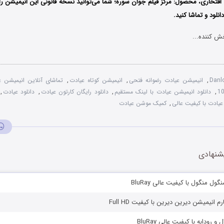
فتخاری، محصول: مرکز فیلم جوان سوره؛ شما می‌توانید نسخه قانونی این انیمیشن را ب
نلود و تماشا کنید.
ش کننده...
Danl
,
انیمیشن عیادت رضوانه فتحی
,
انیمیشن کوتاه عیادت
,
تماشای آنلاین انیمیشن ع
,
دانلود انیمیشن عیادت با لینک مستقیم
,
دانلود رایگان کارتون عیادت
,
دانلود عیادت
,
 عیادت با کیفیت عالی
,
کمیک موشن عیادت
شنهادی
ول منگول با کیفیت عالی BluRay
انیمیشن دیرین دیرین با کیفیت Full HD
 رودابه با کیفیت عالی BluRay