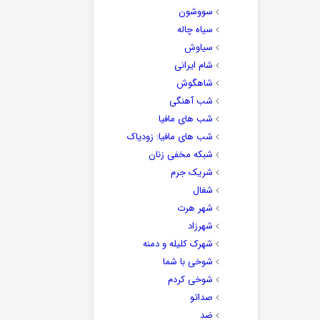
سووشون
سیاه چاله
سیاوش
شام ایرانی
شاهگوش
شب آهنگی
شب های مافیا
شب های مافیا: زودیاک
شبکه مخفی زنان
شریک جرم
شغال
شهر هرت
شهرزاد
شهرک کلیله و دمنه
شوخی با شما
شوخی کردم
صداتو
ضد