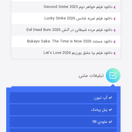
دانلود فیلم خواهر دوم Second Sister 2025
جادوگری در مغولستان
دانلود فیلم ضربه شانس Lucky Strike 2026
۱۴ (زیرنویس)
قسمت
منتشر شد
دانلود فیلم مرده شیطانی در آتش Evil Dead Burn 2026
دانلود مستند Bukayo Saka: The Time is Now 2026
دانلود فیلم بیا عشق بورزیم Let’s Love 2026
تبلیغات متنی
باب اسفنجی فصل ۱۷
آپ تیون
۶ (زیرنویس)
قسمت
منتشر شد
پنل پیامک
ملودی 98