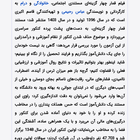
فیلم قمار چهار گزینه‌ای مستندی اجتماعی،
خانوادگی
و
درام
به
کارگردانی و نویسندگی
عباس رحیمی
و تهیه‌کنندگی قاسم اکبری
است که در سال 1396 تولید و در سال 1403 منتشر شد؛ مستند
قمار چهار گزینه‌ای، به دست‌های پشت پرده کنکور سراسری
می‌پردازد و موضوع حذف شدن کنکور از نظام آموزشی و درآمدزایی
از این آزمون را مورد بررسی قرار می‌دهد؛ گاهی بد نیست خودمان
را جای یک دانش‌آموز بگذاریم و فرایند تحصیل را از نگاه او ببینیم؛
شاید اینطور بهتر بتوانیم تاثیرات و نتایج روال آموزشی و ارزشیابی
فعلی را قضاوت کنیم؛ گرچه باز هم میزان ترس از آینده، اضطراب،
ناامیدی، فشارهای مالی، رقابت‌های ناسالم بجای دوستی و خیلی از
آسیب‌های دیگری که در ابتدای جوانی به بهانه ورود به دانشگاه به
آن‌ها وارد می‌شود را نمی‌توان به دقت اندازه‌گیری کرد؛ راوی این
مستند یک دانش‌آموز است که حس همذات پنداری را در مخاطب
زنده کرده و او را با خود به دنیای آماده شدن برای کنکور و
درگیری‌های مالی آن می‌برد و با یک همراهی ساده، آشفتگی این
فضا را به مخاطب می‌نمایاند؛ اولین کنکور ایران در سال 1348 برگزار
شد و 47.703 نفر داوطلب در آن شرکت کردند؛ سوالات اولین دوره