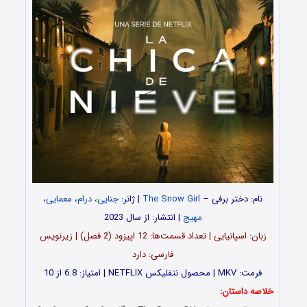
نام: دختر برفی –
The Snow Girl
| ژانر:
جنایی
،
درام
،
معمایی
،
مهیج
| انتشار: از سال 2023
زبان: اسپانیایی | تعداد قسمت‌‌‌‌ها: 12 اپیزود (2 فصل) | زیرنویس
فارسی: دارد
فرمت: MKV | محصول نتفلیکس NETFLIX | امتیاز: 6.8 از 10
خلاصه داستان: