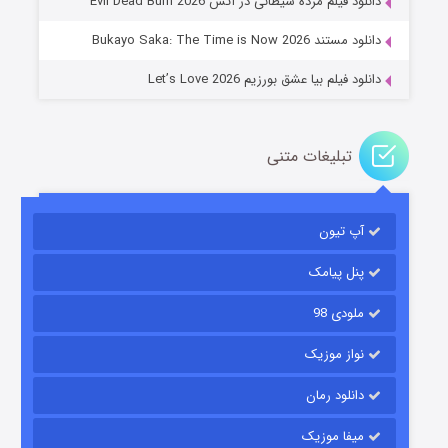
دانلود فیلم مرده شیطانی در آتش Evil Dead Burn 2026
دانلود مستند Bukayo Saka: The Time is Now 2026
دانلود فیلم بیا عشق بورزیم Let’s Love 2026
تبلیغات متنی
باب اسفنجی فصل ۱۷
آپ تیون
۶ (زیرنویس)
قسمت
منتشر شد
پنل پیامک
ملودی 98
نواز موزیک
دانلود رمان
میفا موزیک