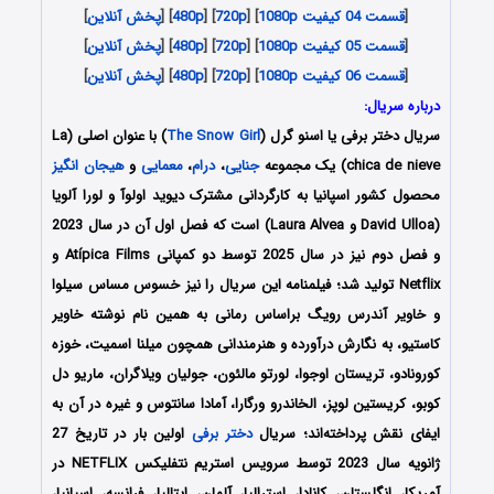
[
قسمت 04 کیفیت 1080p
] [
720p
] [
480p
] [
پخش آنلاین
]
[
قسمت 05 کیفیت 1080p
] [
720p
] [
480p
] [
پخش آنلاین
]
[
قسمت 06 کیفیت 1080p
] [
720p
] [
480p
] [
پخش آنلاین
]
درباره سریال:
سریال دختر برفی یا اسنو گرل (
The Snow Girl
) با عنوان اصلی (La
chica de nieve) یک مجموعه
جنایی
،
درام
،
معمایی
و
هیجان انگیز
محصول کشور اسپانیا به کارگردانی مشترک دیوید اولوآ و لورا آلویا
(David Ulloa و Laura Alvea) است که فصل اول آن در سال 2023
و فصل دوم نیز در سال 2025 توسط دو کمپانی Atípica Films و
Netflix تولید شد؛ فیلمنامه این سریال را نیز خسوس مساس سیلوا
و خاویر آندرس رویگ براساس رمانی به همین نام نوشته خاویر
کاستیو، به نگارش درآورده و هنرمندانی همچون میلنا اسمیت، خوزه
کورونادو، تریستان اوجوا، لورتو مالئون، جولیان ویلاگران، ماریو دل
کوبو، کریستین لوپز، الخاندرو ورگارا، آمادا سانتوس و غیره در آن به
ایفای نقش پرداخته‌اند؛ سریال
دختر برفی
اولین بار در تاریخ 27
ژانویه سال 2023 توسط سرویس استریم نتفلیکس NETFLIX در
آمریکا، انگلستان، کانادا، استرالیا، آلمان، ایتالیا، فرانسه، اسپانیا،