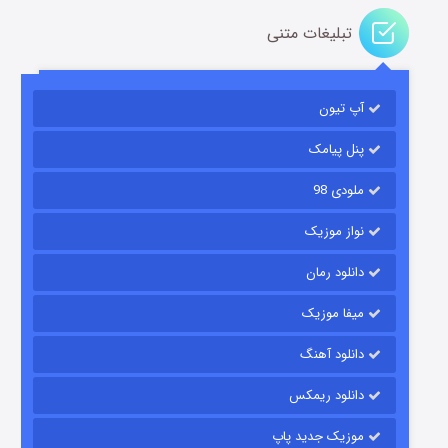
تبلیغات متنی
باب اسفنجی فصل ۱۷
آپ تیون
۶ (زیرنویس)
قسمت
منتشر شد
پنل پیامک
ملودی 98
نواز موزیک
دانلود رمان
میفا موزیک
رویایی برای تو
دانلود آهنگ
۱۵ (دوبله)
قسمت
منتشر شد
دانلود ریمکس
موزیک جدید پاپ