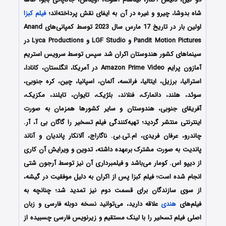
شاه بدوشا، چیرو و غیره در آن به ایفای نقش پرداخته‌اند؛
فیلم کبزا
اولین بار در تاریخ 17 مارس سال 2023 توسط کمپانی‌های Anand
Pandit Motion Pictures و LGF Studio و Lyca Productions در
سینماهای کشور هندوستان اکران شد سپس توسط سرویس استریم
آمازون پرایم Amazon Prime Video در آمریکا، انگلستان، کانادا،
استرالیا، برزیل، ایتالیا، فرانسه، آلمان، اسپانیا، چین، کره جنوبی،
سوئد، هلند، دانمارک، فنلاند، بلژیک، تایوان، تایلند، مکزیک،
آفریقای جنوبی، هندوستان و سایر کشورها همزمان به صورت
اینترنتی منتشر گردید؛ تهیه‌کنندگی فیلم تسخیر را گاگان بی آ، آر.
چاندرو، عرفان فریدی، ام.تی.بی. ناگاراج، آلانکار پاندیان و آناند
پاندیت به صورت مشترک برعهده داشته، تدوین و ویرایش آن کاری
از دیپو اس. کومار می‌باشد و فیلمبرداری آن نیز توسط آرجون شتی
انجام شده است؛ فیلم کبزا پس از اکران به دلیل موفقیت در گیشه،
از سوی سازندگان برای قسمت دوم نیز تمدید شد؛ چنانچه به
فیلم‌های
هندی
علاقه دارید، می‌توانید نسخه دوبله فارسی و زبان
اصلی فیلم تسخیر را با ‌لینک مستقیم و زیرنویس فارسی چسبیده از