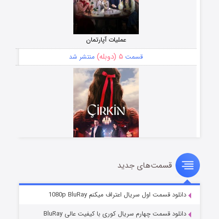
عملیات آپارتمان
۵ (دوبله)
قسمت
منتشر شد
قسمت‌های جدید
سریال زشت
۲ (زیرنویس)
قسمت
منتشر شد
دانلود قسمت اول سریال اعتراف میکنم 1080p BluRay
دانلود قسمت چهارم سریال کوری با کیفیت عالی BluRay