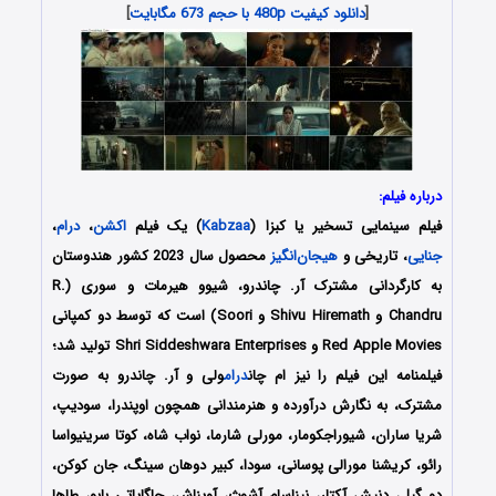
[
دانلود کیفیت 480p با حجم 673 مگابایت
]
درباره فیلم:
فیلم سینمایی تسخیر یا کبزا (
Kabzaa
) یک فیلم
اکشن
،
درام
،
جنایی
، تاریخی و
هیجان‌انگیز
محصول سال 2023 کشور هندوستان
به کارگردانی مشترک آر. چاندرو، شیوو هیرمات و سوری (R.
Chandru و Shivu Hiremath و Soori) است که توسط دو کمپانی‌
Red Apple Movies و Shri Siddeshwara Enterprises تولید شد؛
فیلمنامه این فیلم را نیز ام چان
درام
ولی و آر. چاندرو به صورت
مشترک، به نگارش درآورده و هنرمندانی همچون اوپندرا، سودیپ،
شریا ساران، شیوراجکومار، مورلی شارما، نواب شاه، کوتا سرینیواسا
رائو، کریشنا مورالی پوسانی، سودا، کبیر دوهان سینگ، جان کوکن،
دو گیل، دنیش آکتار، نیناسام آشوث، آویناش، جاگاپاتی بابو، طاها