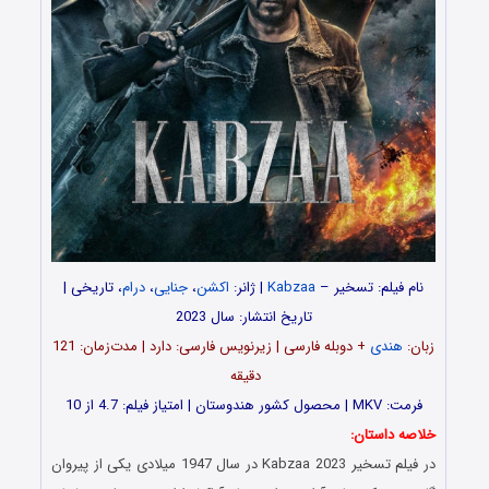
نام فیلم: تسخیر
–
Kabzaa
| ژانر:
اکشن
،
جنایی
،
درام
، تاریخی |
تاریخ انتشار: سال 2023
زبان:
هندی
+ دوبله فارسی | زیرنویس فارسی: دارد | مدت‌زمان: 121
دقیقه
فرمت: MKV | محصول کشور هندوستان | امتیاز فیلم: 4.7 از 10
خلاصه داستان:
در فیلم تسخیر Kabzaa 2023 در سال 1947 میلادی یکی از پیروان