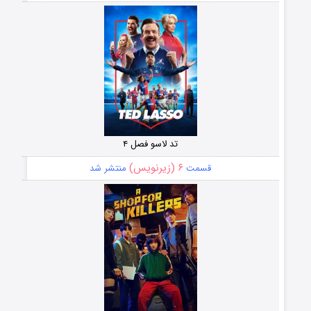
تد لاسو فصل ۴
۶ (زیرنویس)
قسمت
منتشر شد