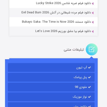
جادوگری در مغولستان
دانلود فیلم ضربه شانس Lucky Strike 2026
۱۴ (زیرنویس)
قسمت
منتشر شد
دانلود فیلم مرده شیطانی در آتش Evil Dead Burn 2026
دانلود مستند Bukayo Saka: The Time is Now 2026
دانلود فیلم بیا عشق بورزیم Let’s Love 2026
تبلیغات متنی
باب اسفنجی فصل ۱۷
آپ تیون
۶ (زیرنویس)
قسمت
منتشر شد
پنل پیامک
ملودی 98
نواز موزیک
دانلود رمان