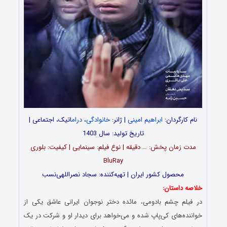
نام کارگردان:
ابراهیم امینی
| ژانر:
خانوادگی
،
درام
اتیک، اجتماعی |
تاریخ تولید: سال 1403
مدت‌‌ زمان پخش: … دقیقه | نوع فیلم: سینمایی | کیفیت: بلوری
BluRay
محصول کشور ایران | تهیه‎‌کننده: سجاد نصراللهی‌نسب
خلاصه داستان:
در فیلم چشم بادومی، مائده دختر نوجوان ایرانی عاشق یکی از
خواننده‌های کی‌پاپ شده و می‌خواهد برای دیدار او و شرکت در یک