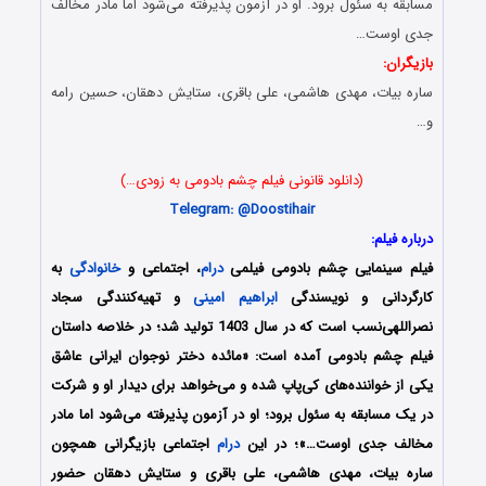
مسابقه به سئول برود. او در آزمون پذیرفته می‌شود اما مادر مخالف
جدی اوست…
بازیگران:
ساره بیات، مهدی هاشمی، علی باقری، ستایش دهقان، حسین رامه
و…
(دانلود قانونی فیلم چشم بادومی به زودی…)
Telegram: @D
oostihair
درباره فیلم:
فیلم سینمایی چشم بادومی فیلمی
درام
، اجتماعی و
خانوادگی
به
کارگردانی و نویسندگی
ابراهیم امینی
و تهیه‌کنندگی سجاد
نصراللهی‌نسب است که در سال 1403 تولید شد؛ در خلاصه داستان
فیلم چشم بادومی آمده است: «مائده دختر نوجوان ایرانی عاشق
یکی از خواننده‌های کی‌پاپ شده و می‌خواهد برای دیدار او و شرکت
در یک مسابقه به سئول برود؛ او در آزمون پذیرفته می‌شود اما مادر
مخالف جدی اوست…»؛ در این
درام
اجتماعی بازیگرانی همچون
ساره بیات، مهدی هاشمی، علی باقری و ستایش دهقان حضور