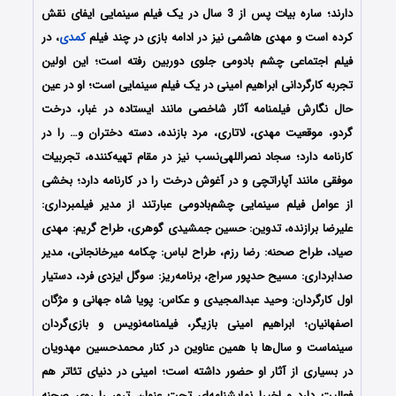
دارند؛ ساره بیات پس از 3 سال در یک فیلم سینمایی ایفای نقش
کرده است و مهدی هاشمی نیز در ادامه بازی در چند فیلم
کمدی
، در
فیلم اجتماعی چشم بادومی جلوی دوربین رفته است؛ این اولین
تجربه کارگردانی ابراهیم امینی در یک فیلم سینمایی است؛ او در عین
حال نگارش فیلمنامه آثار شاخصی مانند ایستاده در غبار، درخت
گردو، موقعیت مهدی، لاتاری، مرد بازنده، دسته دختران و… را در
کارنامه دارد؛ سجاد نصراللهی‌نسب نیز در مقام تهیه‌کننده، تجربیات
موفقی مانند آپاراتچی و در آغوش درخت را در کارنامه دارد؛ بخشی
از عوامل فیلم سینمایی چشم‌بادومی عبارتند از مدیر فیلمبرداری:
علیرضا برازنده، تدوین: حسین جمشیدی گوهری، طراح گریم: مهدی
صیاد، طراح صحنه: رضا رزم، طراح لباس: چکامه میرخانجانی، مدیر
صدابرداری: مسیح حدپور سراج، برنامه‌ریز: سوگل ایزدی فرد، دستیار
اول کارگردان: وحید عبدالمجیدی و عکاس: پویا شاه جهانی و مژگان
اصفهانیان؛ ابراهیم امینی بازیگر، فیلمنامه‌نویس و بازی‌گردان
سینماست و سال‌ها با همین عناوین در کنار محمدحسین مهدویان
در بسیاری از آثار او حضور داشته است؛ امینی در دنیای تئاتر هم
فعالیت دارد و اخیرا نمایشنامه‌ای تحت عنوان ترور را روی صحنه