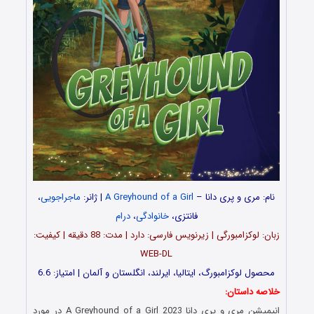
نام: مری و پری دانا
–
A Greyhound of a Girl
| ژانر:
ماجراجویی
،
فانتزی،
خانوادگی
،
درام
زبان: لوکزامبورگی | زیرنویس فارسی: دارد | مدت‌: 88 دقیقه | کیفیت:
WEB-DL
محصول لوکزامبورگ، ایتالیا، ایرلند، انگلستان و آلمان | امتیاز: 6.6
خلاصه داستان:
انیمیشن مری و پری دانا A Greyhound of a Girl 2023 در مورد