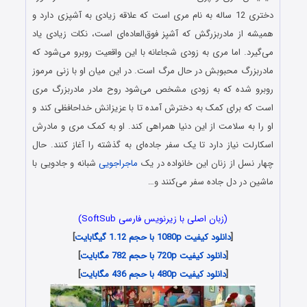
دختری 12 ساله به نام مری است که علاقه زیادی به آشپزی دارد و
همیشه از مادربزرگش که آشپز فوق‌العاده‌ای است، نکات زیادی یاد
می‌گیرد. اما مری به زودی شجاعانه با این واقعیت روبرو می‌شود که
مادربزرگ محبوبش در حال مرگ است. در این میان او با زنی مرموز
روبرو شده که به زودی مشخص می‌شود روح مادر مادربزرگ مری
است که برای کمک به دخترش آمده تا با عزیزانش خداحافظی کند و
او را به سلامت از این دنیا همراهی کند. او به کمک مری و مادرش
اسکارلت نیاز دارد تا یک سفر جاده‌ای به گذشته را آغاز کنند. حال
چهار نسل از زنان این خانواده در یک
ماجراجویی
شبانه و جادویی با
ماشین در دل جاده سفر می‌کنند و…
(زبان اصلی با زیرنویس فارسی SoftSub)
[
دانلود کیفیت 1080p با حجم 1.12 گیگابایت
]
[
دانلود کیفیت 720p با حجم 782 مگابایت
]
[
دانلود کیفیت 480p با حجم 436 مگابایت
]