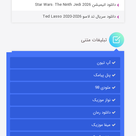
دانلود انیمیشن Star Wars: The Ninth Jedi 2026
دانلود سریال تد لاسو Ted Lasso 2020-2026
تبلیغات متنی
آپ تیون
باب اسفنجی فصل ۱۷
۶ (زیرنویس)
قسمت
منتشر شد
پنل پیامک
ملودی 98
نواز موزیک
دانلود رمان
میفا موزیک