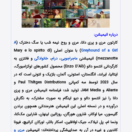
درباره انیمیشن:
کارتون مری و پری دانا، مری و روح نیمه شب یا سگ دخترک
(
A
Greyhound of a Girl
) با عنوان اصلی (Mary e lo spirito di
mezzanotte) انیمیشنی
ماجراجویی
،
درام
،
خانوادگی
و فانتزی به
کارگردانی انتسو دالو (Enzo D’Alò) محصول کشورهای لوکزامبورگ،
ایتالیا، ایرلند، انگلستان، استونی، آلمان، بلژیک و لتونی است که در
سال 2023 توسط سه کمپانی‌ Paul Thiltges Distributions و
Aliante و JAM Media تولید شد؛ فیلمنامه انیمیشن مری و پری
دانا را نیز انتسو دالو و دیو اینگام
به صورت مشترک، به نگارش
درآورده‌‌‌‌‌‌ و در نسخه اصلی این انیمیشن هنرمندانی همچون
برندن
گلیسون، میا اوکانر، شارون هورگان، روزالین لینهان، شارلین مک‌کنا،
ونسا ام، پل تیلاک، جیک اولافلین، اسکار باتلر، لورکان کرانیچ، فیونا
کاندون
و غیره در آن به صداپیشگی پرداخته‌اند؛ انیمیشن
مری و