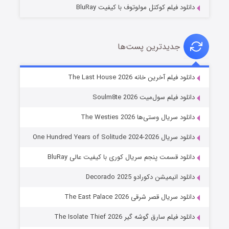
دانلود فیلم کوکتل مولوتوف با کیفیت BluRay
جدیدترین پست‌ها
خاندان اژدها فصل ۳
دانلود فیلم آخرین خانه The Last House 2026
۶ (زیرنویس)
قسمت
منتشر شد
دانلود فیلم سول‌میت Soulm8te 2026
دانلود سریال وستی‌ها The Westies 2026
دانلود سریال One Hundred Years of Solitude 2024-2026
دانلود قسمت پنجم سریال کوری با کیفیت عالی BluRay
دانلود انیمیشن دکورادو Decorado 2025
دانلود سریال قصر شرقی The East Palace 2026
جادوگری در مغولستان
دانلود فیلم سارق گوشه گیر The Isolate Thief 2026
۱۴ (زیرنویس)
قسمت
منتشر شد