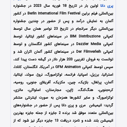
پری دانا
اولین بار در تاریخ 18 فوریه سال 2023 در جشنواره
بین‌المللی فیلم برلین Berlin International Film Festival در کشور
آلمان به نمایش درآمد و پس از حضور در چندین جشنواره
بین‌المللی دیگر سرانجام در تاریخ 23 نوامبر همان سال
توسط
کمپانی BIM Distribuzione در سینماهای کشور ایتالیا، توسط
کمپانی Dazzler Media در سینماهای کشور انگلستان و توسط
کمپانی Der Filmverleih در سینماهای کشور آلمان اکران شد و
توانست به فروش تقریبی 203 هزار دلار در گیشه دست پیدا کند،
سپس توسط کمپانی GFM Animation در آمریکا، انگلستان، کانادا،
استرالیا، برزیل، اسپانیا، فرانسه، لوکزامبورگ، نروژ، سوئد، ایتالیا،
آلمان، پرتغال، بلژیک، چین، مکزیک، آفریقای جنوبی، روسیه،
کره‌جنوبی، هنگ‎‌کنگ، ژاپن، مجارستان، اسلواکی، مالزی،
لوکزامبورگ و سایر کشورها همزمان به صورت اینترنتی منتشر
گردید؛ انیمیشن مری و پری دانا پس از حضور در جشنواره‌های
بین‌المللی متعدد موفق شد برنده 2 جایزه از جمله جایزه بهترین
انیمیشن بلند شده و نامزد دریافت 13 جایزه دیگر نیز شود که از