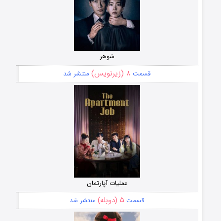
شوهر
۸ (زیرنویس)
قسمت
منتشر شد
عملیات آپارتمان
۵ (دوبله)
قسمت
منتشر شد