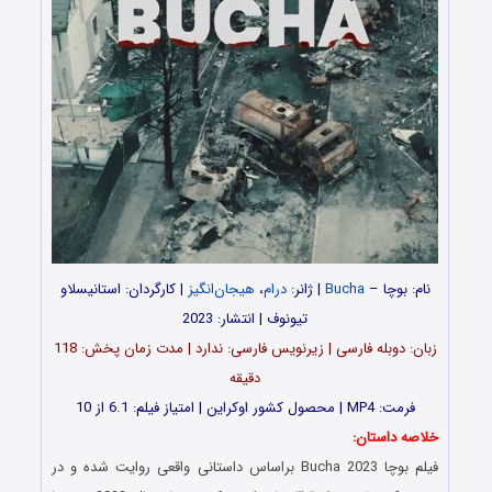
نام: بوچا –
Bucha
| ژانر:
درام
،
هیجان‌انگیز
| کارگردان: استانیسلاو
تیونوف | انتشار: 2023
زبان: دوبله فارسی | زیرنویس فارسی: ندارد | مدت زمان پخش: 118
دقیقه
فرمت: MP4 | محصول کشور اوکراین | امتیاز فیلم: 6.1 از 10
خلاصه داستان:
فیلم بوچا Bucha 2023 براساس داستانی واقعی روایت شده و در