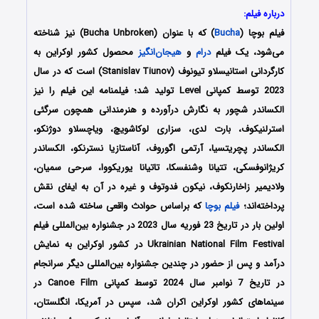
درباره فیلم:
فیلم بوچا (
Bucha
) که با عنوان (Bucha Unbroken) نیز شناخته
می‌شود، یک فیلم
درام
و
هیجان‌انگیز
محصول کشور اوکراین به
کارگردانی استانیسلاو تیونوف (Stanislav Tiunov) است که در سال
2023 توسط کمپانی Level تولید شد؛ فیلمنامه این فیلم را نیز
الکساندر شچور به نگارش درآورده و هنرمندانی همچون سرگئی
استرلنیکوف، بارت لدی، سزاری لوکاشویچ، ویاچسلاو دوژنکو،
الکساندر پچریتسیا، آرتمی اگوروف، آناستازیا نسترنکو، الکساندر
کریژانوفسکی، تتیانا وشنفسکا، تاتیانا یوریکووا، سرحی سمیان،
ولادیمیر زاخارنکوف، نیکون فدوتوف و غیره در آن به ایفای نقش
پرداخته‌اند؛
فیلم بوچا
که براساس حوادث واقعی ساخته شده است،
اولین بار در تاریخ 23 فوریه سال 2023 در جشنواره بین‌المللی فیلم
Ukrainian National Film Festival در کشور اوکراین به نمایش
درآمد و پس از حضور در چندین جشنواره بین‌المللی دیگر سرانجام
در تاریخ 7 نوامبر سال 2024 توسط کمپانی‌‌ Canoe Film در
سینماهای کشور اوکراین اکران شد، سپس در آمریکا، انگلستان،