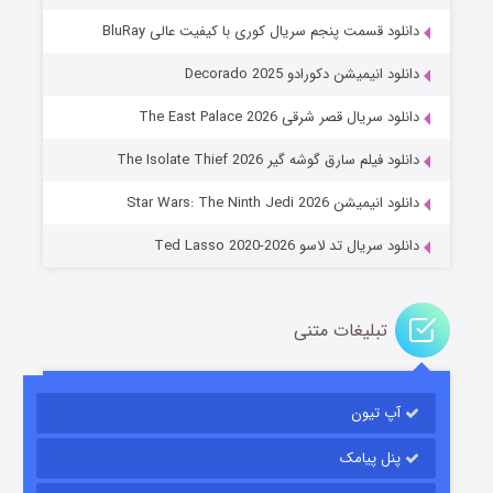
دانلود قسمت پنجم سریال کوری با کیفیت عالی BluRay
دانلود انیمیشن دکورادو Decorado 2025
دانلود سریال قصر شرقی The East Palace 2026
جادوگری در مغولستان
دانلود فیلم سارق گوشه گیر The Isolate Thief 2026
۱۴ (زیرنویس)
قسمت
منتشر شد
دانلود انیمیشن Star Wars: The Ninth Jedi 2026
دانلود سریال تد لاسو Ted Lasso 2020-2026
تبلیغات متنی
آپ تیون
باب اسفنجی فصل ۱۷
۶ (زیرنویس)
قسمت
منتشر شد
پنل پیامک