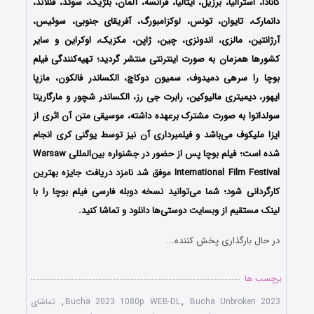
کانادا، استرالیا، برزیل، ایتالیا، فرانسه، آلمان، بلژیک، سوئد، فنلاند،
دانمارک، تایوان، تونس، لوکزامبورگ، آفریقای جنوبی، سوئیس،
آرژانتین، مالزی، اندونزی، چین، ژاپن، مکزیک، اوکراین و سایر
کشورها همزمان به صورت اینترنتی منتشر گردید؛ تهیه‌کنندگی فیلم
بوچا را سرهی دمیدوف، سمیون دوکاچ، الکساندر فالکون، مازپا
ایهور، دیمیتری مالیوکین، رابرت جی رز، الکساندر شچور و مارگاریتا
سولداتوا به صورت مشترک برعهده داشته، موسیقی متن آن اثری از
ایزا ملیکوف می‌باشد و فیلمبرداری آن نیز توسط یوگنی کری انجام
شده است؛ فیلم بوچا پس از حضور در جشنواره‌‌‌‌ بین‌المللی Warsaw
International Film Festival موفق شد نامزد دریافت جایزه بهترین
کارگردانی شود؛ شما می‌توانید نسخه دوبله فارسی فیلم بوچا را با
‌لینک مستقیم از وبسایت دوستی‌ها دانلود و تماشا کنید.
در حال بارگذاری پخش کننده...
برچسب ها
Bucha Unbroken 2023
,
Bucha 2023 1080p WEB-DL
,
تماشای