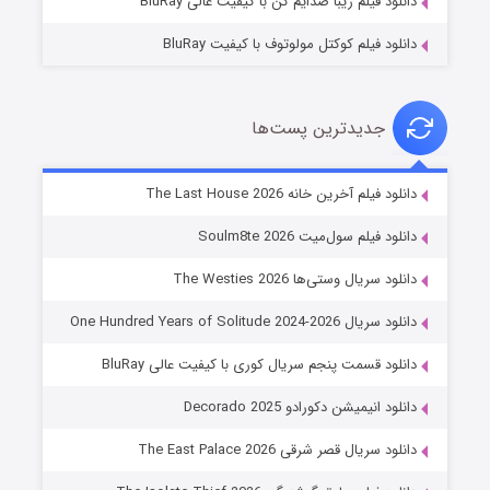
دانلود فیلم زیبا صدایم کن با کیفیت عالی BluRay
دانلود فیلم کوکتل مولوتوف با کیفیت BluRay
جدیدترین پست‌ها
خاندان اژدها فصل ۳
دانلود فیلم آخرین خانه The Last House 2026
۶ (زیرنویس)
قسمت
منتشر شد
دانلود فیلم سول‌میت Soulm8te 2026
دانلود سریال وستی‌ها The Westies 2026
دانلود سریال One Hundred Years of Solitude 2024-2026
دانلود قسمت پنجم سریال کوری با کیفیت عالی BluRay
دانلود انیمیشن دکورادو Decorado 2025
دانلود سریال قصر شرقی The East Palace 2026
جادوگری در مغولستان