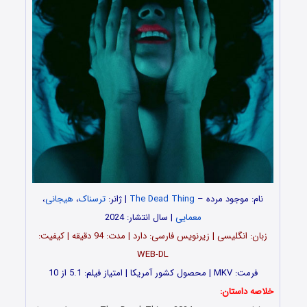
نام: موجود مرده –
The Dead Thing
| ژانر:
ترسناک
،
هیجانی
،
معمایی
| سال انتشار: 2024
زبان: انگلیسی | زیرنویس فارسی: دارد | مدت: 94 دقیقه | کیفیت:
WEB-DL
فرمت: MKV | محصول کشور آمریکا | امتیاز فیلم: 5.1 از 10
خلاصه داستان: