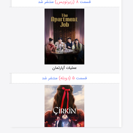
۸ (زیرنویس)
قسمت
منتشر شد
عملیات آپارتمان
۵ (دوبله)
قسمت
منتشر شد