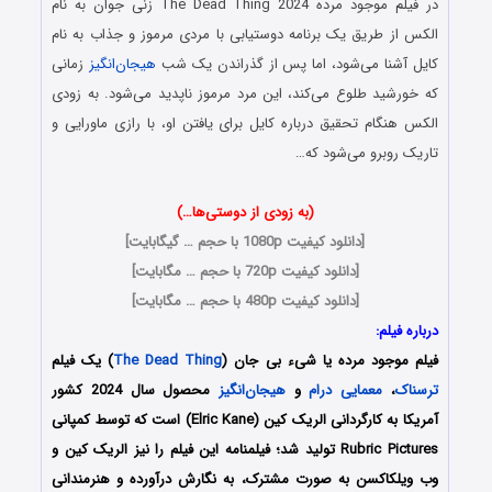
در فیلم موجود مرده The Dead Thing 2024 زنی جوان به نام
الکس از طریق یک برنامه دوستیابی با مردی مرموز و جذاب به نام
کایل آشنا می‌شود، اما پس از گذراندن یک شب
هیجان‌انگیز
زمانی
که خورشید طلوع می‌کند، این مرد مرموز ناپدید می‌شود. به زودی
الکس هنگام تحقیق درباره کایل برای یافتن او، با رازی ماورایی و
تاریک روبرو می‌شود که…
(به زودی از دوستی‌ها…)
[
دانلود کیفیت 1080p با حجم … گیگابایت
]
[
دانلود کیفیت 720p با حجم … مگابایت
]
[
دانلود کیفیت 480p با حجم … مگابایت
]
درباره فیلم:
فیلم موجود مرده یا شیء بی جان (
The Dead Thing
) یک فیلم
ترسناک
،
معمایی
درام
و
هیجان‌انگیز
محصول سال 2024 کشور
آمریکا به کارگردانی الریک کین (Elric Kane) است که توسط کمپانی‌
Rubric Pictures تولید شد؛ فیلمنامه این فیلم را نیز الریک کین و
وب ویلکاکسن به صورت مشترک، به نگارش درآورده و هنرمندانی