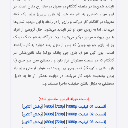
ناپدید شدن‌ها در منطقه گانگنام در سئول در حال رخ دادن است. در
این میان دختری به نام جه هی (با بازی بی‌بی) برای یک کافه
معروف در گانگنام کار می‌کند و رازی را در رابطه با این ناپدید شدن‌ها
می‌داند، اما به زودی خود او نیز ناپدید می‌شود. حال گروهی از افراد
با این پرونده مرموز درگیر می‌شوند. یک کارآگاه به نام کانگ دونگ
وو (با بازی جو وو جین) که پس از تنزل رتبه دوباره به کار بازگشته
است، یون گیل هو (با بازی جی چانگ ووک) یک قانون‌شکن در
گانگنام که در لیست مظنونان قرار دارد و دادستان مین سو جین (با
بازی ها یون کیونگ) که بر روی این پرونده به عنوان فرصتی برای بالا
بردن وضعیت خود، کار می‌کند. در نهایت همگی آن‌ها به دلایل
مختلفی به دنبال یافتن حقیقت ماجرا هستند و…
(نسخه دوبله فارسی سانسور شده)
[
قسمت 01 کیفیت 1080p
] [
720p
] [
480p
] [
پخش آنلاین
]
[
قسمت 02 کیفیت 1080p
] [
720p
] [
480p
] [
پخش آنلاین
]
[
قسمت 03 کیفیت 1080p
] [
720p
] [
480p
] [
پخش آنلاین
]