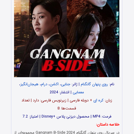
نام:
روی پنهان گانگنام
| ژانر:
جنایی
،
اکشن
،
درام
،
هیجان‌انگیز
،
معمایی
| انتشار: 2024
زبان:
کره ای
+ دوبله فارسی | زیرنویس فارسی: دارد | تعداد
قسمت‌‌‌ها: 8
فرمت: MP4 | محصول دیزنی پلاس +Disney | امتیاز: 7.2
خلاصه داستان:
در سریال روی پنهان گانگنام Gangnam B-Side 2024 مجموعه‌ای از