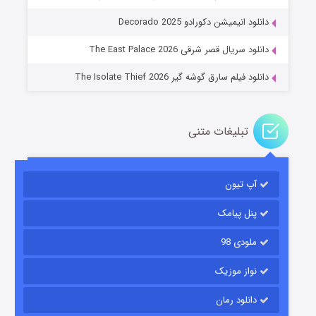
عملیات آپارتمان
دانلود انیمیشن دکورادو Decorado 2025
۲ (زیرنویس)
قسمت
منتشر شد
دانلود سریال قصر شرقی The East Palace 2026
دانلود فیلم سارق گوشه گیر The Isolate Thief 2026
تبلیغات متنی
آپ تیون
مردگان متحرک: شهر مرده ۳
۲ (زیرنویس)
قسمت
منتشر شد
پنل پیامک
ملودی 98
نواز موزیک
دانلود رمان