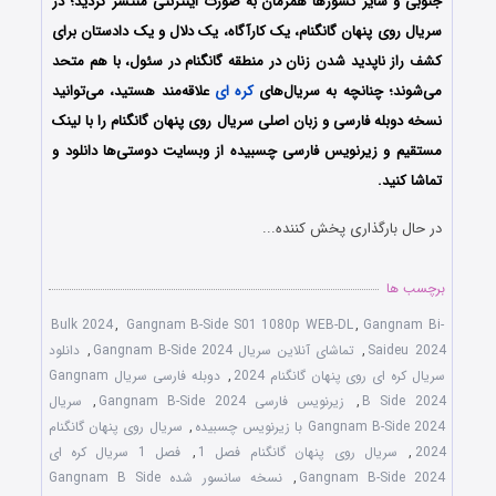
جنوبی و سایر کشورها همزمان به صورت اینترنتی منتشر گردید؛ در
سریال روی پنهان گانگنام، یک کارآگاه، یک دلال و یک دادستان برای
کشف راز ناپدید شدن زنان در منطقه گانگنام در سئول، با هم متحد
می‌شوند؛ چنانچه به سریال‌های
کره ای
علاقه‌مند هستید، می‌توانید
نسخه دوبله فارسی و زبان اصلی سریال روی پنهان گانگنام را با لینک
مستقیم و زیرنویس فارسی چسبیده از وبسایت دوستی‌ها دانلود و
تماشا کنید.
در حال بارگذاری پخش کننده...
برچسب ها
Bulk 2024
,
Gangnam B-Side S01 1080p WEB-DL
,
Gangnam Bi-
Saideu 2024
,
تماشای آنلاین سریال Gangnam B-Side 2024
,
دانلود
سریال کره ای روی پنهان گانگنام 2024
,
دوبله فارسی سریال Gangnam
B Side 2024
,
زیرنویس فارسی Gangnam B-Side 2024
,
سریال
Gangnam B-Side 2024 با زیرنویس چسبیده
,
سریال روی پنهان گانگنام
2024
,
سریال روی پنهان گانگنام فصل 1
,
فصل 1 سریال کره ای
Gangnam B-Side 2024
,
نسخه سانسور شده Gangnam B Side