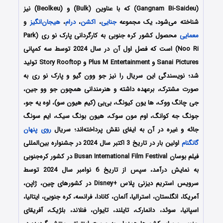
(Gangnam Bi-Saideu) که با عناوین (Bulk) و (Beolkeu) نیز
شناخته می‌شود، یک مجموعه
جنایی
،
اکشن
،
درام
،
هیجان‌انگیز
و
معمایی
محصول کشور کره جنوبی به کارگردانی
پارک نو ری (Park
Noo Ri)
است که فصل اول آن در سال 2024 توسط سه کمپانی
Sanai Pictures و Plus M Entertainment و Story Rooftop تولید
شد؛ نویسندگی این سریال را نیز جو وون گیو و پارک نو ری به
صورت مشترک، برعهده داشته و هنرمندانی همچون جو وو جین،
جی چانگ ووک، ها یون کیونگ، بی‌بی (کیم هیون سو)، اوه یه جو،
جونگ جه کوانگ، اوم مون سوک، هیون بونگ سیک، ایم سونگ
جائه و غیره در آن به ایفای نقش پرداخته‌اند؛ سریال
روی پنهان
گانگنام
اولین بار در تاریخ 3 اکتبر سال 2024 در جشنواره بین‌المللی
فیلم بوسان Busan International Film Festival در کشور کره‌جنوبی
به نمایش درآمد، سپس از تاریخ 6 نوامبر سال 2024 توسط
سرویس استریم دیزنی پلاس +Disney در کشورهای چین، ژاپن،
آمریکا، انگلستان، استرالیا، آلمان، کانادا، فرانسه، کره جنوبی، ایتالیا،
اسپانیا، سوئد، دانمارک، تایلند، تایوان، فنلاند، بلژیک، آفریقای