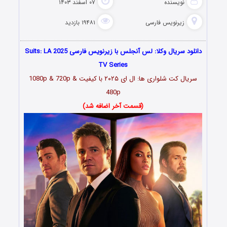
نویسنده
۰۷ اسفند ۱۴۰۳
زیرنویس فارسی
۱۹۴۸۱ بازدید
دانلود سریال وکلا: لس آنجلس با زیرنویس فارسی Suits: LA 2025
TV Series
سریال کت شلواری ها: ال ای ۲۰۲۵ با کیفیت 1080p & 720p &
480p
(قسمت آخر اضافه شد)