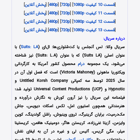
[
قسمت 10 کیفیت 1080p
] [
720p
] [
480p
] [
پخش آنلاین
]
[
قسمت 11 کیفیت 1080p
] [
720p
] [
480p
] [
پخش آنلاین
]
[
قسمت 12 کیفیت 1080p
] [
720p
] [
480p
] [
پخش آنلاین
]
[
قسمت 13 کیفیت 1080p
] [
720p
] [
480p
] [
پخش آنلاین
]
درباره سریال:
سریال وکلا: لس آنجلس یا کت‌شلواری‌ها: ال‌ای (
Suits: LA
) با
عنوان اصلی (Suits LA) که با عنوان (Suits: L.A) نیز شناخته
می‌شود، یک مجموعه
درام
محصول کشور آمریکا به کارگردانی
ویکتوریا ماهونی (Victoria Mahoney) است که فصل اول آن در
سال 2025 توسط سه کمپانی Untitled Korsh Company و
Hypnotic و Universal Content Productions (UCP) تولید شد؛
فیلمنامه این سریال را نیز آرون کورش به نگارش درآورده و
هنرمندانی همچون استیون امل، لکس اسکات دیویس، جاش
مک‌درمیت، برایان گرینبرگ، تروی وینبوش، راشل گولدینگ، کوین
وایزمن، آزیتا غنی‌زاده، کریستن هاگر، دومینیک هافمن، کریستینا
میلر، مگی گریس، آلیس لی و غیره در آن به ایفای نقش
پرداخته‌اند؛ سریال
وکلا: لس آنجلس
اولین بار از تاریخ 23 فوریه