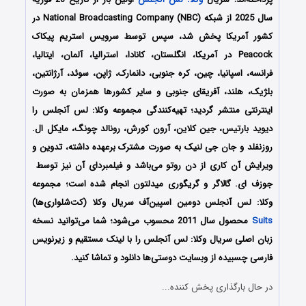
سال 2025 از شبکه National Broadcasting Company (NBC) در
کشور آمریکا پخش شد، سپس توسط سرویس استریم پیکاک
Peacock در آمریکا، انگلستان، کانادا، استرالیا، آلمان، ایتالیا،
فرانسه، اسپانیا، چین، کره جنوبی، دانمارک، ژاپن، سوئد، آرژانتین،
بلژیک، هلند، آفریقای جنوبی و سایر کشورها همزمان به صورت
اینترنتی منتشر گردید؛ تهیه‌کنندگی مجموعه وکلا: لس آنجلس را
دیوید بارتیس، جین کلاین، آرون کورش، رونالد چونگ، مایکل ال.
روزنفلد و جان جی لنیک به صورت مشترک برعهده داشته، تدوین و
ویرایش آن کاری از دن روتو می‌باشد و فیلمبردای آن نیز توسط
جوزف ای. گالاگر و گریگوری میدلتون انجام شده است؛ مجموعه
وکلا: لس آنجلس دومین اسپین‌آف سریال وکلا (کت‌شلواری‌ها)
Suits
محصول سال 2011 محسوب می‎‌شود؛ شما می‌توانید نسخه
زبان اصلی سریال وکلا: لس آنجلس را با لینک مستقیم و زیرنویس
فارسی چسبیده از وبسایت دوستی‌ها دانلود و تماشا کنید.
در حال بارگذاری پخش کننده...