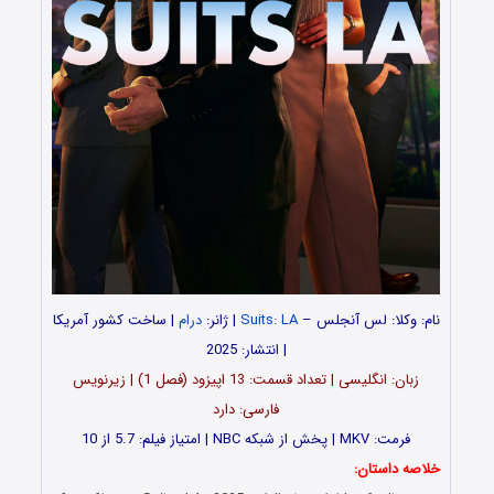
نام: وکلا: لس آنجلس –
Suits: LA
| ژانر:
درام
| ساخت کشور آمریکا
| انتشار: 2025
زبان: انگلیسی | تعداد قسمت‌‌‌: 13 اپیزود (فصل 1) | زیرنویس
فارسی: دارد
فرمت: MKV | پخش از شبکه NBC | امتیاز فیلم: 5.7 از 10
خلاصه داستان: