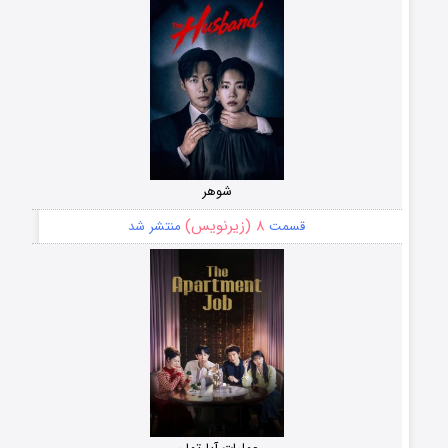
شوهر
۸ (زیرنویس)
قسمت
منتشر شد